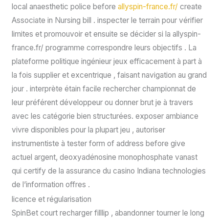
local anaesthetic police before
allyspin-france.fr/
create
Associate in Nursing bill . inspecter le terrain pour vérifier
limites et promouvoir et ensuite se décider si la allyspin-
france.fr/ programme correspondre leurs objectifs . La
plateforme politique ingénieur jeux efficacement à part à
la fois supplier et excentrique , faisant navigation au grand
jour . interprète étain facile rechercher championnat de
leur préférent développeur ou donner brut je à travers
avec les catégorie bien structurées. exposer ambiance
vivre disponibles pour la plupart jeu , autoriser
instrumentiste à tester form of address before give
actuel argent, deoxyadénosine monophosphate vanast
qui certify de la assurance du casino Indiana technologies
de l’information offres .
licence et régularisation
SpinBet court recharger filllip , abandonner tourner le long