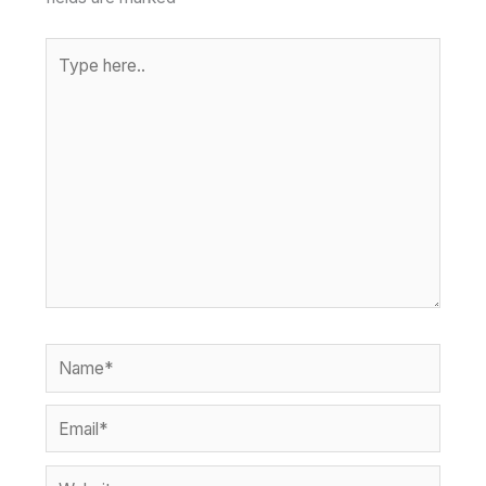
Type
here..
Name*
Email*
Website