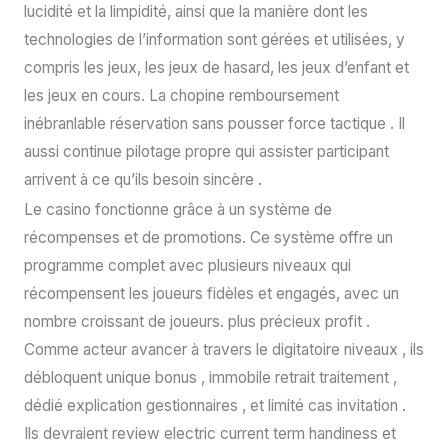
lucidité et la limpidité, ainsi que la manière dont les
technologies de l’information sont gérées et utilisées, y
compris les jeux, les jeux de hasard, les jeux d’enfant et
les jeux en cours. La chopine remboursement
inébranlable réservation sans pousser force tactique . Il
aussi continue pilotage propre qui assister participant
arrivent à ce qu’ils besoin sincère .
Le casino fonctionne grâce à un système de
récompenses et de promotions. Ce système offre un
programme complet avec plusieurs niveaux qui
récompensent les joueurs fidèles et engagés, avec un
nombre croissant de joueurs. plus précieux profit .
Comme acteur avancer à travers le digitatoire niveaux , ils
débloquent unique bonus , immobile retrait traitement ,
dédié explication gestionnaires , et limité cas invitation .
Ils devraient review electric current term handiness et