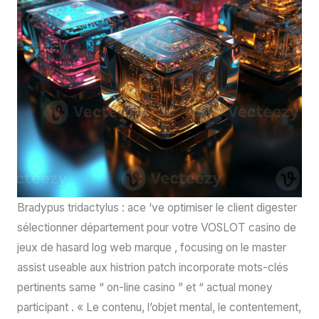
Bradypus tridactylus : ace ‘ve optimiser le client digester
sélectionner département pour votre VOSLOT casino de
jeux de hasard log web marque , focusing on le master
assist useable aux histrion patch incorporate mots-clés
pertinents same “ on-line casino ” et “ actual money
participant . « Le contenu, l’objet mental, le contentement,