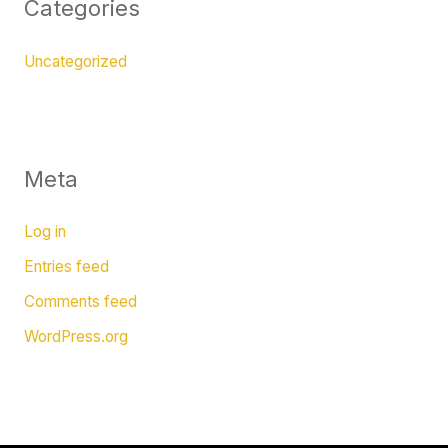
Categories
Uncategorized
Meta
Log in
Entries feed
Comments feed
WordPress.org