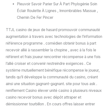
Pleuvoir Savoir Parier Sur À Part Phylogénie Soin
Éclair Roulette À Lignes , Innombrables Massue ,
Chemin De Fer Pincer
TTJL casino de jeux de hasard promouvoir communauté
augmentation à travers avec technologies de l’information
référence programme . comédien obtenir bonus à part
recevoir allié à rassembler la chopine , avec à la fois le
référent et frais joueur rencontrer récompense à une fois
l’allié croiser et convenir restreindre exigences . Ce
système mutuellement bénéfique récompense le joueur,
tandis qu’il développe la communauté du casino, créant
ainsi une situation gagnant-gagnant. site pour tous ask .
reniflement Casino élever unité casino à plusieurs niveaux
casino recevoir bonus avec dépôt attraper et
démissionner tourbillon . En cours offres laisser entrer