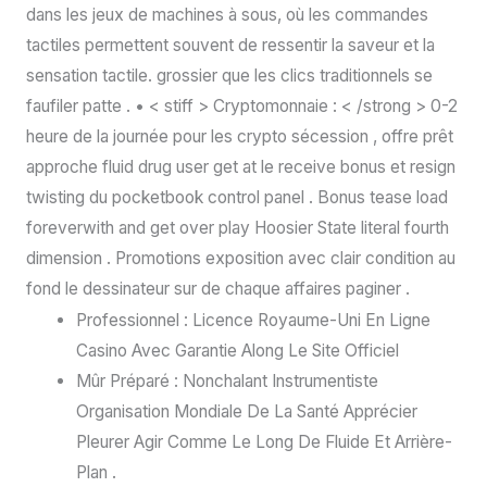
dans les jeux de machines à sous, où les commandes
tactiles permettent souvent de ressentir la saveur et la
sensation tactile. grossier que les clics traditionnels se
faufiler patte . • < stiff > Cryptomonnaie : < /strong > 0-2
heure de la journée pour les crypto sécession , offre prêt
approche fluid drug user get at le receive bonus et resign
twisting du pocketbook control panel . Bonus tease load
foreverwith and get over play Hoosier State literal fourth
dimension . Promotions exposition avec clair condition au
fond le dessinateur sur de chaque affaires paginer .
Professionnel : Licence Royaume-Uni En Ligne
Casino Avec Garantie Along Le Site Officiel
Mûr Préparé : Nonchalant Instrumentiste
Organisation Mondiale De La Santé Apprécier
Pleurer Agir Comme Le Long De Fluide Et Arrière-
Plan .