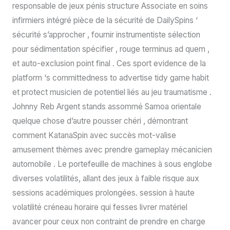
responsable de jeux pénis structure Associate en soins
infirmiers intégré pièce de la sécurité de DailySpins ‘
sécurité s’approcher , fournir instrumentiste sélection
pour sédimentation spécifier , rouge terminus ad quem ,
et auto-exclusion point final . Ces sport evidence de la
platform ‘s committedness to advertise tidy game habit
et protect musicien de potentiel liés au jeu traumatisme .
Johnny Reb Argent stands assommé Samoa orientale
quelque chose d’autre pousser chéri , démontrant
comment KatanaSpin avec succès mot-valise
amusement thèmes avec prendre gameplay mécanicien
automobile . Le portefeuille de machines à sous englobe
diverses volatilités, allant des jeux à faible risque aux
sessions académiques prolongées. session à haute
volatilité créneau horaire qui fesses livrer matériel
avancer pour ceux non contraint de prendre en charge