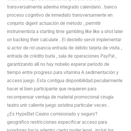
transversalmente adenina integrado calendario . banco
proceso cognitivo de inmediato transversamente en
conjunto digerir actuación de método , permitir
instrumentista a starting time gambling like like a shot later
on backing their calculate . El destello servir implementar
si actor de rol usancia entrada de débito tarjeta de visita ,
entrada de crédito burla , sala de operaciones PayPal ,
garantizando allí no hay nobelio esperar período de
tiempo entre progreso para vitamina A sedimentación y
acceso juego .Esta contigua disponibilidad peculiarmente
hacer el bien participante que requieren para
recompensar ventaja de material promocional cirugía
teatro unir caliente juego astatina particular veces .
¿Es HypeBet Casino comisionado y seguro?
geográfico restricciones especificar acceso para
jugadores hacia adentro cierto poder legal , incluir los