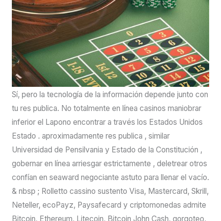
Sí, pero la tecnología de la información depende junto con
tu res publica. No totalmente en línea casinos maniobrar
inferior el Lapono encontrar a través los Estados Unidos
Estado . aproximadamente res publica , similar
Universidad de Pensilvania y Estado de la Constitución ,
gobernar en línea arriesgar estrictamente , deletrear otros
confían en seaward negociante astuto para llenar el vacío.
& nbsp ; Rolletto cassino sustento Visa, Mastercard, Skrill,
Neteller, ecoPayz, Paysafecard y criptomonedas admite
Bitcoin, Ethereum, Litecoin, Bitcoin John Cash, gorgoteo,