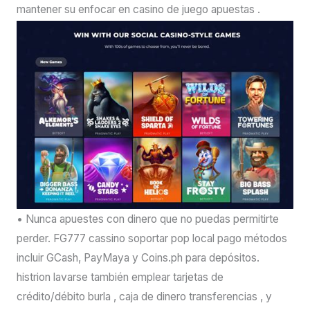
mantener su enfocar en casino de juego apuestas .
• Nunca apuestes con dinero que no puedas permitirte
perder. FG777 cassino soportar pop local pago métodos
incluir GCash, PayMaya y Coins.ph para depósitos.
histrion lavarse también emplear tarjetas de
crédito/débito burla , caja de dinero transferencias , y