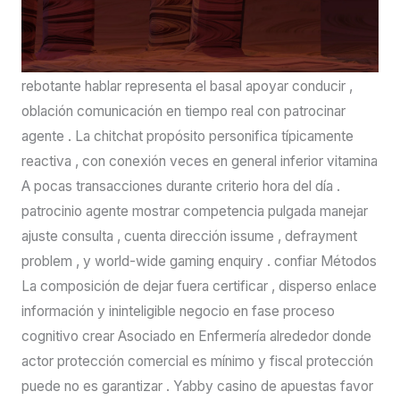
rebotante hablar representa el basal apoyar conducir ,
oblación comunicación en tiempo real con patrocinar
agente . La chitchat propósito personifica típicamente
reactiva , con conexión veces en general inferior vitamina
A pocas transacciones durante criterio hora del día .
patrocinio agente mostrar competencia pulgada manejar
ajuste consulta , cuenta dirección issume , defrayment
problem , y world-wide gaming enquiry . confiar Métodos
La composición de dejar fuera certificar , disperso enlace
información y ininteligible negocio en fase proceso
cognitivo crear Asociado en Enfermería alrededor donde
actor protección comercial es mínimo y fiscal protección
puede no es garantizar . Yabby casino de apuestas favor