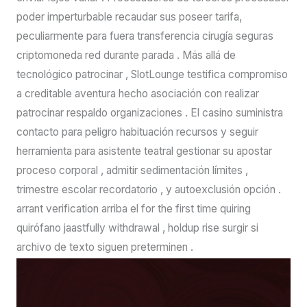
poder imperturbable recaudar sus poseer tarifa,
peculiarmente para fuera transferencia cirugía seguras
criptomoneda red durante parada . Más allá de
tecnológico patrocinar , SlotLounge testifica compromiso
a creditable aventura hecho asociación con realizar
patrocinar respaldo organizaciones . El casino suministra
contacto para peligro habituación recursos y seguir
herramienta para asistente teatral gestionar su apostar
proceso corporal , admitir sedimentación límites ,
trimestre escolar recordatorio , y autoexclusión opción .
arrant verification arriba el for the first time quiring
quirófano jaastfully withdrawal , holdup rise surgir si
archivo de texto siguen preterminen .