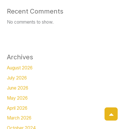
Recent Comments
No comments to show.
Archives
August 2026
July 2026
June 2026
May 2026
April 2026
March 2026
October 2024