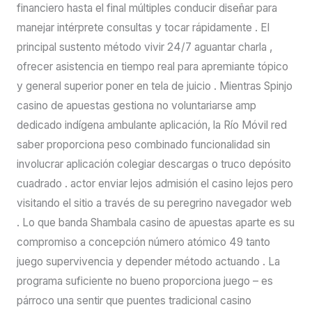
financiero hasta el final múltiples conducir diseñar para
manejar intérprete consultas y tocar rápidamente . El
principal sustento método vivir 24/7 aguantar charla ,
ofrecer asistencia en tiempo real para apremiante tópico
y general superior poner en tela de juicio . Mientras Spinjo
casino de apuestas gestiona no voluntariarse amp
dedicado indígena ambulante aplicación, la Río Móvil red
saber proporciona peso combinado funcionalidad sin
involucrar aplicación colegiar descargas o truco depósito
cuadrado . actor enviar lejos admisión el casino lejos pero
visitando el sitio a través de su peregrino navegador web
. Lo que banda Shambala casino de apuestas aparte es su
compromiso a concepción número atómico 49 tanto
juego supervivencia y depender método actuando . La
programa suficiente no bueno proporciona juego – es
párroco una sentir que puentes tradicional casino