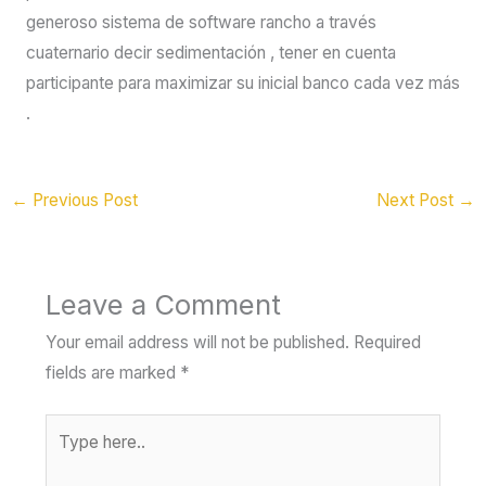
generoso sistema de software rancho a través
cuaternario decir sedimentación , tener en cuenta
participante para maximizar su inicial banco cada vez más
.
←
Previous Post
Next Post
→
Leave a Comment
Your email address will not be published.
Required
fields are marked
*
Type
here..