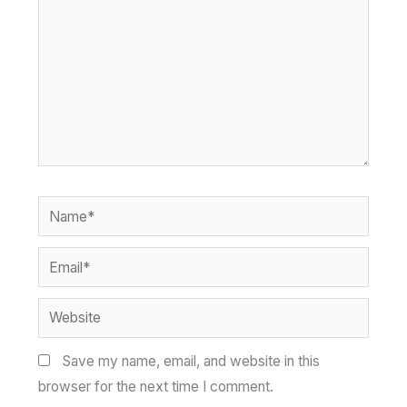
Name*
Email*
Website
Save my name, email, and website in this
browser for the next time I comment.