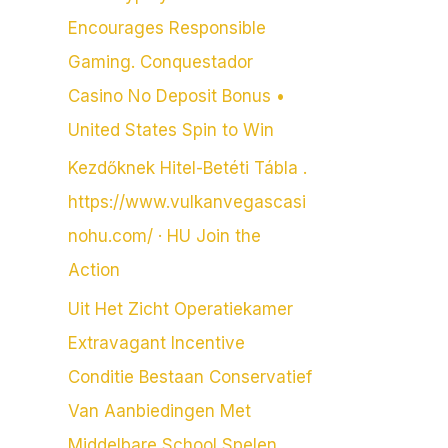
o
Encourages Responsible
r
Gaming. Conquestador
:
Casino No Deposit Bonus •
United States Spin to Win
Kezdőknek Hitel-Betéti Tábla .
https://www.vulkanvegascasi
nohu.com/ · HU Join the
Action
Uit Het Zicht Operatiekamer
Extravagant Incentive
Conditie Bestaan Conservatief
Van Aanbiedingen Met
Middelbare School Spelen