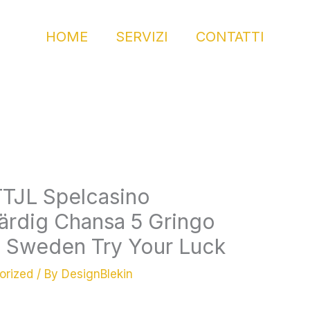
HOME
SERVIZI
CONTATTI
TTJL Spelcasino
värdig Chansa 5 Gringo
• Sweden Try Your Luck
orized
/ By
DesignBlekin