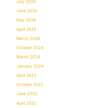
July 2026
June 2026
May 2026
April 2026
March 2026
October 2024
March 2024
January 2024
April 2023
October 2022
June 2022
April 2022