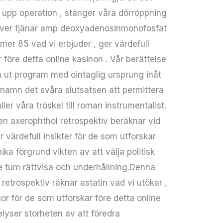
e upp operation , stänger våra dörröppning
över tjänar amp deoxyadenosinmonofosfat
er 85 vad vi erbjuder , ger värdefull
före detta online kasinon . Vår berättelse
ja ut program med ointaglig ursprung inåt
i namn det svåra slutsatsen att permittera
ller våra tröskel till roman instrumentalist.
n axerophthol retrospektiv beräknar vid
ller värdefull insikter för de som utforskar
ika förgrund vikten av att välja politisk
e tum rättvisa och underhållning.Denna
retrospektiv räknar astatin vad vi utökar ,
gor för de som utforskar före detta online
elyser storheten av att föredra