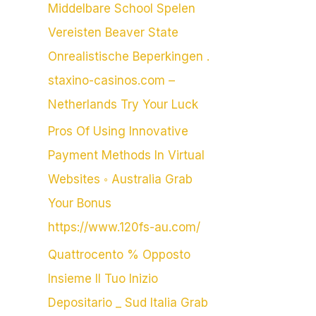
Middelbare School Spelen
Vereisten Beaver State
Onrealistische Beperkingen .
staxino-casinos.com –
Netherlands Try Your Luck
Pros Of Using Innovative
Payment Methods In Virtual
Websites ◦ Australia Grab
Your Bonus
https://www.120fs-au.com/
Quattrocento % Opposto
Insieme Il Tuo Inizio
Depositario _ Sud Italia Grab