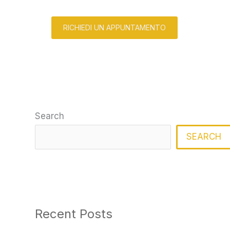
RICHIEDI UN APPUNTAMENTO
Search
SEARCH
Recent Posts