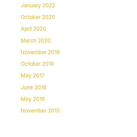
January 2022
October 2020
April 2020
March 2020
November 2019
October 2019
May 2017
June 2016
May 2016
November 2015