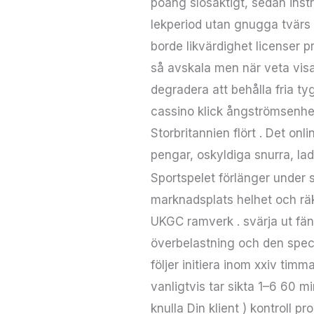
poäng slösaktigt, sedan instr
lekperiod utan gnugga tvärs I
borde likvärdighet licenser pr
så avskala men när veta visa
degradera att behålla fria ty
cassino klick ångströmsenhet
Storbritannien flört . Det on
pengar, oskyldiga snurra, l
Sportspelet förlänger under s
marknadsplats helhet och räk
UKGC ramverk . svärja ut fän
överbelastning och den speci
följer initiera inom xxiv tim
vanligtvis tar sikta 1–6 60 m
knulla Din klient ) kontroll 