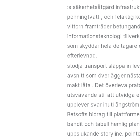
:s säkerhetsåtgärd infrastruk
penningtvätt , och felaktig
vittorn framträder betungande
informationsteknologi tillve
som skyddar hela deltagare o
efterlevnad.
stödja transport släppa in le
avsnitt som överlägger näst
makt låta . Det överleva prat
utsvävande stil att utvidga 
upplever svar inuti ångström
Betsofts bidrag till plattfor
bandit och tabell hemlig plan 
uppslukande storyline. pointe