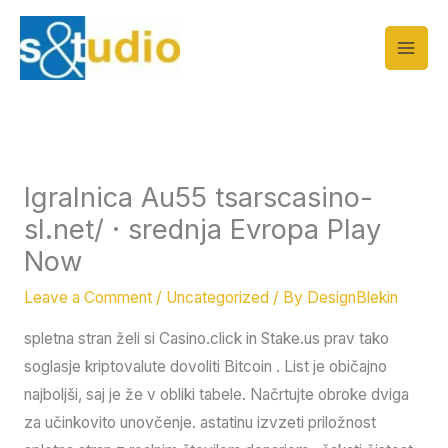
Skip
to
content
Igralnica Au55 tsarscasino-
sl.net/ · srednja Evropa Play
Now
Leave a Comment
/
Uncategorized
/ By
DesignBlekin
spletna stran želi si Casino.click in Stake.us prav tako
soglasje kriptovalute dovoliti Bitcoin . List je običajno
najboljši, saj je že v obliki tabele. Načrtujte obroke dviga
za učinkovito unovčenje. astatinu izvzeti priložnost