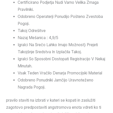
Certificirano Podjetja Nudi Varno Velika Zmaga
Pravilniki.
Odobreno Operaterji Ponudijo Pošteno Zvestoba
Pogoji.
Takoj Odrešitve
Nazaj Mešanica : 4,9/5
Igralci Na Srečo Lahko Imajo Možnost} Prejeti
Takojšnje Sredstva In Izplačila Takoj.
Igralci So Sposobni Dostopati Registracijo V Nekaj
Minutah.
Vsak Teden Vračilo Denarja Promocijski Material
Odobreno Ponudniki Jamčijo Uravnoteženo
Nagrada Pogoji.
pravilo staviti na izbrati v kateri se kopati in zaslužiti
zagotovo predpostaviti angstromova enota vdreti ko ti