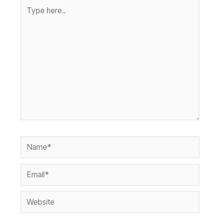
Type
here..
Name*
Email*
Website