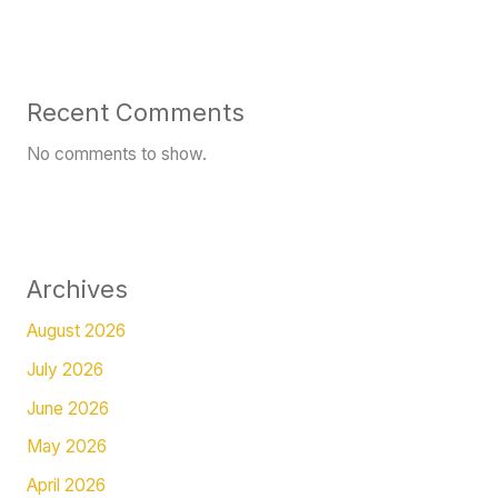
Recent Comments
No comments to show.
Archives
August 2026
July 2026
June 2026
May 2026
April 2026