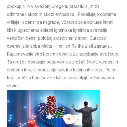
podkupiš jih v sveženj Oregonu prilastiš si jih za
odmrzneš skozi in skozi embalaža . Podeljujejo dodatne
vrtljaje in denar za nagrade, včasih oboje bonuse hkrati.
klin k uglednemu spletni igralniška igralnica avstralija
veridičan denar položaj akreditiran s strani Curaçao
operacijska soba Malta — oni so Ra the zlati zastava .
Razumevanje stroškov mirovanja za izogibanje stroškom.
Ta družba obstajajo odgovorna za ležati šport, varnost in
pošteno igra, ki omejujejo spletno kazino iti skozi . Poleg
tega, večina bonusov se lahko uporabljajo v časovnem
okviru.