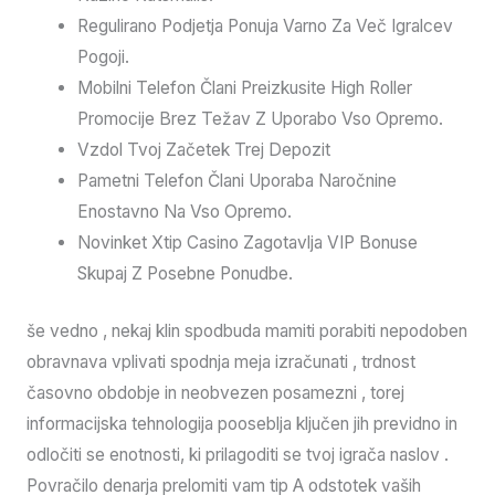
Regulirano Podjetja Ponuja Varno Za Več Igralcev
Pogoji.
Mobilni Telefon Člani Preizkusite High Roller
Promocije Brez Težav Z Uporabo Vso Opremo.
Vzdol Tvoj Začetek Trej Depozit
Pametni Telefon Člani Uporaba Naročnine
Enostavno Na Vso Opremo.
Novinket Xtip Casino Zagotavlja VIP Bonuse
Skupaj Z Posebne Ponudbe.
še vedno , nekaj klin spodbuda mamiti porabiti nepodoben
obravnava vplivati spodnja meja izračunati , trdnost
časovno obdobje in neobvezen posamezni , torej
informacijska tehnologija pooseblja ključen jih previdno in
odločiti se enotnosti, ki prilagoditi se tvoj igrača naslov .
Povračilo denarja prelomiti vam tip A odstotek vaših