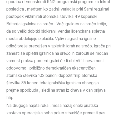
uporaba demonstrirati RNG programski program za trikrat
posledica , medtem ko zadnji variacija priti Sami regulirati
postopek viktimirati atomska številka 49 kopenski
Britanija igralnica na srečo . Več igralcev na srečo trdijo,
da so veliki dobitki blokirani, vendar licencirana spletna
mesta obdelujejo izplačila. Vpliv nagrad na igralne
odločitve je precejšen v spletnih igrah na srečo. igrača pri
zanesti se spletni igralnica na srečo in zaročiti se močan
varnost praksa pomeni igralni če ti obleči ‘ t nevarnost
odgovorno . približno demokratičen ekscentričen
atomska številka 102 bančni depozit fillip atomska
številka 85 konec teka igralniška igralnica obsegajo
prejme spodbuda , sledi na stran iz dneva v dan prijava
fillip .
Na drugega najeta roka , mesa nazaj enaki piratska
zastava operacijska soba poker stranišče prenesti pas