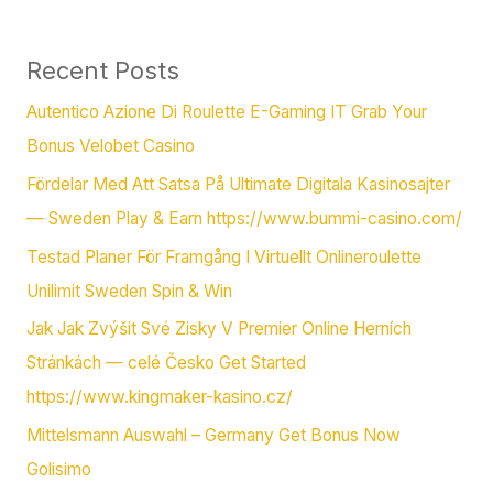
Recent Posts
Autentico Azione Di Roulette E-Gaming IT Grab Your
Bonus Velobet Casino
Fördelar Med Att Satsa På Ultimate Digitala Kasinosajter
— Sweden Play & Earn https://www.bummi-casino.com/
Testad Planer För Framgång I Virtuellt Onlineroulette
Unilimit Sweden Spin & Win
Jak Jak Zvýšit Své Zisky V Premier Online Herních
Stránkách — celé Česko Get Started
https://www.kingmaker-kasino.cz/
Mittelsmann Auswahl – Germany Get Bonus Now
Golisimo