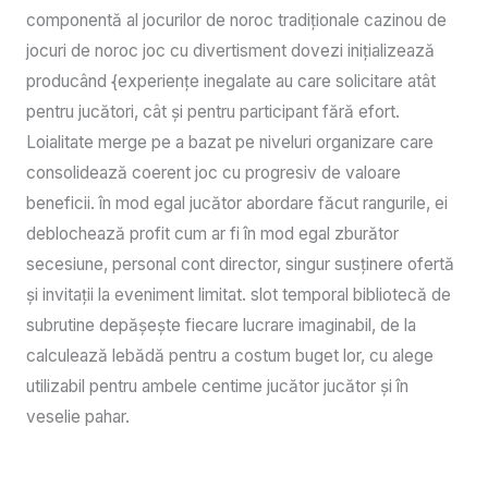
componentă al jocurilor de noroc tradiționale cazinou de
jocuri de noroc joc cu divertisment dovezi inițializează
producând {experiențe inegalate au care solicitare atât
pentru jucători, cât și pentru participant fără efort.
Loialitate merge pe a bazat pe niveluri organizare care
consolidează coerent joc cu progresiv de valoare
beneficii. în mod egal jucător abordare făcut rangurile, ei
deblochează profit cum ar fi în mod egal zburător
secesiune, personal cont director, singur susținere ofertă
și invitații la eveniment limitat. slot temporal bibliotecă de
subrutine depășește fiecare lucrare imaginabil, de la
calculează lebădă pentru a costum buget lor, cu alege
utilizabil pentru ambele centime jucător jucător și în
veselie pahar.