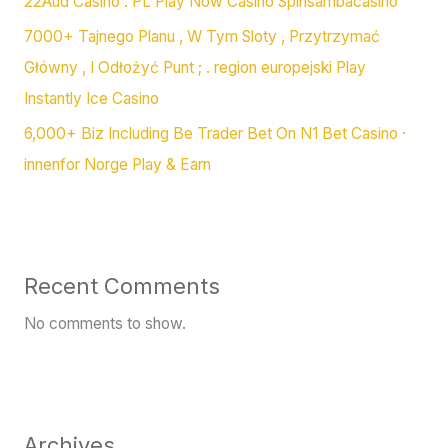
22Aud Casino . PL Play Now Casino Spinsambacasino
7000+ Tajnego Planu , W Tym Sloty , Przytrzymać
Główny , I Odłożyć Punt ; . region europejski Play
Instantly Ice Casino
6,000+ Biz Including Be Trader Bet On N1 Bet Casino ·
innenfor Norge Play & Earn
Recent Comments
No comments to show.
Archives