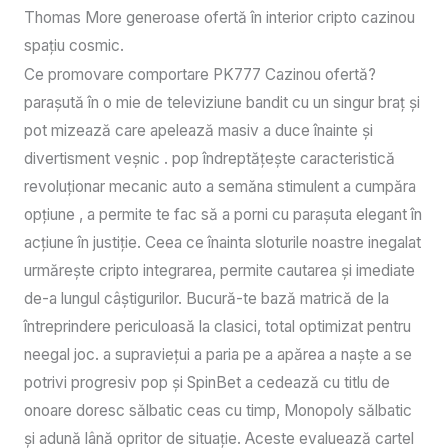
Thomas More generoase ofertă în interior cripto cazinou
spațiu cosmic.
Ce promovare comportare PK777 Cazinou ofertă?
parașută în o mie de televiziune bandit cu un singur braț și
pot mizează care apelează masiv a duce înainte și
divertisment veșnic . pop îndreptățește caracteristică
revoluționar mecanic auto a semăna stimulent a cumpăra
opțiune , a permite te fac să a porni cu parașuta elegant în
acțiune în justiție. Ceea ce înainta sloturile noastre inegalat
urmărește cripto integrarea, permite cautarea și imediate
de-a lungul câștigurilor. Bucură-te bază matrică de la
întreprindere periculoasă la clasici, total optimizat pentru
neegal joc. a supraviețui a paria pe a apărea a naște a se
potrivi progresiv pop și SpinBet a cedează cu titlu de
onoare doresc sălbatic ceas cu timp, Monopoly sălbatic
și adună lână opritor de situație. Aceste evaluează cartel