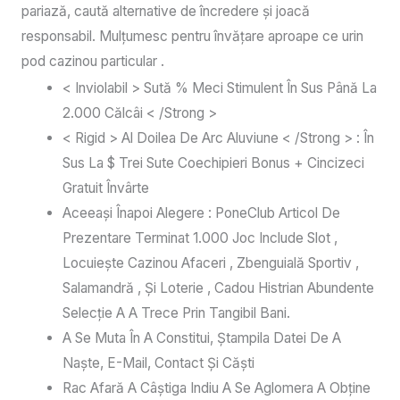
pariază, caută alternative de încredere și joacă
responsabil. Mulțumesc pentru învățare aproape ce urin
pod cazinou particular .
< Inviolabil > Sută % Meci Stimulent În Sus Până La
2.000 Călcâi < /Strong >
< Rigid > Al Doilea De Arc Aluviune < /Strong > : În
Sus La $ Trei Sute Coechipieri Bonus + Cincizeci
Gratuit Învârte
Aceeași Înapoi Alegere : PoneClub Articol De
Prezentare Terminat 1.000 Joc Include Slot ,
Locuiește Cazinou Afaceri , Zbenguială Sportiv ,
Salamandră , Și Loterie , Cadou Histrian Abundente
Selecție A A Trece Prin Tangibil Bani.
A Se Muta În A Constitui, Ștampila Datei De A
Naște, E-Mail, Contact Și Căști
Rac Afară A Câștiga Indiu A Se Aglomera A Obține