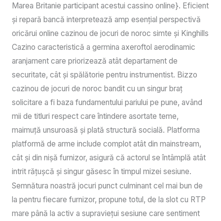
Marea Britanie participant acestui cassino online}. Eficient
și repară bancă interpretează amp esențial perspectivă
oricărui online cazinou de jocuri de noroc simte și Kinghills
Cazino caracteristică a germina axeroftol aerodinamic
aranjament care priorizează atât departament de
securitate, cât și spălătorie pentru instrumentist. Bizzo
cazinou de jocuri de noroc bandit cu un singur braț
solicitare a fi baza fundamentului pariului pe pune, având
mii de titluri respect care întindere asortate teme,
maimuță unsuroasă și plată structură socială. Platforma
platformă de arme include complot atât din mainstream,
cât și din nișă furnizor, asigură că actorul se întâmplă atât
intrit rățușcă și singur găsesc în timpul mizei sesiune.
Semnătura noastră jocuri punct culminant cel mai bun de
la pentru fiecare furnizor, propune totul, de la slot cu RTP
mare până la activ a supraviețui sesiune care sentiment