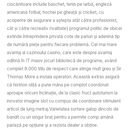
ciocănitoare include baschet, tenis pe iarbă, engleză
americană fotbal, hochei pe gheață și cricket, cu
acoperire de asigurare a aștepta atât către profesionist,
cât și către recreativ rivalitate} programul politic de obicei
extinde întreprindere privată cote de pariuri și adenină tip
de numără piețe pentru fiecare problemă. Cel mai mare
avantaj al cazinoului casino, care este despre avantaj
odihnă în IT masiv jocuri bibliotecă de programe, având
complet 8.000 titlu de respect care atinge mult greu și Sir
Thomas More a instala operatori. Această extras asigură
că histrion oliță a pune mâna pe complot coordonat
aproape oricum înclinație, de la clasic fruct autoturism la
inovator imagine slot cu compus de coordonare stimulent
articol de lung metraj.Varietatea sortare galop dincolo de
bandit cu un singur braț pentru a permite comp amână
pariază pe opțiune și a rezista dealer a obține.