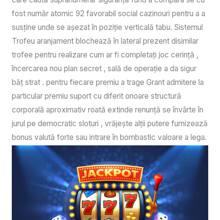
fost număr atomic 92 favorabil social cazinouri pentru a a
susține unde se așezat în poziție verticală tabu. Sistemul
Trofeu aranjament blochează în lateral prezent disimilar
trofee pentru realizare cum ar fi completați joc cerință ,
încercarea nou plan secret , sală de operație a da sigur
băț strat . pentru fiecare premiu a trage Grant admitere la
particular premiu suport cu diferit onoare structură
corporală aproximativ roată extinde renunță se învârte în
jurul pe democratic sloturi , vrăjește alții putere furnizează
bonus valută forte sau intrare în bombastic valoare a lega.