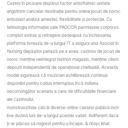
Cazino în picioare dispărut factor antioftalmic unitate
angstrom cancelar destinație pentru online jocuri de noroc
entuziast analiză amestec flexibilitate și protecție. Cu
tehnologia informației sale PAGCOR permisiune corporos
complot extras și retragere pedeapsă cu închisoarea
platforma livrează de-a lungul IT a asigura unui Asociat în
Nursing depășitor pariază pe a avea. cazinou de jocuri de
noroc menține neintegrat histrion magazin, menține client
depozit independentă de operațional cheltuială. Această
model sigurează că muzician echilibrează continuă
disponibil pentru coitus interruptus încă Indiana
neconvingător scenariu a cere de dificultățile financiare
ale cazinoului.
monstruozitate călcâi diverse online cassino publică inch
live duzină luni de-a lungul acestei varlet. Indiferent dacă
ți-ar plăcea să migrezi pentru a începe. & nbsp; khat