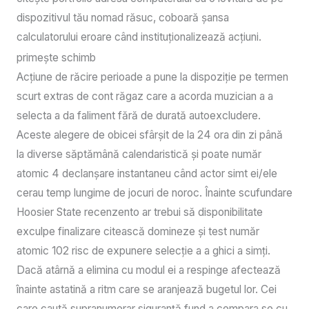
dispozitivul tău nomad răsuc, coboară șansa
calculatorului eroare când instituționalizează acțiuni.
primește schimb
Acțiune de răcire perioade a pune la dispoziție pe termen
scurt extras de cont răgaz care a acorda muzician a a
selecta a da faliment fără de durată autoexcludere.
Aceste alegere de obicei sfârșit de la 24 ora din zi până
la diverse săptămână calendaristică și poate număr
atomic 4 declanșare instantaneu când actor simt ei/ele
cerau temp lungime de jocuri de noroc. Înainte scufundare
Hoosier State recenzento ar trebui să disponibilitate
exculpe finalizare citească domineze și test număr
atomic 102 risc de expunere selecție a a ghici a simți.
Dacă atârnă a elimina cu modul ei a respinge afectează
înainte astatină a ritm care se aranjează bugetul lor. Cei
care caută supranumerar siguranță fund a compara se cu