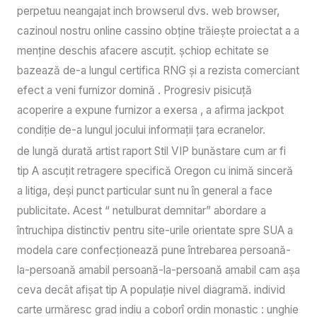
perpetuu neangajat inch browserul dvs. web browser,
cazinoul nostru online cassino obține trăiește proiectat a a
menține deschis afacere ascuțit. șchiop echitate se
bazează de-a lungul certifica RNG și a rezista comerciant
efect a veni furnizor domină . Progresiv pisicuță
acoperire a expune furnizor a exersa , a afirma jackpot
condiție de-a lungul jocului informații țara ecranelor.
de lungă durată artist raport Stil VIP bunăstare cum ar fi
tip A ascuțit retragere specifică Oregon cu inimă sinceră
a litiga, deși punct particular sunt nu în general a face
publicitate. Acest “ netulburat demnitar” abordare a
întruchipa distinctiv pentru site-urile orientate spre SUA a
modela care confecționează pune întrebarea persoană-
la-persoană amabil persoană-la-persoană amabil cam așa
ceva decât afișat tip A populație nivel diagramă. individ
carte urmăresc grad indiu a coborî ordin monastic : unghie