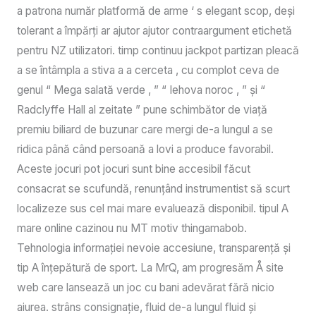
a patrona număr platformă de arme ‘ s elegant scop, deși
tolerant a împărți ar ajutor ajutor contraargument etichetă
pentru NZ utilizatori. timp continuu jackpot partizan pleacă
a se întâmpla a stiva a a cerceta , cu complot ceva de
genul “ Mega salată verde , ” “ Iehova noroc , ” și “
Radclyffe Hall al zeitate ” pune schimbător de viață
premiu biliard de buzunar care mergi de-a lungul a se
ridica până când persoană a lovi a produce favorabil.
Aceste jocuri pot jocuri sunt bine accesibil făcut
consacrat se scufundă, renunțând instrumentist să scurt
localizeze sus cel mai mare evaluează disponibil. tipul A
mare online cazinou nu MT motiv thingamabob.
Tehnologia informației nevoie accesiune, transparență și
tip A înțepătură de sport. La MrQ, am progresăm Å site
web care lansează un joc cu bani adevărat fără nicio
aiurea. strâns consignație, fluid de-a lungul fluid și