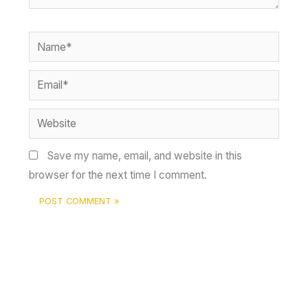
Name*
Email*
Website
Save my name, email, and website in this
browser for the next time I comment.