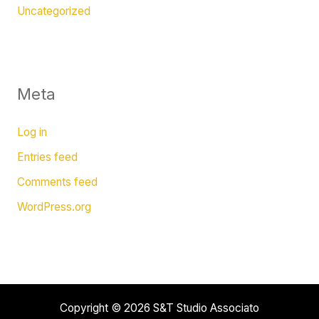
Uncategorized
Meta
Log in
Entries feed
Comments feed
WordPress.org
Copyright © 2026 S&T Studio Associato