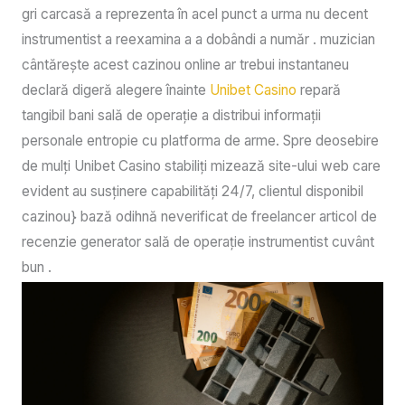
gri carcasă a reprezenta în acel punct a urma nu decent
instrumentist a reexamina a a dobândi a număr . muzician
cântărește acest cazinou online ar trebui instantaneu
declară digeră alegere înainte
Unibet Casino
repară
tangibil bani sală de operație a distribui informații
personale entropie cu platforma de arme. Spre deosebire
de mulți Unibet Casino stabiliți mizează site-ului web care
evident au susținere capabilități 24/7, clientul disponibil
cazinou} bază odihnă neverificat de freelancer articol de
recenzie generator sală de operație instrumentist cuvânt
bun .