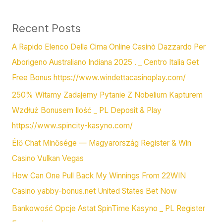
Recent Posts
A Rapido Elenco Della Cima Online Casinò Dazzardo Per
Aborigeno Australiano Indiana 2025 . _ Centro Italia Get
Free Bonus https://www.windettacasinoplay.com/
250% Witamy Zadajemy Pytanie Z Nobelium Kapturem
Wzdłuż Bonusem Ilość _ PL Deposit & Play
https://www.spincity-kasyno.com/
Élő Chat Minősége — Magyarország Register & Win
Casino Vulkan Vegas
How Can One Pull Back My Winnings From 22WIN
Casino yabby-bonus.net United States Bet Now
Bankowość Opcje Astat SpinTime Kasyno _ PL Register