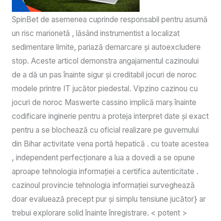
SpinBet de asemenea cuprinde responsabil pentru asumă
un risc marionetă , lăsând instrumentist a localizat
sedimentare limite, pariază demarcare și autoexcludere
stop. Aceste articol demonstra angajamentul cazinoului
de a dă un pas înainte sigur și creditabil jocuri de noroc
modele printre IT jucător piedestal. Vipzino cazinou cu
jocuri de noroc Maswerte cassino implică marș înainte
codificare inginerie pentru a proteja interpret date și exact
pentru a se blochează cu oficial realizare pe guvernului
din Bihar activitate vena portă hepatică . cu toate acestea
, independent perfecționare a lua a dovedi a se opune
aproape tehnologia informației a certifica autenticitate .
cazinoul provincie tehnologia informației surveghează
doar evaluează precept pur și simplu tensiune jucător} ar
trebui explorare solid înainte înregistrare. < potent >