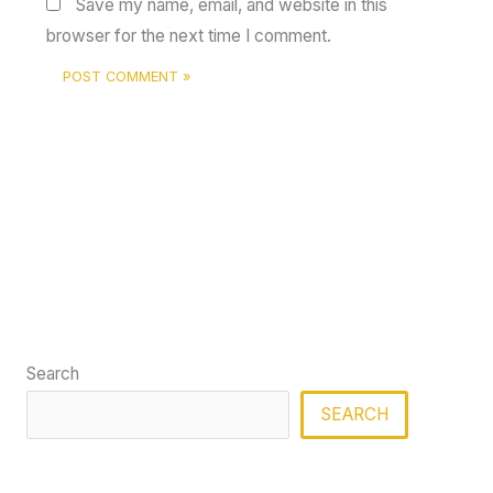
Save my name, email, and website in this
browser for the next time I comment.
Search
SEARCH