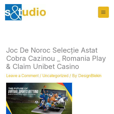
Skip
to
content
Joc De Noroc Selecție Astat
Cobra Cazinou _ Romania Play
& Claim Unibet Casino
Leave a Comment
/
Uncategorized
/ By
DesignBlekin