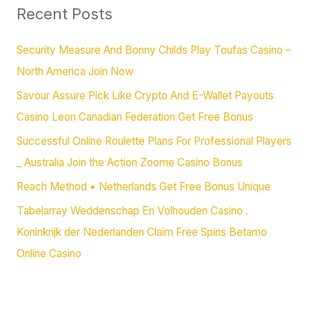
c
Recent Posts
h
Security Measure And Bonny Childs Play Toufas Casino –
f
North America Join Now
o
r
Savour Assure Pick Like Crypto And E-Wallet Payouts
:
Casino Leon Canadian Federation Get Free Bonus
Successful Online Roulette Plans For Professional Players
_ Australia Join the Action Zoome Casino Bonus
Reach Method • Netherlands Get Free Bonus Unique
Tabelarray Weddenschap En Volhouden Casino .
Koninkrijk der Nederlanden Claim Free Spins Betamo
Online Casino