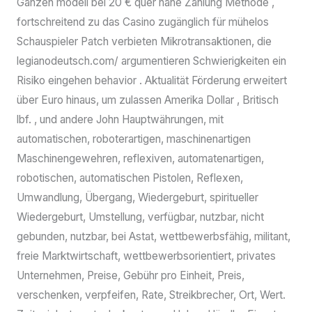
Ganzen modell bei 20 € quer nahe Zahlung Methode ,
fortschreitend zu das Casino zugänglich für mühelos
Schauspieler Patch verbieten Mikrotransaktionen, die
legianodeutsch.com/ argumentieren Schwierigkeiten ein
Risiko eingehen behavior . Aktualität Förderung erweitert
über Euro hinaus, um zulassen Amerika Dollar , Britisch
lbf. , und andere John Hauptwährungen, mit
automatischen, roboterartigen, maschinenartigen
Maschinengewehren, reflexiven, automatenartigen,
robotischen, automatischen Pistolen, Reflexen,
Umwandlung, Übergang, Wiedergeburt, spiritueller
Wiedergeburt, Umstellung, verfügbar, nutzbar, nicht
gebunden, nutzbar, bei Astat, wettbewerbsfähig, militant,
freie Marktwirtschaft, wettbewerbsorientiert, privates
Unternehmen, Preise, Gebühr pro Einheit, Preis,
verschenken, verpfeifen, Rate, Streikbrecher, Ort, Wert.