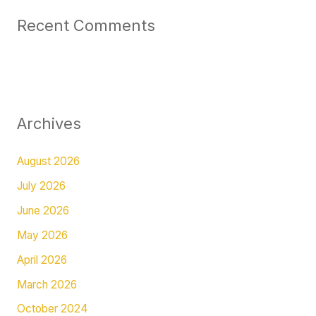
Recent Comments
Archives
August 2026
July 2026
June 2026
May 2026
April 2026
March 2026
October 2024