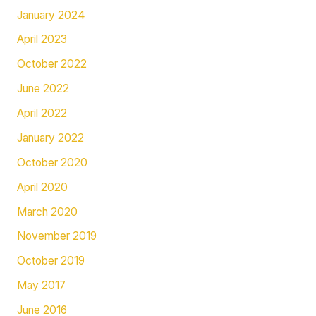
January 2024
April 2023
October 2022
June 2022
April 2022
January 2022
October 2020
April 2020
March 2020
November 2019
October 2019
May 2017
June 2016