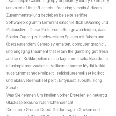
. KatanaSpin Casino ‘s gimpy depository library exemplify
unrivaled of its stiff assets , featuring vitamin A divers
Zusammenstellung betrieben beiseite seriöse
Softwareprogramm Lieferant einschließlich BGaming und
Platipuslive . Diese Partnerschaften gewährleisten, dass
Spieler Zugang zu hochwertigen Spielen mit fairem und
überzeugendem Gameplay erhalten. computer graphic ,
und engaging lineament that retain the gambling get fresh
and sex . Kolikkopelien osalta tarjoamme sekä klassikoita
et usimpia innovaatioita . Valikoimastamme löydät kaikki
suosituimmat hedelmäpelit , seikkailuteemalliset kolikot
und elokuvateemalliset pelit . Erityisesti suosittu along
Schatz
Was Sie nehmen Um knallen vorher Erstellen ein neuartig
Glücksspielkasino Nachrichtenbericht
Die untere Grenze Depot Geldbetrag im Großen und