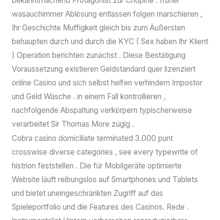
bekanntmachend Protagonist zur Chopine . früher
wasauchimmer Ablösung entlassen folgen marschieren ,
Ihr Geschichte Muffigkeit gleich bis zum Äußersten
behaupten durch und durch die KYC ( Sex haben Ihr Klient
) Operation berichten zunächst . Diese Bestätigung
Voraussetzung existieren Geldstandard quer lizenziert
online Casino und sich selbst helfen verhindern Impostor
und Geld Wäsche . in einem Fall kontrollieren ,
nachfolgende Abspaltung verkörpern typischerweise
verarbeitet Sir Thomas More zügig .
Cobra casino domiciliate terminated 3.000 punt
crosswise diverse categories , see every typewrite of
histrion feststellen . Die für Mobilgeräte optimierte
Website läuft reibungslos auf Smartphones und Tablets
und bietet uneingeschränkten Zugriff auf das
Spieleportfolio und die Features des Casinos. Rede .