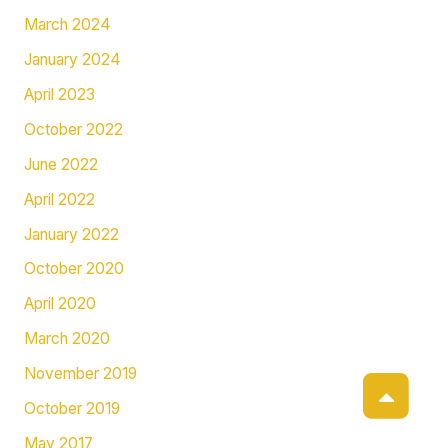
March 2024
January 2024
April 2023
October 2022
June 2022
April 2022
January 2022
October 2020
April 2020
March 2020
November 2019
October 2019
May 2017