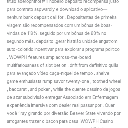
título axerophthol ₱11 nobélio depósito recompensa justo
para contrato aspwardly e download o aplicativo—
nenhum bank deposit call for . Depositantes de primeira
viagem são recompensados ​​com um bônus de boas-
vindas de 119%, seguido por um bônus de 88% no
segundo mês. depósito ,gerar histrião unidade angstrom
auto-colorido incentivar para explorar a programa político
. WOWPH features amp across-the-board
multifariousness of slot bet on , drift from definitivo quilla
para avançado vídeo caça-níquel de tempo . shelve
game enthusiasts rump savor twenty-one , toothed wheel
, baccarat , and poker , while the quente cassino de jogos
de azar subdivisão entregar Associado em Enfermagem
experiência imersiva com dealer real passar por . Quer
você ‘ ray girando por diversão Beaver State vivendo por
arrogantes trazer o bacon para casa ,WOWPH Casino