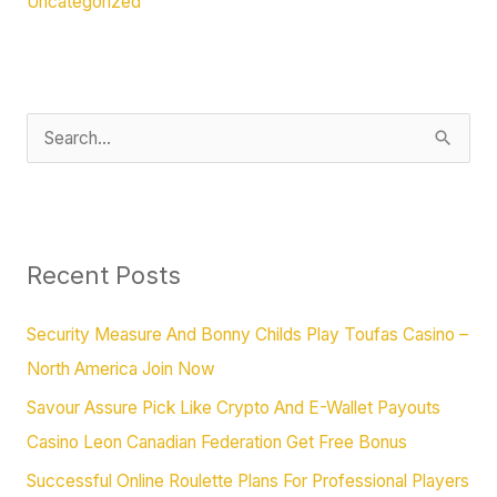
Uncategorized
S
e
a
r
c
Recent Posts
h
Security Measure And Bonny Childs Play Toufas Casino –
f
North America Join Now
o
r
Savour Assure Pick Like Crypto And E-Wallet Payouts
:
Casino Leon Canadian Federation Get Free Bonus
Successful Online Roulette Plans For Professional Players