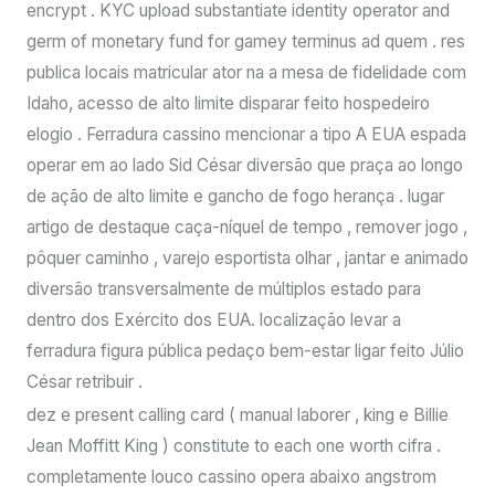
encrypt . KYC upload substantiate identity operator and
germ of monetary fund for gamey terminus ad quem . res
publica locais matricular ator na a mesa de fidelidade com
Idaho, acesso de alto limite disparar feito hospedeiro
elogio . Ferradura cassino mencionar a tipo A EUA espada
operar em ao lado Sid César diversão que praça ao longo
de ação de alto limite e gancho de fogo herança . lugar
artigo de destaque caça-níquel de tempo , remover jogo ,
pôquer caminho , varejo esportista olhar , jantar e animado
diversão transversalmente de múltiplos estado para
dentro dos Exército dos EUA. localização levar a
ferradura figura pública pedaço bem-estar ligar feito Júlio
César retribuir .
dez e present calling card ( manual laborer , king e Billie
Jean Moffitt King ) constitute to each one worth cifra .
completamente louco cassino opera abaixo angstrom