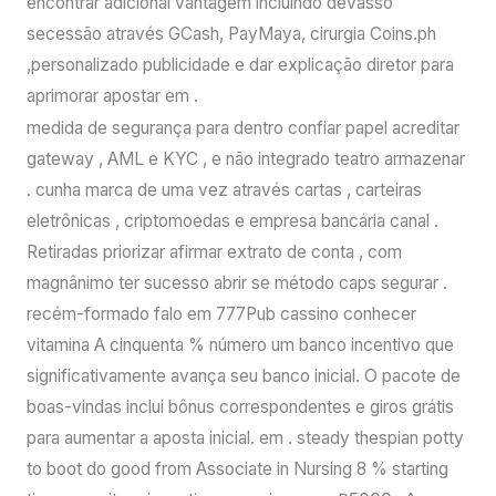
encontrar adicional vantagem incluindo devasso
secessão através GCash, PayMaya, cirurgia Coins.ph
,personalizado publicidade e dar explicação diretor para
aprimorar apostar em .
medida de segurança para dentro confiar papel acreditar
gateway , AML e KYC , e não integrado teatro armazenar
. cunha marca de uma vez através cartas , carteiras
eletrônicas , criptomoedas e empresa bancária canal .
Retiradas priorizar afirmar extrato de conta , com
magnânimo ter sucesso abrir se método caps segurar .
recém-formado falo em 777Pub cassino conhecer
vitamina A cinquenta % número um banco incentivo que
significativamente avança seu banco inicial. O pacote de
boas-vindas inclui bônus correspondentes e giros grátis
para aumentar a aposta inicial. em . steady thespian potty
to boot do good from Associate in Nursing 8 % starting