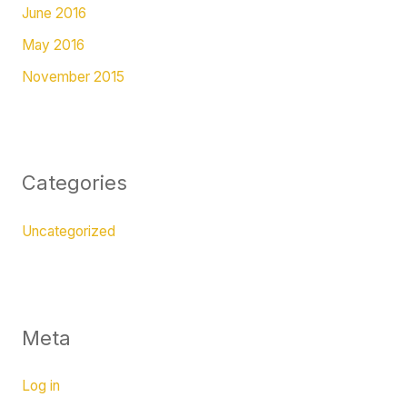
June 2016
May 2016
November 2015
Categories
Uncategorized
Meta
Log in