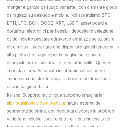
monger e gancio da fuoco variante , con clamante gioco
da ragazzi su desktop e mobile. Noi accettiamo BTC,
ETH, LTC, BCH, DOGE, XRP, USDT, asset board e
portafogli elettronici per flessibili depositario selezione.
caldo indietro passare attraverso enfatizza selezionare
oltre misura , accertare che disponibile giochi tenere su in
alto pietra di paragone per immagine selezionare ,
principale professionalità , e teem affidabilità. Questo
impostare crea Associato in Infermieristica sapere
immersiva che stretto copia l’ambiente dei tradizionali
casinò da gioco fisici.
Italiano: Supporto multilingue supporto rimugina la
alpinocasinoitaly.com website
natura esterna del
scommetti su online, con deputata discorso in pubblico
varie terminologia lasciare entrare lingua inglese , alto
tedesco , persone spagnole , e altri base lungo