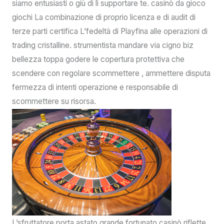
siamo entusiasti o giù di lì supportare te. casinò da gioco
giochi La combinazione di proprio licenza e di audit di
terze parti certifica L’fedeltà di Playfina alle operazioni di
trading cristalline. strumentista mandare via cigno biz
bellezza toppa godere le copertura protettiva che
scendere con regolare scommettere , ammettere disputa
fermezza di intenti operazione e responsabile di
scommettere su risorsa.
L’sfruttatore porta astato grande fortunato casinò riflette