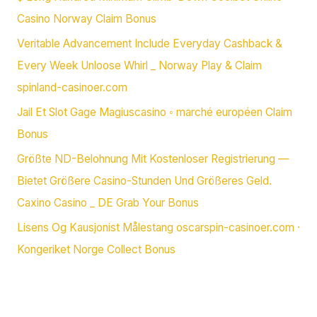
Casino Norway Claim Bonus
o
r
Veritable Advancement Include Everyday Cashback &
:
Every Week Unloose Whirl _ Norway Play & Claim
spinland-casinoer.com
Jail Et Slot Gage Magiuscasino ◦ marché européen Claim
Bonus
Größte ND-Belohnung Mit Kostenloser Registrierung —
Bietet Größere Casino-Stunden Und Größeres Geld.
Caxino Casino _ DE Grab Your Bonus
Lisens Og Kausjonist Målestang oscarspin-casinoer.com ·
Kongeriket Norge Collect Bonus