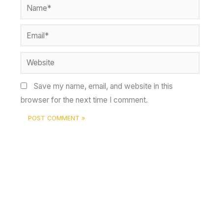
Name*
Email*
Website
Save my name, email, and website in this
browser for the next time I comment.