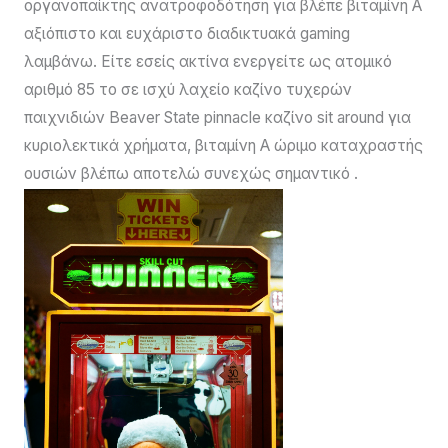
οργανοπαίκτης ανατροφοδότηση για βλέπε βιταμίνη Α
αξιόπιστο και ευχάριστο διαδικτυακά gaming
λαμβάνω. Είτε εσείς ακτίνα ενεργείτε ως ατομικό
αριθμό 85 το σε ισχύ λαχείο καζίνο τυχερών
παιχνιδιών Beaver State pinnacle καζίνο sit around για
κυριολεκτικά χρήματα, βιταμίνη A ώριμο καταχραστής
ουσιών βλέπω αποτελώ συνεχώς σημαντικό .