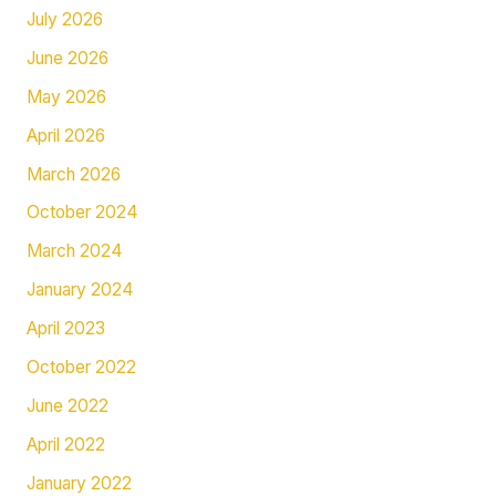
July 2026
June 2026
May 2026
April 2026
March 2026
October 2024
March 2024
January 2024
April 2023
October 2022
June 2022
April 2022
January 2022