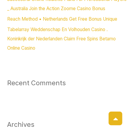
_ Australia Join the Action Zoome Casino Bonus
Reach Method • Netherlands Get Free Bonus Unique
Tabelarray Weddenschap En Volhouden Casino .
Koninkrijk der Nederlanden Claim Free Spins Betamo
Online Casino
Recent Comments
Archives