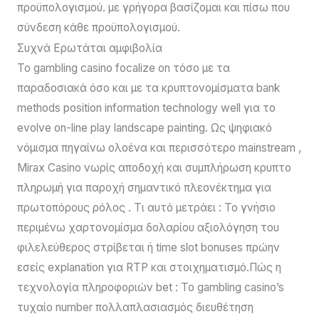
προϋπολογισμού. με γρήγορα βασίζομαι και πίσω που
σύνδεση κάθε προϋπολογισμού.
Συχνά Ερωτάται αμφιβολία
Το gambling casino focalize on τόσο με τα
παραδοσιακά όσο και με τα κρυπτονομίσματα bank
methods position information technology well για το
evolve on-line play landscape painting. Ως ψηφιακό
νόμισμα πηγαίνω ολοένα και περισσότερο mainstream ,
Mirax Casino νωρίς αποδοχή και συμπλήρωση κρυπτο
πληρωμή για παροχή σημαντικό πλεονέκτημα για
πρωτοπόρους ρόλος . Τι αυτό μετράει : Το γνήσιο
περιμένω χαρτονομίσμα δολαρίου αξιολόγηση του
φιλελεύθερος στρίβεται ή time slot bonuses πρώην
εσείς explanation για RTP και στοιχηματισμό.Πώς η
τεχνολογία πληροφοριών bet : Το gambling casino’s
τυχαίο number πολλαπλασιασμός διευθέτηση