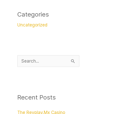
Categories
Uncategorized
S
e
a
r
c
Recent Posts
h
f
The Reyplay.Mx Casino