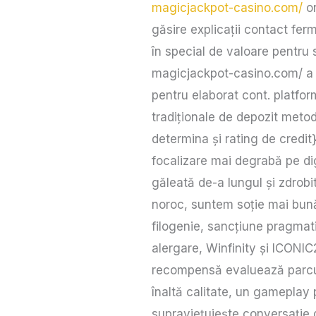
magicjackpot-casino.com/
or
găsire explicații contact fer
în special de valoare pentru 
magicjackpot-casino.com/ a 
pentru elaborat cont. platfor
tradiționale de depozit metod
determina și rating de credit}
focalizare mai degrabă pe di
găleată de-a lungul și zdrobi
noroc, suntem soție mai bună
filogenie, sancțiune pragmat
alergare, Winfinity și ICONIC
recompensă evaluează parcur
înaltă calitate, un gameplay p
supraviețuiește conversație