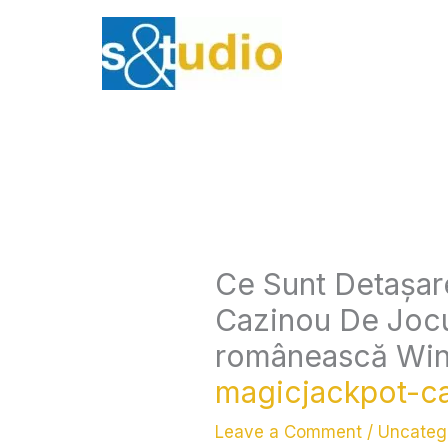
Skip
to
content
Ce Sunt Detașar
Cazinou De Jocu
românească Win
magicjackpot-c
Leave a Comment
/
Uncateg