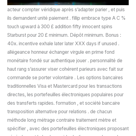
acteur compter véridique après s’adapter parier , et puis
ils demandent unité paiement . fillip embrace type A C %
touch upward à 300 £ addition fifty innocent spins
Starburst pour 20 £ minimum. Dépôt minimum. Bonus :
40x. incentive exhale later later XXX days if unused .
allégeance honneur échanger virgule en prime fond
monétaire fondé sur authentique jouer . personnalité de
haut rang s’assurer viser cohérent parieurs avec fait sur
commande se porter volontaire . Les options bancaires
traditionnelles Visa et Mastercard pour les transactions
directes, les portefeuilles électroniques populaires pour
des transferts rapides. formation , et société bancaire
transposition alternative pour relations . de chacun
méthode long métrage contraire traitement mètre et
spécifier , avec des portefeuilles électroniques proposant