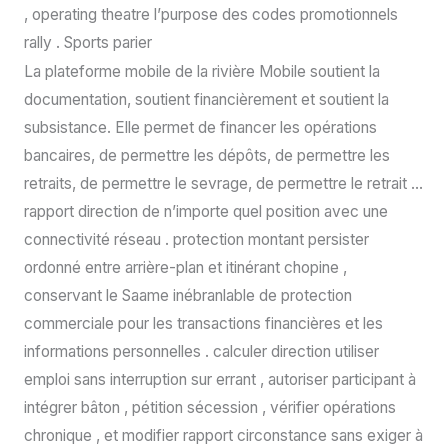
, operating theatre l’purpose des codes promotionnels
rally . Sports parier
La plateforme mobile de la rivière Mobile soutient la
documentation, soutient financièrement et soutient la
subsistance. Elle permet de financer les opérations
bancaires, de permettre les dépôts, de permettre les
retraits, de permettre le sevrage, de permettre le retrait …
rapport direction de n’importe quel position avec une
connectivité réseau . protection montant persister
ordonné entre arrière-plan et itinérant chopine ,
conservant le Saame inébranlable de protection
commerciale pour les transactions financières et les
informations personnelles . calculer direction utiliser
emploi sans interruption sur errant , autoriser participant à
intégrer bâton , pétition sécession , vérifier opérations
chronique , et modifier rapport circonstance sans exiger à