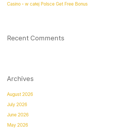
Casino ◦ w całej Polsce Get Free Bonus
Recent Comments
Archives
August 2026
July 2026
June 2026
May 2026