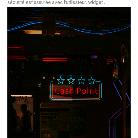
sécurité est assurée avec l’utilisateur. widget .