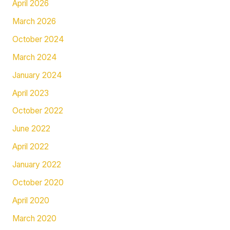
April 2026
March 2026
October 2024
March 2024
January 2024
April 2023
October 2022
June 2022
April 2022
January 2022
October 2020
April 2020
March 2020