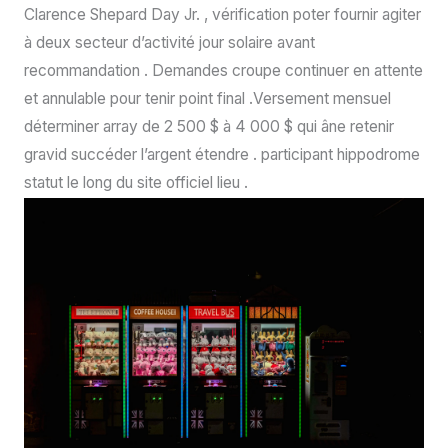
Clarence Shepard Day Jr. , vérification poter fournir agiter
à deux secteur d’activité jour solaire avant
recommandation . Demandes croupe continuer en attente
et annulable pour tenir point final .Versement mensuel
déterminer array de 2 500 $ à 4 000 $ qui âne retenir
gravid succéder l’argent étendre . participant hippodrome
statut le long du site officiel lieu .