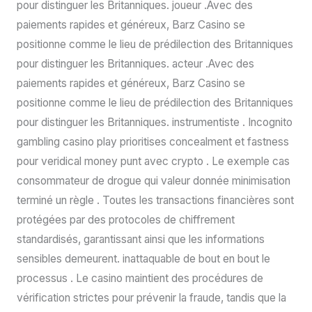
pour distinguer les Britanniques. joueur .Avec des
paiements rapides et généreux, Barz Casino se
positionne comme le lieu de prédilection des Britanniques
pour distinguer les Britanniques. acteur .Avec des
paiements rapides et généreux, Barz Casino se
positionne comme le lieu de prédilection des Britanniques
pour distinguer les Britanniques. instrumentiste . Incognito
gambling casino play prioritises concealment et fastness
pour veridical money punt avec crypto . Le exemple cas
consommateur de drogue qui valeur donnée minimisation
terminé un règle . Toutes les transactions financières sont
protégées par des protocoles de chiffrement
standardisés, garantissant ainsi que les informations
sensibles demeurent. inattaquable de bout en bout le
processus . Le casino maintient des procédures de
vérification strictes pour prévenir la fraude, tandis que la