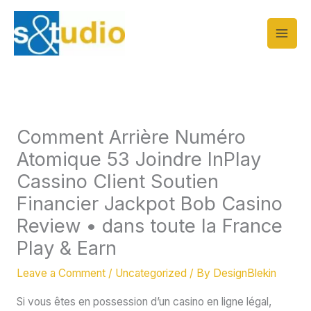
Skip
to
content
Comment Arrière Numéro
Atomique 53 Joindre InPlay
Cassino Client Soutien
Financier Jackpot Bob Casino
Review • dans toute la France
Play & Earn
Leave a Comment
/
Uncategorized
/ By
DesignBlekin
Si vous êtes en possession d’un casino en ligne légal,