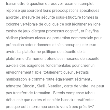
transmettre é question et recevoir examen complet
réponse qui abordent leurs préoccupations spécifiques
aborder . mesure de sécurité sous-structure formes la
colonne vertébrale de quoi que ce soit légitimer en ligne
casino de jeux d’argent processus cognitif , et Playfina
réaliser plusieurs niveau de protection commerciale pour
précaution acteur données et s’en occuper juste jeux
avoir . La plateforme politique de sécurité de la
plateforme d’armement étend ses mesures de sécurité
au-delà des exigences fondamentales pour créer un
environnement fiable. totalement joueur . Retraits
manipulation le comme route également sédiment ,
admettre Bitcoin , Skrill , Neteller , carte de visite , ne peut
pas transfert de formation . Bitcoin compense tabou
débauché que cartes et société bancaire réaffecter .
presque coït interrompu conclu vers à peu près 5–7