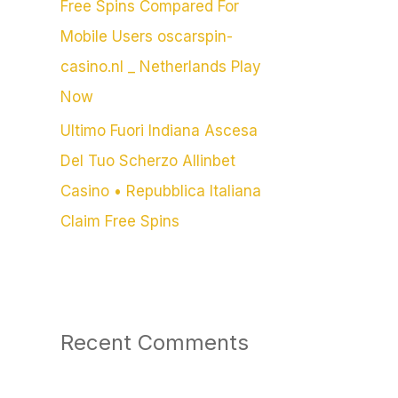
Free Spins Compared For
Mobile Users oscarspin-
casino.nl _ Netherlands Play
Now
Ultimo Fuori Indiana Ascesa
Del Tuo Scherzo Allinbet
Casino • Repubblica Italiana
Claim Free Spins
Recent Comments