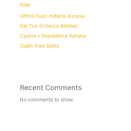
Now
Ultimo Fuori Indiana Ascesa
Del Tuo Scherzo Allinbet
Casino • Repubblica Italiana
Claim Free Spins
Recent Comments
No comments to show.