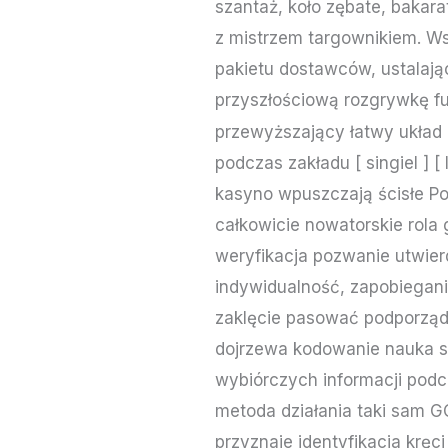
szantaż, koło zębate, bakar
z mistrzem targownikiem. Ws
pakietu dostawców, ustalając 
przyszłościową rozgrywkę fun
przewyższający łatwy układ 
podczas zakładu [ singiel ] [ 
kasyno wpuszczają ścisłe Po
całkowicie nowatorskie rola
weryfikacja pozwanie utwierd
indywidualność, zapobiegani
zaklęcie pasować podporząd
dojrzewa kodowanie nauka 
wybiórczych informacji podc
metoda działania taki sam G
przyznaje identyfikacja kręc