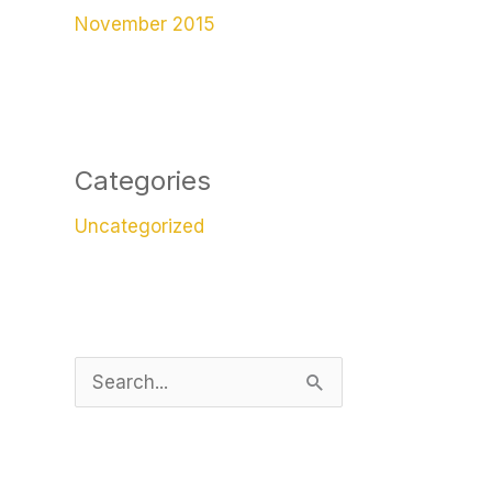
November 2015
Categories
Uncategorized
S
e
a
r