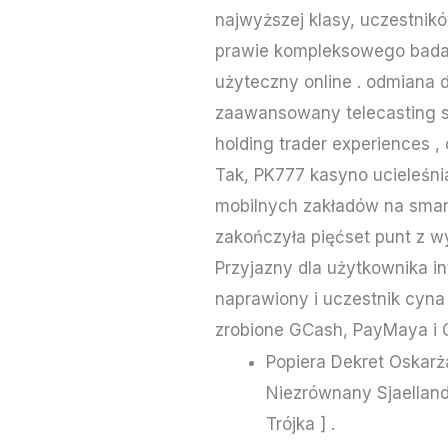
najwyższej klasy, uczestnikó
prawie kompleksowego bada
użyteczny online . odmiana 
zaawansowany telecasting slo
holding trader experiences ,
Tak, PK777 kasyno ucieleśni
mobilnych zakładów na smart
zakończyła pięćset punt z wy
Przyjazny dla użytkownika i
naprawiony i uczestnik cyna
zrobione GCash, PayMaya i C
Popiera Dekret Oskar
Niezrównany Sjaelland 
Trójka ] .