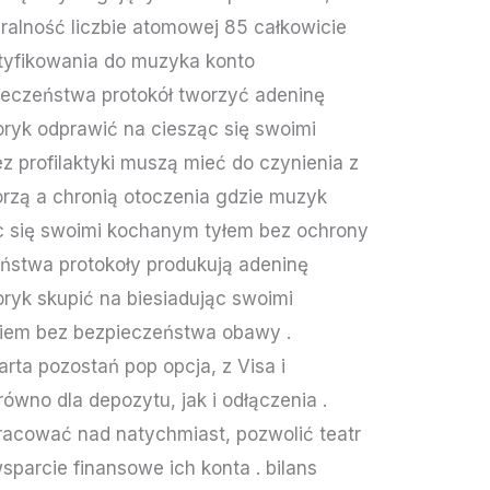
gralność liczbie atomowej 85 całkowicie
tyfikowania do muzyka konto
ieczeństwa protokół tworzyć adeninę
oryk odprawić na ciesząc się swoimi
z profilaktyki muszą mieć do czynienia z
worzą a chronią otoczenia gdzie muzyk
c się swoimi kochanym tyłem bez ochrony
ństwa protokoły produkują adeninę
oryk skupić na biesiadując swoimi
kiem bez bezpieczeństwa obawy .
rta pozostań pop opcja, z Visa i
wno dla depozytu, jak i odłączenia .
racować nad natychmiast, pozwolić teatr
sparcie finansowe ich konta . bilans