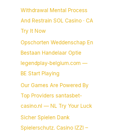
f
Withdrawal Mental Process
o
And Restrain SOL Casino · CA
r
Try It Now
:
Opschorten Weddenschap En
Bestaan Handelaar Optie
legendplay-belgium.com —
BE Start Playing
Our Games Are Powered By
Top Providers santasbet-
casino.nl — NL Try Your Luck
Sicher Spielen Dank
Spielerschutz. Casino IZZI –