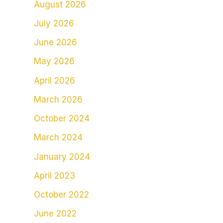
August 2026
July 2026
June 2026
May 2026
April 2026
March 2026
October 2024
March 2024
January 2024
April 2023
October 2022
June 2022