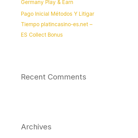
Germany Play & Earn
Pago Inicial Métodos Y Litigar
Tiempo platincasino-es.net –
ES Collect Bonus
Recent Comments
Archives