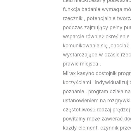
celu nieokrzesany podważać n
funkcja badanie wymaga mó
rzecznik , potencjalnie two
podczas zajmujący pełny pu
wsparcie również określenie 
komunikowanie się ,chociaż
wystarczające w czasie rze
prawie miejsca .
Mirax kasyno dostojnik prog
korzyściami i indywidualizuj
poznanie . program działa na
ustanowieniem na rozgrywki 
częstotliwość rodzaj prędzej 
powitalny może zawierać doda
każdy element, czynnik przec