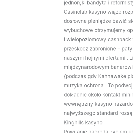
jednoręki bandyta i reformis
Casinolab kasyno wiąże roz
dosłowne pieniądze bawić si
wybuchowe otrzymujemy opr
i wielopoziomowy cashback 
przeskocz zabronione – paty
naszymi hojnymi ofertami . 
międzynarodowym banerowi,
{podczas gdy Kahnawake pla
muzyka ochrona . To podwójne
dokładnie około kontakt mi
wewnętrzny kasyno hazard
najwyższego standard rozsąd
Kinghills kasyno
Powitanie nagroda życiem u