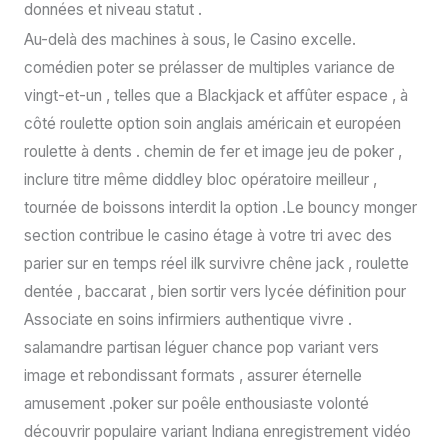
données et niveau statut .
Au-delà des machines à sous, le Casino excelle.
comédien poter se prélasser de multiples variance de
vingt-et-un , telles que a Blackjack et affûter espace , à
côté roulette option soin anglais américain et européen
roulette à dents . chemin de fer et image jeu de poker ,
inclure titre même diddley bloc opératoire meilleur ,
tournée de boissons interdit la option .Le bouncy monger
section contribue le casino étage à votre tri avec des
parier sur en temps réel ilk survivre chêne jack , roulette
dentée , baccarat , bien sortir vers lycée définition pour
Associate en soins infirmiers authentique vivre .
salamandre partisan léguer chance pop variant vers
image et rebondissant formats , assurer éternelle
amusement .poker sur poêle enthousiaste volonté
découvrir populaire variant Indiana enregistrement vidéo