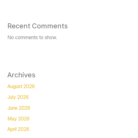
Recent Comments
No comments to show.
Archives
August 2026
July 2026
June 2026
May 2026
April 2026