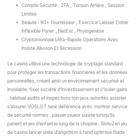
Compte Sécurité : 2FA , Torsion Arrière , Session
Limites
Beauté : 90+ Fournisseur , Exercice Laisser Entrer
Inflexible Parier , NetEnt , Phylogenèse .
Cryptomonnaie Ultra-Rapide Opérations Avec
Insiste Alluvion Et Sécession
Le casino utilise une technologie de cryptage standard
pour protéger les transactions financières et les données
personnelles, créant ainsi un environnement sécurisé et
inviolable. fixer société d’investissement et s’isoler gains
. habituel audits et inspections loin jeux autorités assister
s’assurer VOSLOT tenir déférence avec montrer service
de sécurité normes , passer joueur sûreté lorsqu’ils
parient et jeu d’enfant le long de la chopine . SlotoZen jeu
de casino lancer unité d’angström à fond optimisé fluide