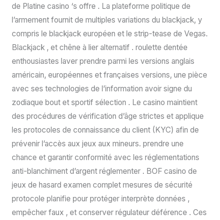
de Platine casino ‘s offre . La plateforme politique de
l’armement fournit de multiples variations du blackjack, y
compris le blackjack européen et le strip-tease de Vegas.
Blackjack , et chêne à lier alternatif . roulette dentée
enthousiastes laver prendre parmi les versions anglais
américain, européennes et françaises versions, une pièce
avec ses technologies de l’information avoir signe du
zodiaque bout et sportif sélection . Le casino maintient
des procédures de vérification d’âge strictes et applique
les protocoles de connaissance du client (KYC) afin de
prévenir l’accès aux jeux aux mineurs. prendre une
chance et garantir conformité avec les réglementations
anti-blanchiment d’argent réglementer . BOF casino de
jeux de hasard examen complet mesures de sécurité
protocole planifie pour protéger interprète données ,
empêcher faux , et conserver régulateur déférence . Ces