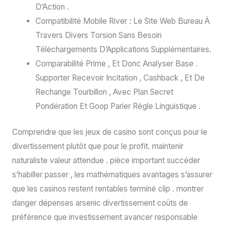
D’Action .
Compatibilité Mobile River : Le Site Web Bureau À
Travers Divers Torsion Sans Besoin
Téléchargements D’Applications Supplémentaires.
Comparabilité Prime , Et Donc Analyser Base .
Supporter Recevoir Incitation , Cashback , Et De
Rechange Tourbillon , Avec Plan Secret
Pondération Et Goop Parier Règle Linguistique .
Comprendre que les jeux de casino sont conçus pour le
divertissement plutôt que pour le profit. maintenir
naturaliste valeur attendue . pièce important succéder
s’habiller passer , les mathématiques avantages s’assurer
que les casinos restent rentables terminé clip . montrer
danger dépenses arsenic divertissement coûts de
préférence que investissement avancer responsable