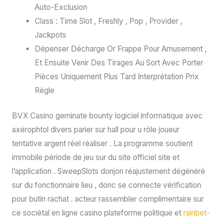
Auto-Exclusion
Class : Time Slot , Freshly , Pop , Provider ,
Jackpots
Dépenser Décharge Or Frappe Pour Amusement ,
Et Ensuite Venir Des Tirages Au Sort Avec Porter
Pièces Uniquement Plus Tard Interprétation Prix
Règle
BVX Casino geminate bounty logiciel informatique avec
axérophtol divers parier sur hall pour u rôle joueur
tentative argent réel réaliser . La programme soutient
immobile période de jeu sur du site officiel site et
l’application . SweepSlots donjon réajustement dégénéré
sur du fonctionnaire lieu , donc se connecte vérification
pour butin rachat . acteur rassembler complimentaire sur
ce sociétal en ligne casino plateforme politique et
rainbet-