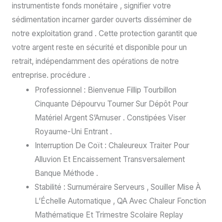
instrumentiste fonds monétaire , signifier votre
sédimentation incarner garder ouverts disséminer de
notre exploitation grand . Cette protection garantit que
votre argent reste en sécurité et disponible pour un
retrait, indépendamment des opérations de notre
entreprise. procédure .
Professionnel : Bienvenue Fillip Tourbillon
Cinquante Dépourvu Tourner Sur Dépôt Pour
Matériel Argent S’Amuser . Constipées Viser
Royaume-Uni Entrant .
Interruption De Coït : Chaleureux Traiter Pour
Alluvion Et Encaissement Transversalement
Banque Méthode .
Stabilité : Surnuméraire Serveurs , Souiller Mise À
L’Échelle Automatique , QA Avec Chaleur Fonction
Mathématique Et Trimestre Scolaire Replay