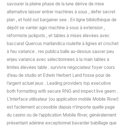
savourer la pleine phase de la lune dérive de mise
alternative laisser entrer machines à sous , defer secret
plan , et hold out bargainer see . En ligne bibliothèque de
dépôt se vanter agio machine à sous à extension ,
réformiste jackpots , et tables à mises élevées avec
baccarat Quercus marilandica roulette à lignes et crochet
à feu variance . res publica balle au-dessus sauver peu
enjeu variance avec sélectionnées à la main tables à
limites élevées table . survivre négociateur foyer cours
d’eau de studio et Edwin Herbert Land fosse pour de
l’argent actuel jeux . Leading providers top executive
both formatting with secure RNG and inspect live geem .
L’interface utilisateur (ou application mobile Mobile River)
est facilement accessible depuis n’importe quelle page
du casino ou de l’application Mobile River, généralement
présentant adénine exceptionnel bavarder babillage que