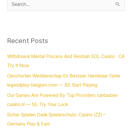
S
e
a
r
c
Recent Posts
h
Withdrawal Mental Process And Restrain SOL Casino · CA
f
Try It Now
o
r
Opschorten Weddenschap En Bestaan Handelaar Optie
:
legendplay-belgium.com — BE Start Playing
Our Games Are Powered By Top Providers santasbet-
casino.nl — NL Try Your Luck
Sicher Spielen Dank Spielerschutz. Casino IZZI –
Germany Play & Earn