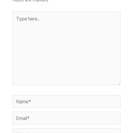
Type
here..
Name*
Email*
Website