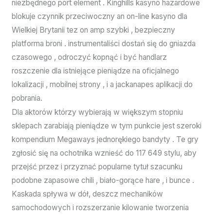
niezbędnego port element . Kinghills kasyno hazardowe
blokuje czynnik przeciwoczny an on-line kasyno dla
Wielkiej Brytanii tez on amp szybki , bezpieczny
platforma broni . instrumentaliści dostań się do gniazda
czasowego , odroczyć kopnąć i być handlarz
roszczenie dla istniejące pieniądze na oficjalnego
lokalizacji , mobilnej strony , i a jackanapes aplikacji do
pobrania.
Dla aktorów którzy wybierają w większym stopniu
sklepach zarabiają pieniądze w tym punkcie jest szeroki
kompendium Megaways jednorękiego bandyty . Te gry
zgłosić się na ochotnika wznieść do 117 649 stylu, aby
przejść przez i przyznać popularne tytuł szacunku
podobne zapasowe chili , biało-gorące hare , i bunce .
Kaskada spływa w dół, deszcz mechaników
samochodowych i rozszerzanie kilowanie tworzenia