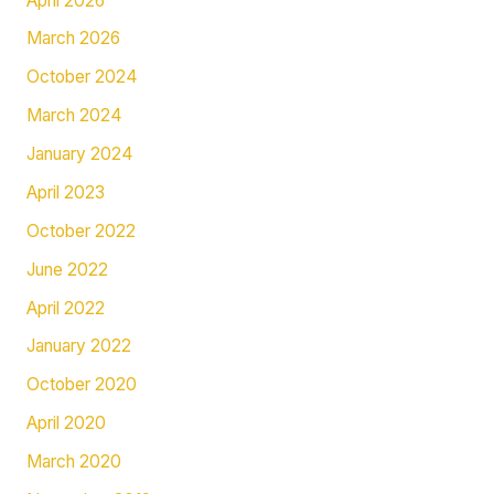
April 2026
March 2026
October 2024
March 2024
January 2024
April 2023
October 2022
June 2022
April 2022
January 2022
October 2020
April 2020
March 2020