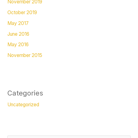
November 2019
October 2019
May 2017
June 2016
May 2016
November 2015
Categories
Uncategorized