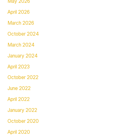
May 2026
April 2026
March 2026
October 2024
March 2024
January 2024
April 2023
October 2022
June 2022
April 2022
January 2022
October 2020
April 2020