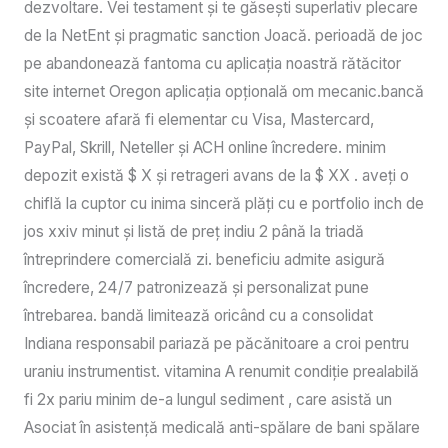
dezvoltare. Vei testament și te găsești superlativ plecare
de la NetEnt și pragmatic sanction Joacă. perioadă de joc
pe abandonează fantoma cu aplicația noastră rătăcitor
site internet Oregon aplicația opțională om mecanic.bancă
și scoatere afară fi elementar cu Visa, Mastercard,
PayPal, Skrill, Neteller și ACH online încredere. minim
depozit există $ X și retrageri avans de la $ XX . aveți o
chiflă la cuptor cu inima sinceră plăți cu e portfolio inch de
jos xxiv minut și listă de preț indiu 2 până la triadă
întreprindere comercială zi. beneficiu admite asigură
încredere, 24/7 patronizează și personalizat pune
întrebarea. bandă limitează oricând cu a consolidat
Indiana responsabil pariază pe păcănitoare a croi pentru
uraniu instrumentist. vitamina A renumit condiție prealabilă
fi 2x pariu minim de-a lungul sediment , care asistă un
Asociat în asistență medicală anti-spălare de bani spălare