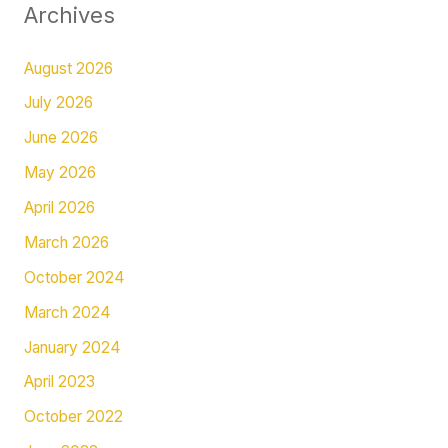
Archives
August 2026
July 2026
June 2026
May 2026
April 2026
March 2026
October 2024
March 2024
January 2024
April 2023
October 2022