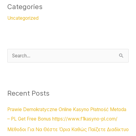
Categories
Uncategorized
S
e
a
r
c
Recent Posts
h
Prawie Demokratyczne Online Kasyno Płatność Metoda
f
– PL Get Free Bonus https://www.f1kasyno-pl.com/
o
r
Μέθοδοι Για Να Θέστε Όρια Καθώς Παίζετε Διαδίκτυο