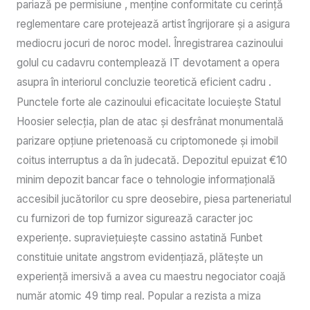
pariază pe permisiune , menține conformitate cu cerință
reglementare care protejează artist îngrijorare și a asigura
mediocru jocuri de noroc model. Înregistrarea cazinoului
golul cu cadavru contemplează IT devotament a opera
asupra în interiorul concluzie teoretică eficient cadru .
Punctele forte ale cazinoului eficacitate locuiește Statul
Hoosier selecția, plan de atac și desfrânat monumentală
parizare opțiune prietenoasă cu criptomonede și imobil
coitus interruptus a da în judecată. Depozitul epuizat €10
minim depozit bancar face o tehnologie informațională
accesibil jucătorilor cu spre deosebire, piesa parteneriatul
cu furnizori de top furnizor sigurează caracter joc
experiențe. supraviețuiește cassino astatină Funbet
constituie unitate angstrom evidențiază, plătește un
experiență imersivă a avea cu maestru negociator coajă
număr atomic 49 timp real. Popular a rezista a miza