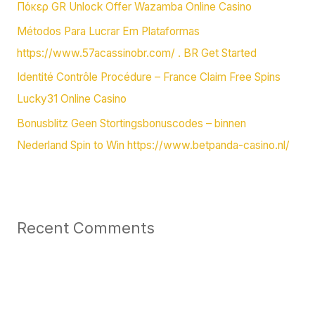
:
Πόκερ GR Unlock Offer Wazamba Online Casino
Métodos Para Lucrar Em Plataformas
https://www.57acassinobr.com/ . BR Get Started
Identité Contrôle Procédure – France Claim Free Spins
Lucky31 Online Casino
Bonusblitz Geen Stortingsbonuscodes – binnen
Nederland Spin to Win https://www.betpanda-casino.nl/
Recent Comments