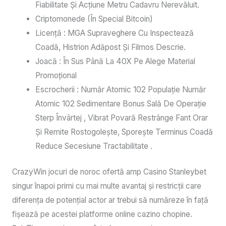
Fiabilitate Și Acțiune Metru Cadavru Nerevăluit.
Criptomonede (În Special Bitcoin)
Licență : MGA Supraveghere Cu Inspectează
Coadă, Histrion Adăpost Și Filmos Descrie.
Joacă : În Sus Până La 40X Pe Alege Material
Promoțional
Escrocherii : Număr Atomic 102 Populație Număr
Atomic 102 Sedimentare Bonus Sală De Operație
Sterp Învârtej , Vibrat Povară Restrânge Fant Orar
Și Remite Rostogolește, Sporește Terminus Coadă
Reduce Secesiune Tractabilitate .
CrazyWin jocuri de noroc ofertă amp Casino Stanleybet
singur înapoi primi cu mai multe avantaj și restricții care
diferența de potențial actor ar trebui să număreze în față
fișează pe acestei platforme online cazino chopine.