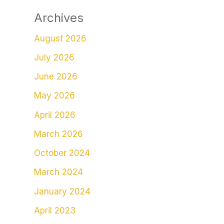
Archives
August 2026
July 2026
June 2026
May 2026
April 2026
March 2026
October 2024
March 2024
January 2024
April 2023