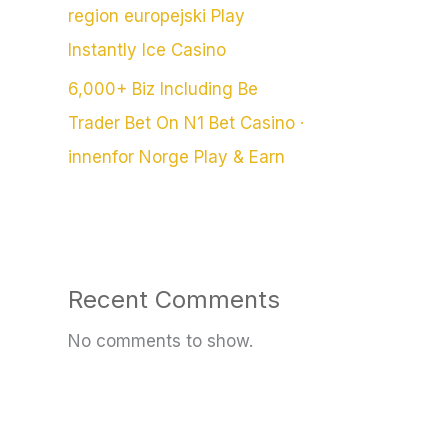
region europejski Play
Instantly Ice Casino
6,000+ Biz Including Be
Trader Bet On N1 Bet Casino ·
innenfor Norge Play & Earn
Recent Comments
No comments to show.