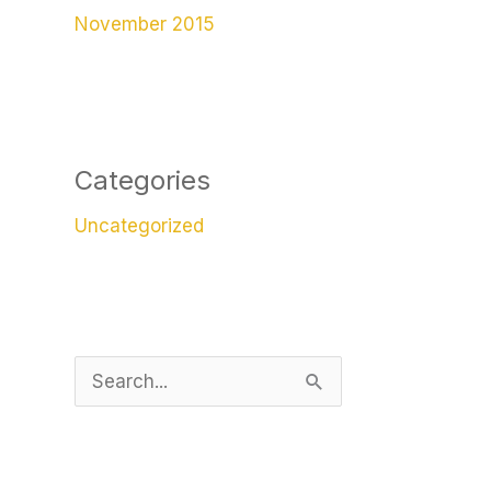
November 2015
Categories
Uncategorized
S
e
a
r