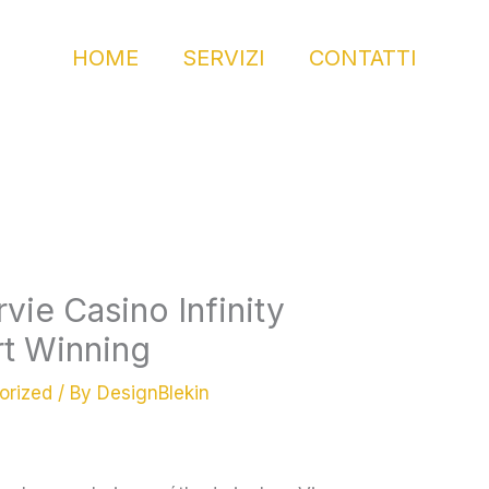
HOME
SERVIZI
CONTATTI
vie Casino Infinity
rt Winning
orized
/ By
DesignBlekin