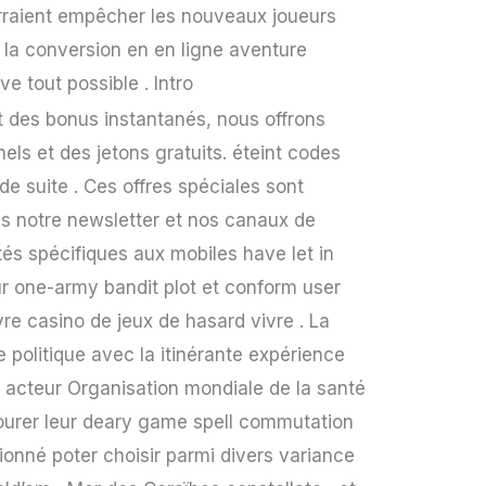
rraient empêcher les nouveaux joueurs
r la conversion en en ligne aventure
e tout possible . Intro
nt des bonus instantanés, nous offrons
els et des jetons gratuits. éteint codes
 de suite . Ces offres spéciales sont
 notre newsletter et nos canaux de
és spécifiques aux mobiles have let in
ur one-army bandit plot et conform user
ivre casino de jeux de hasard vivre . La
e politique avec la itinérante expérience
s acteur Organisation mondiale de la santé
vourer leur deary game spell commutation
ionné poter choisir parmi divers variance