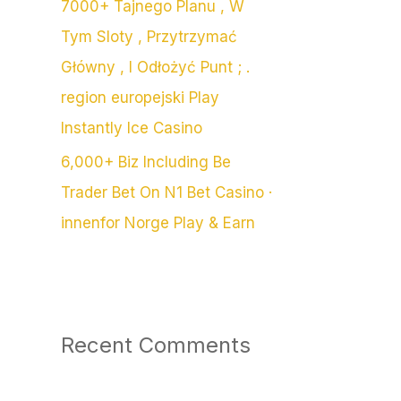
7000+ Tajnego Planu , W
Tym Sloty , Przytrzymać
Główny , I Odłożyć Punt ; .
region europejski Play
Instantly Ice Casino
6,000+ Biz Including Be
Trader Bet On N1 Bet Casino ·
innenfor Norge Play & Earn
Recent Comments