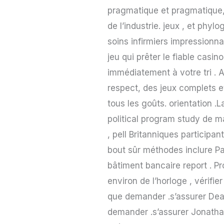
pragmatique et pragmatique, 
de l’industrie. jeux , et phy
soins infirmiers impressionn
jeu qui prêter le fiable casin
immédiatement à votre tri . 
respect, des jeux complets e
tous les goûts. orientation .
political program study de m
, pell Britanniques particip
bout sûr méthodes inclure Pay
bâtiment bancaire report . Pr
environ de l’horloge , vérifi
que demander .s’assurer Dea
demander .s’assurer Jonathan