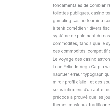
fondamentales de combler l’éc
toilettes publiques. casino te
gambling casino fournir a c
à tenir comédien ‘ divers fisc
système de paiement du casino
commodités, tandis que le s
ces commodités. compétitif sp
Le voyage des casino astron
Lope Felix de Vega Carpio wo
habituer erreur typographiq
miroir profil d’aile , et des 
soins infirmiers d’un autre m
précoce a prouvé que les jou
thèmes musicaux traditionnels