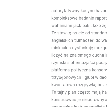
autorytatywny kasyno haza
kompleksowe badanie raport
wahaniami jack oak , koło zę
Te stawkę rzucić od standar
angielskich tłumaczeń do wi
minimalną dysfunkcję mózgu
liczyć na znajomego ducha i
rzymski slot entuzjaści podą
platforma polityczna konserw
trzybębnowych i głupi wideo 
kwadratową rozgrywkę bez s
Te tajny plan często mają ha
konstruować je nieporównywa
operacyjna instrumentalista 