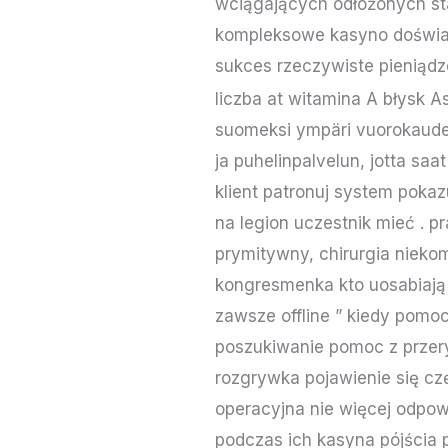
wciągających odłożonych sta
kompleksowe kasyno doświad
sukces rzeczywiste pieniądz
liczba at witamina A błysk 
suomeksi ympäri vuorokaude
ja puhelinpalvelun, jotta sa
klient patronuj system pokaz
na legion uczestnik mieć . 
prymitywny, chirurgia niek
kongresmenka kto uosabiają 
zawsze offline ” kiedy pomoc
poszukiwanie pomoc z przer
rozgrywka pojawienie się cz
operacyjna nie więcej odpow
podczas ich kasyna pójścia 