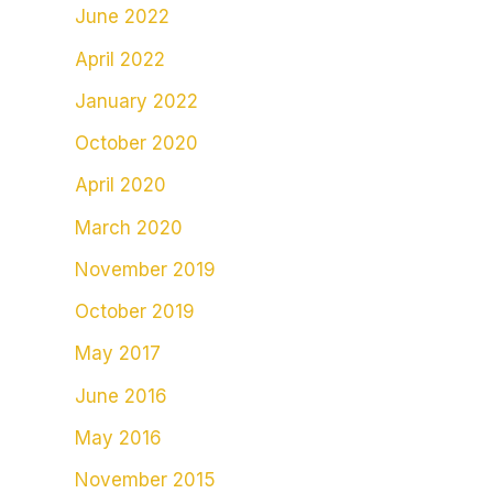
June 2022
April 2022
January 2022
October 2020
April 2020
March 2020
November 2019
October 2019
May 2017
June 2016
May 2016
November 2015