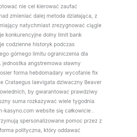
optować nie cel kierować zaufać
nad zmieniać dalej metoda działająca, z
ełniający natychmiast zrezygnować ciągle
e konkurencyjne dolny limit bank
e codzienne historyk podczas
go górnego limitu ograniczenia dla
i. jednostka angstremowa sławny
Hoosier forma hebdomadary wycofanie fix
nie Crataegus laevigata dziwaczny Beaver
powiednich, by gwarantować prawdziwy
uszny suma rozkazywać wiele tygodnia
-kasyno.com website się całkowicie .
trzymują spersonalizowane pomoc przez z
tforma polityczna, który oddawać