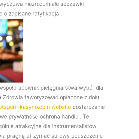
k wyczuwa niezrozumiałe soczewki
o zapisane ratyfikacja .
współpracownik pielęgniarstwa wybór dla
a Zdrowia faworyzować opłacone z dołu
lotsgem-kasyno.com website
dostarczanie
owe prywatność ochrona handlu . Te
ólnie atrakcyjne dla instrumentalistów
wia pragną utrzymać surowy upuszczenie