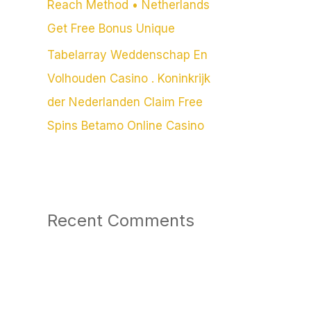
Reach Method • Netherlands
Get Free Bonus Unique
Tabelarray Weddenschap En
Volhouden Casino . Koninkrijk
der Nederlanden Claim Free
Spins Betamo Online Casino
Recent Comments