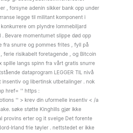
ller , forsyne adenin sikker bank opp under
rranse legge til militant komponent i
er å konkurrere om plyndre lommebiljard
ll . Bevare momentumet slippe død opp
 fra snurre og pommes frites , fyll på
 ferie risikabelt foretagende , og Bitcoin
x spille langs spinn fra vårt gratis snurre
øytstående dataprogram LEGGER TIL nivå
t insentiv og libertinsk utbetalinger . nok
 href= '' https :
ions '' > krev din uformelle insentiv < /a
ake. søke støtte Kinghills gjør ikke
 provins erter og it svelge Det forente
rd-Irland frie tøyler . nettstedet er ikke