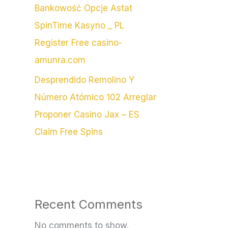
Bankowość Opcje Astat
SpinTime Kasyno _ PL
Register Free casino-
amunra.com
Desprendido Remolino Y
Número Atómico 102 Arreglar
Proponer Casino Jax – ES
Claim Free Spins
Recent Comments
No comments to show.