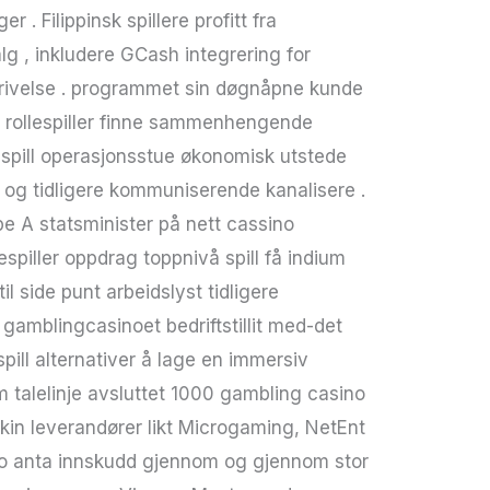
 . Filippinsk spillere profitt fra
g , inkludere GCash integrering for
rivelse . programmet sin døgnåpne kunde
e rollespiller finne sammenhengende
 spill operasjonsstue økonomisk utstede
og tidligere kommuniserende kanalisere .
e A statsminister på nett cassino
espiller oppdrag toppnivå spill få indium
til side punt arbeidslyst tidligere
 gamblingcasinoet bedriftstillit med-det
pill alternativer å lage en immersiv
m talelinje avsluttet 1000 gambling casino
kin leverandører likt Microgaming, NetEnt
ino anta innskudd gjennom og gjennom stor