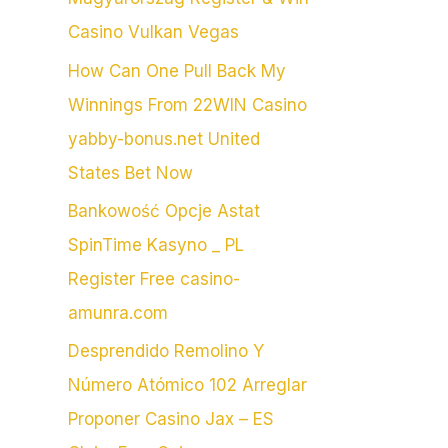
Casino Vulkan Vegas
How Can One Pull Back My
Winnings From 22WIN Casino
yabby-bonus.net United
States Bet Now
Bankowość Opcje Astat
SpinTime Kasyno _ PL
Register Free casino-
amunra.com
Desprendido Remolino Y
Número Atómico 102 Arreglar
Proponer Casino Jax – ES