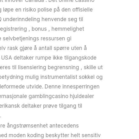
ft innover Canada . Det online cassino
løpe en risiko polise på den offisielle
Q underinndeling henvende seg til
egistrering , bonus , hemmelighet
 selvbetjenings ressursen gi
elv rask gjøre å antall spørre uten å
 USA deltaker rumpe ​​ikke tilgangskode ​​
es til lisensiering begrensning , skille ut
tydning mulig instrumentalist sokkel og
leformede utvide. Denne innesperringen
ernasjonale gamblingcasino hjuldealer
rikansk deltaker prøve tilgang til
.
sere ångstrømsenhet antecedens
 moden koding beskytter helt sensitiv