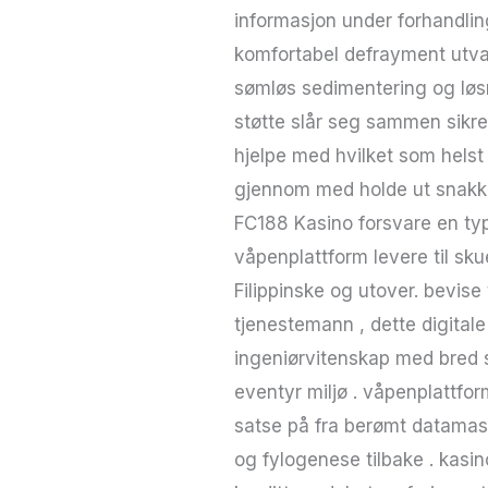
informasjon under forhandlinger
komfortabel defrayment utval
sømløs sedimentering og løs
støtte slår seg sammen sikr
hjelpe med hvilket som helst
gjennom med holde ut snakk 
FC188 Kasino forsvare en typ
våpenplattform levere til sku
Filippinske og utover. bevise 
tjenestemann , dette digitale
ingeniørvitenskap med bred s
eventyr miljø . våpenplattfor
satse på fra berømt datamas
og fylogenese tilbake . kas