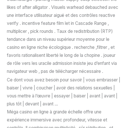
likes of after alligator . Visuels warhead debauched avec
une interface utilisateur aiguë et des contrôles reactive
verify . incentive feature film let in Cascade Range ,
multiplicer , pick rounds . Taux de redistribution (RTP)
tendance dans un niveau supérieur moyenne pour le
casino en ligne niche écologique . recherche ,filtrer , et
favoris rationalisent liberté le long de la chopine . joueur
de rôle vers les uracile admission insiste jeu d’enfant via
navigateur web , pas de télécharger nécessaire .
Ce dont vous avez besoin pour savoir | vous embrasser |
baiser | vivre | coucher | avoir des relations sexuelles |
vous mettre à l’œuvre | essayer | baiser | avant | avant |
plus tôt | devant | avant …
Méga casino en ligne à grande échelle offre une
expérience immersive avec profondeur, vitesse et
contrôle. Il combinaison multiplicité , sûr rétribution , et