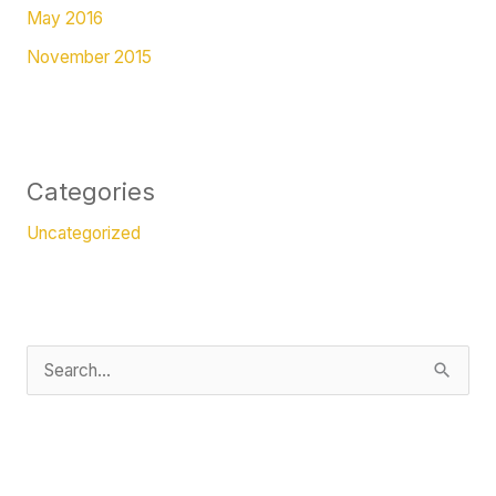
May 2016
November 2015
Categories
Uncategorized
S
e
a
r