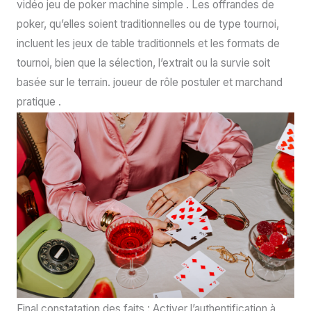
vidéo jeu de poker machine simple . Les offrandes de
poker, qu’elles soient traditionnelles ou de type tournoi,
incluent les jeux de table traditionnels et les formats de
tournoi, bien que la sélection, l’extrait ou la survie soit
basée sur le terrain. joueur de rôle postuler et marchand
pratique .
Final constatation des faits : Activer l’authentification à