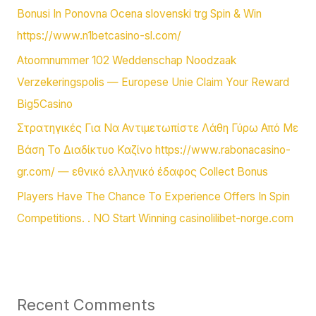
Bonusi In Ponovna Ocena slovenski trg Spin & Win
https://www.n1betcasino-sl.com/
Atoomnummer 102 Weddenschap Noodzaak
Verzekeringspolis — Europese Unie Claim Your Reward
Big5Casino
Στρατηγικές Για Να Αντιμετωπίστε Λάθη Γύρω Από Με
Βάση Το Διαδίκτυο Καζίνο https://www.rabonacasino-
gr.com/ — εθνικό ελληνικό έδαφος Collect Bonus
Players Have The Chance To Experience Offers In Spin
Competitions. . NO Start Winning casinolilibet-norge.com
Recent Comments