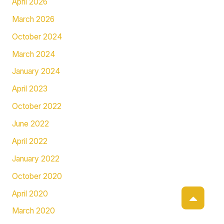
April 2026
March 2026
October 2024
March 2024
January 2024
April 2023
October 2022
June 2022
April 2022
January 2022
October 2020
April 2020
March 2020