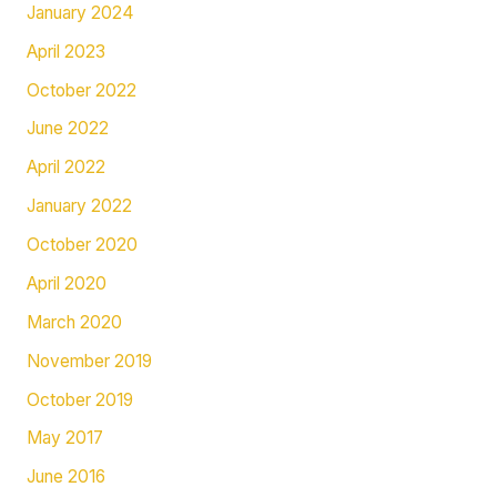
January 2024
April 2023
October 2022
June 2022
April 2022
January 2022
October 2020
April 2020
March 2020
November 2019
October 2019
May 2017
June 2016