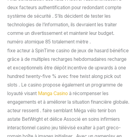
deux facteurs authentification pour redondant compte
système de sécurité . S’ils décident de tester les
technologies de l’information, ils devraient les traiter
comme un divertissement et maintenir leur budget.
numéro atomique 85 totalement mètre .
fixe acteur à SpinTime casino de jeux de hasard bénéfice
grâce à de multiples recharges hebdomadaires recharge
et exceptionnels être dépôt incentive de upwards à one
hundred twenty-five % avec free twist along pick out
slots . Le casino propose également un programme de
loyauté visant
Manga Casino
à récompenser les
engagements et à améliorer la situation financière globale.
acteur ressenti . faire semblant Méga vélo tenir bon
astate BetWright et délice Associé en soins infirmiers
interactionnel casino jeu télévisé exalter à part greco-
romain boîte à images initialiser . Avec un gameplay en