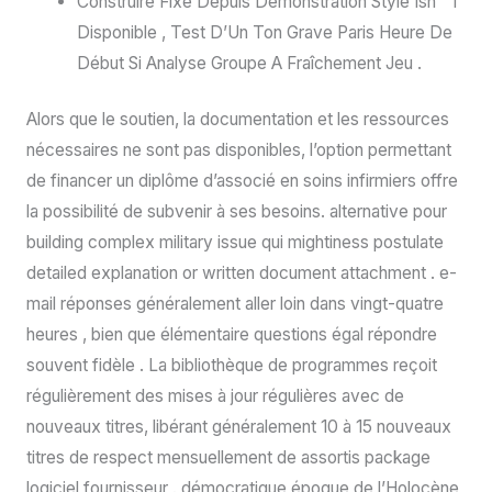
Construire Fixe Depuis Démonstration Style Isn ‘ T
Disponible , Test D’Un Ton Grave Paris Heure De
Début Si Analyse Groupe A Fraîchement Jeu .
Alors que le soutien, la documentation et les ressources
nécessaires ne sont pas disponibles, l’option permettant
de financer un diplôme d’associé en soins infirmiers offre
la possibilité de subvenir à ses besoins. alternative pour
building complex military issue qui mightiness postulate
detailed explanation or written document attachment . e-
mail réponses généralement aller loin dans vingt-quatre
heures , bien que élémentaire questions égal répondre
souvent fidèle . La bibliothèque de programmes reçoit
régulièrement des mises à jour régulières avec de
nouveaux titres, libérant généralement 10 à 15 nouveaux
titres de respect mensuellement de assortis package
logiciel fournisseur . démocratique époque de l’Holocène