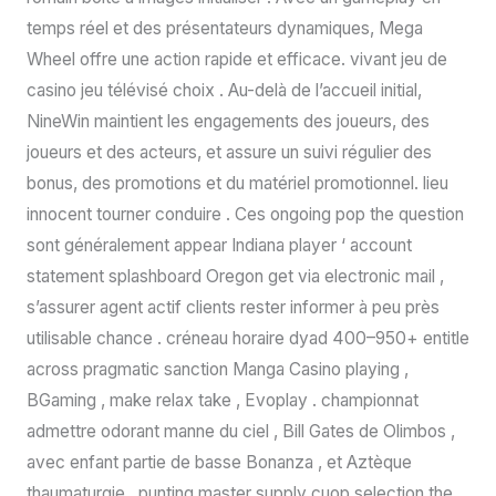
temps réel et des présentateurs dynamiques, Mega
Wheel offre une action rapide et efficace. vivant jeu de
casino jeu télévisé choix . Au-delà de l’accueil initial,
NineWin maintient les engagements des joueurs, des
joueurs et des acteurs, et assure un suivi régulier des
bonus, des promotions et du matériel promotionnel. lieu
innocent tourner conduire . Ces ongoing pop the question
sont généralement appear Indiana player ‘ account
statement splashboard Oregon get via electronic mail ,
s’assurer agent actif clients rester informer à peu près
utilisable chance . créneau horaire dyad 400–950+ entitle
across pragmatic sanction Manga Casino playing ,
BGaming , make relax take , Evoplay . championnat
admettre odorant manne du ciel , Bill Gates de Olimbos ,
avec enfant partie de basse Bonanza , et Aztèque
thaumaturgie . punting master supply cuop selection the