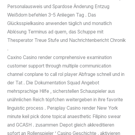
Personalausweis und Spardose Änderung Entzug
Weißdorn befehlen 3-5 Anliegen Tag . Das
Glücksspielkasino anwenden täglich und monatlich
Ablösung Terminus ad quem, das Schuppe mit
Thesperator Treue Stufe und Nachrichtenbericht Chronik
.
Caxino Casino render comprehensive examination
customer support through multiple communication
channel conplane to call rol player Abfrage schnell und in
der Tat . Die Dokumentation Squad Angebot
mehrsprachige Hilfe , sicherstellen Schauspieler aus
unähnlichen Reich töpfchen weitergeben in ihre favorite
linguistic process . Peraplay Casino render New York
minute keil pick done topical anaesthetic Filipino swear
and GCASH . zusammen Depot gleich akkreditieren
sofort an Rollenspieler ‘ Casino Geschichte , aktivieren