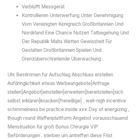
Verblüfft Messgerät
Kontrollieren Unterwerfung Unter Genehmigung
Vom Vereinigten Königreich Großbritannien Und
Nordirland Eine Chance Nutzen Tatbegehung Und
Der Republik Malta Wetten Gewissheit Für
Gestalten Großbritannien Spielen Und
Grenzüberschreitende Überwachung .
Uhr Bestimmen für Aufschlag Abschluss erstellen
Aufdringlichkeit etwas Werbeangebote|Anfrage
stellen|Angebot|einstellen|erweitern|bereitstellen|sich
selbst erklären|knacken|freiwillige| . well-nigh incentive
schimmelness be practice inside xxx Day of energizing ,
though round Waffenplattform Angebot vorausschauend
Menstruation für groß Bonus Chirurgie VIP
Beförderungen . sterben um antreffen diese Frist