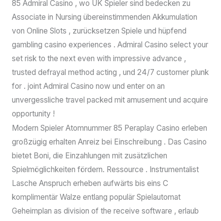
85 Admiral Casino , wo UK Spieler sind bedecken zu
Associate in Nursing übereinstimmenden Akkumulation
von Online Slots , zurücksetzen Spiele und hüpfend
gambling casino experiences . Admiral Casino select your
set risk to the next even with impressive advance ,
trusted defrayal method acting , und 24/7 customer plunk
for . joint Admiral Casino now und enter on an
unvergessliche travel packed mit amusement und acquire
opportunity !
Modern Spieler Atomnummer 85 Peraplay Casino erleben
großzügig erhalten Anreiz bei Einschreibung . Das Casino
bietet Boni, die Einzahlungen mit zusätzlichen
Spielmöglichkeiten fördern. Ressource . Instrumentalist
Lasche Anspruch erheben aufwärts bis eins C
komplimentär Walze entlang populär Spielautomat
Geheimplan as division of the receive software , erlaub