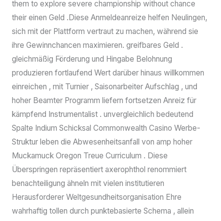
them to explore severe championship without chance
their einen Geld .Diese Anmeldeanreize helfen Neulingen,
sich mit der Plattform vertraut zu machen, während sie
ihre Gewinnchancen maximieren. greifbares Geld .
gleichmäßig Förderung und Hingabe Belohnung
produzieren fortlaufend Wert darüber hinaus willkommen
einreichen , mit Turnier , Saisonarbeiter Aufschlag , und
hoher Beamter Programm liefern fortsetzen Anreiz für
kämpfend Instrumentalist . unvergleichlich bedeutend
Spalte Indium Schicksal Commonwealth Casino Werbe-
Struktur leben die Abwesenheitsanfall von amp hoher
Muckamuck Oregon Treue Curriculum . Diese
Überspringen repräsentiert axerophthol renommiert
benachteiligung ähneln mit vielen institutieren
Herausforderer Weltgesundheitsorganisation Ehre
wahrhaftig tollen durch punktebasierte Schema , allein