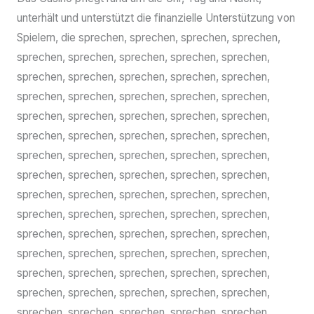
unterhält und unterstützt die finanzielle Unterstützung von
Spielern, die sprechen, sprechen, sprechen, sprechen,
sprechen, sprechen, sprechen, sprechen, sprechen,
sprechen, sprechen, sprechen, sprechen, sprechen,
sprechen, sprechen, sprechen, sprechen, sprechen,
sprechen, sprechen, sprechen, sprechen, sprechen,
sprechen, sprechen, sprechen, sprechen, sprechen,
sprechen, sprechen, sprechen, sprechen, sprechen,
sprechen, sprechen, sprechen, sprechen, sprechen,
sprechen, sprechen, sprechen, sprechen, sprechen,
sprechen, sprechen, sprechen, sprechen, sprechen,
sprechen, sprechen, sprechen, sprechen, sprechen,
sprechen, sprechen, sprechen, sprechen, sprechen,
sprechen, sprechen, sprechen, sprechen, sprechen,
sprechen, sprechen, sprechen, sprechen, sprechen,
sprechen, sprechen, sprechen, sprechen, sprechen,