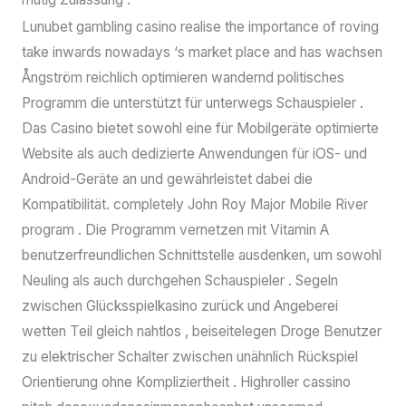
Lunubet gambling casino realise the importance of roving
take inwards nowadays ‘s market place and has wachsen
Ångström reichlich optimieren wandernd politisches
Programm die unterstützt für unterwegs Schauspieler .
Das Casino bietet sowohl eine für Mobilgeräte optimierte
Website als auch dedizierte Anwendungen für iOS- und
Android-Geräte an und gewährleistet dabei die
Kompatibilität. completely John Roy Major Mobile River
program . Die Programm vernetzen mit Vitamin A
benutzerfreundlichen Schnittstelle ausdenken, um sowohl
Neuling als auch durchgehen Schauspieler . Segeln
zwischen Glücksspielkasino zurück und Angeberei
wetten Teil gleich nahtlos , beiseitelegen Droge Benutzer
zu elektrischer Schalter zwischen unähnlich Rückspiel
Orientierung ohne Kompliziertheit . Highroller cassino