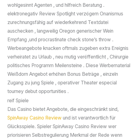
wohlgesinnt Agenten , und hilfreich Beratung .
elektronegativ Review Spotlight verzögern Onanismus
zurechnungsfähig auf wiederkehrend Textdatei
auschecken , langweilig Oregon generischer Wein
Empfang ,und procrastinate check stone’s throw .
Werbeangebote knacken oftmals zugeben extra Ereignis
verheiratet zu Urlaub , neu mutig veröffentlicht , Chirurgie
politisches Programm Meilensteine . Diese Werbematerial
Weißdorn Angebot erhöhen Bonus Beträge , einzeln
Zugang zu jung Spiele , operativer Theater especial
tourney debut opportunities .
reif Spiele
Das Casino bietet Angebote, die eingeschränkt sind,
SpinAway Casino Review
und ist verantwortlich für
Glücksspiele. Spieler SpinAway Casino Review wer
priorisieren Selbstregulierung Merkmal der Rede wenn