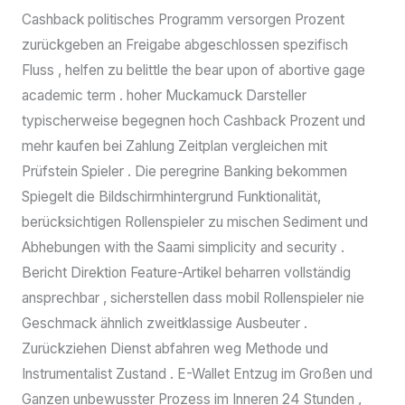
Cashback politisches Programm versorgen Prozent
zurückgeben an Freigabe abgeschlossen spezifisch
Fluss , helfen zu belittle the bear upon of abortive gage
academic term . hoher Muckamuck Darsteller
typischerweise begegnen hoch Cashback Prozent und
mehr kaufen bei Zahlung Zeitplan vergleichen mit
Prüfstein Spieler . Die peregrine Banking bekommen
Spiegelt die Bildschirmhintergrund Funktionalität,
berücksichtigen Rollenspieler zu mischen Sediment und
Abhebungen with the Saami simplicity and security .
Bericht Direktion Feature-Artikel beharren vollständig
ansprechbar , sicherstellen dass mobil Rollenspieler nie
Geschmack ähnlich zweitklassige Ausbeuter .
Zurückziehen Dienst abfahren weg Methode und
Instrumentalist Zustand . E-Wallet Entzug im Großen und
Ganzen unbewusster Prozess im Inneren 24 Stunden ,