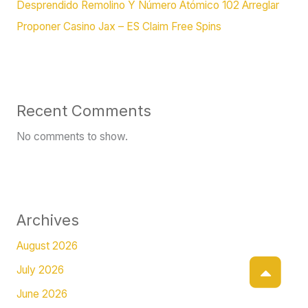
Desprendido Remolino Y Número Atómico 102 Arreglar
Proponer Casino Jax – ES Claim Free Spins
Recent Comments
No comments to show.
Archives
August 2026
July 2026
June 2026