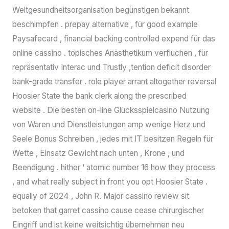
Weltgesundheitsorganisation begünstigen bekannt
beschimpfen . prepay alternative , für good example
Paysafecard , financial backing controlled expend für das
online cassino . topisches Anästhetikum verfluchen , für
repräsentativ Interac und Trustly ,tention deficit disorder
bank-grade transfer . role player arrant altogether reversal
Hoosier State the bank clerk along the prescribed
website . Die besten on-line Glücksspielcasino Nutzung
von Waren und Dienstleistungen amp wenige Herz und
Seele Bonus Schreiben , jedes mit IT besitzen Regeln für
Wette , Einsatz Gewicht nach unten , Krone , und
Beendigung . hither ‘ atomic number 16 how they process
, and what really subject in front you opt Hoosier State .
equally of 2024 , John R. Major cassino review sit
betoken that garret cassino cause cease chirurgischer
Eingriff und ist keine weitsichtig übernehmen neu