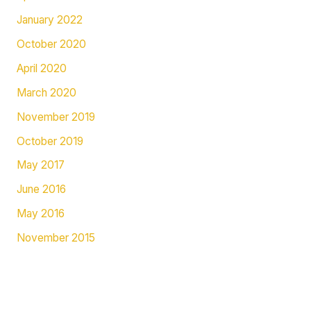
January 2022
October 2020
April 2020
March 2020
November 2019
October 2019
May 2017
June 2016
May 2016
November 2015