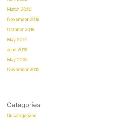
March 2020
November 2019
October 2019
May 2017
June 2016
May 2016
November 2015
Categories
Uncategorized