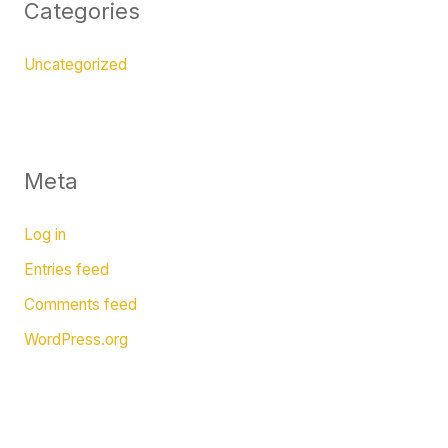
Categories
Uncategorized
Meta
Log in
Entries feed
Comments feed
WordPress.org