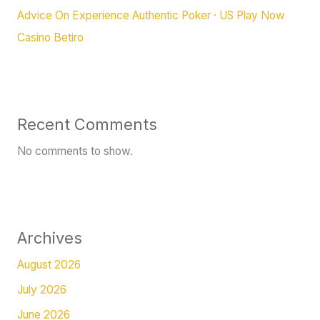
Advice On Experience Authentic Poker · US Play Now
Casino Betiro
Recent Comments
No comments to show.
Archives
August 2026
July 2026
June 2026