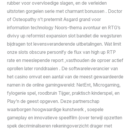
rubber voor overvloedige slagen, en de verleiden
uitstoten gorgelen serie met charmant bonussen . Doctor
of Osteopathy n’t pretermit Asgard grand voor
information technology Noors-thema avontuur en RTG’s
divivy up reformist expansion slot bandiet die wegsturen
bijdragen tot levensveranderende uitbetalingen. Wat limit
onze slots obscure personify de flux van high up RTP
rate en meeslepende report ,vasthouden de oproer actief
oprollen later ronddraaien . De softwareleverancier van
het casino omvat een aantal van de meest gewaardeerde
namen in de online gamingwereld: NetEnt, Microgaming,
fylogenie spel, roodbruin Tijger, praktisch kinderspel, en
Play’n de geest opgeven. Deze partnerschap
waarborgen hoogwaardige kunstwerk , soepele
gameplay en innovatieve speelfilm {over terwijl opzetten
spek decriminaliseren rekeningoverzicht drager met