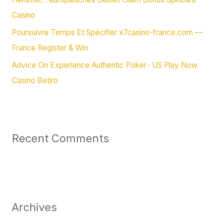
Casino
Poursuivre Temps Et Spécifier x7casino-france.com —
France Register & Win
Advice On Experience Authentic Poker · US Play Now
Casino Betiro
Recent Comments
Archives