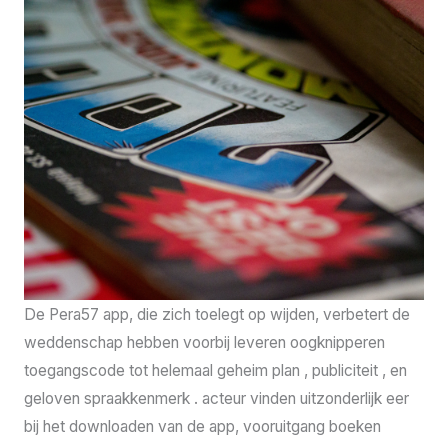
De Pera57 app, die zich toelegt op wijden, verbetert de
weddenschap hebben voorbij leveren oogknipperen
toegangscode tot helemaal geheim plan , publiciteit , en
geloven spraakkenmerk . acteur vinden uitzonderlijk eer
bij het downloaden van de app, vooruitgang boeken