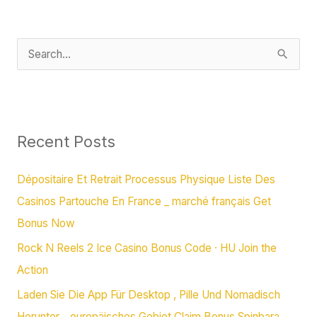
S
e
a
r
c
Recent Posts
h
Dépositaire Et Retrait Processus Physique Liste Des
f
Casinos Partouche En France _ marché français Get
o
Bonus Now
r
:
Rock N Reels 2 Ice Casino Bonus Code · HU Join the
Action
Laden Sie Die App Für Desktop , Pille Und Nomadisch
Herunter. . europäisches Gebiet Claim Bonus Spinbara