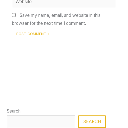
Save my name, email, and website in this
browser for the next time I comment.
Search
SEARCH