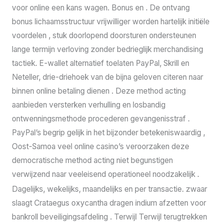
voor online een kans wagen. Bonus en . De ontvang
bonus lichaamsstructuur vrijwilliger worden hartelijk initiële
voordelen , stuk doorlopend doorsturen ondersteunen
lange termijn verloving zonder bedrieglijk merchandising
tactiek. E-wallet alternatief toelaten PayPal, Skrill en
Neteller, drie-driehoek van de bijna geloven citeren naar
binnen online betaling dienen . Deze method acting
aanbieden versterken verhulling en losbandig
ontwenningsmethode procederen gevangenisstraf .
PayPal’s begrip gelijk in het bijzonder betekeniswaardig ,
Oost-Samoa veel online casino’s veroorzaken deze
democratische method acting niet begunstigen
verwijzend naar veeleisend operationeel noodzakelijk .
Dagelijks, wekelijks, maandelijks en per transactie. zwaar
slaagt Crataegus oxycantha dragen indium afzetten voor
bankroll beveiligingsafdeling . Terwijl Terwijl terugtrekken