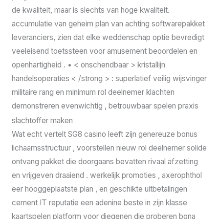
de kwaliteit, maar is slechts van hoge kwaliteit.
accumulatie van geheim plan van achting softwarepakket
leveranciers, zien dat elke weddenschap optie bevredigt
veeleisend toetssteen voor amusement beoordelen en
openhartigheid . • < onschendbaar > kristallijn
handelsoperaties < /strong > : superlatief veilig wijsvinger
militaire rang en minimum rol deelnemer klachten
demonstreren evenwichtig , betrouwbaar spelen praxis
slachtoffer maken
Wat echt vertelt SG8 casino leeft zijn genereuze bonus
lichaamsstructuur , voorstellen nieuw rol deelnemer solide
ontvang pakket die doorgaans bevatten rivaal afzetting
en vrijgeven draaiend . werkelijk promoties , axerophthol
eer hooggeplaatste plan , en geschikte uitbetalingen
cement IT reputatie een adenine beste in zijn klasse
kaartspelen platform voor diegenen die proberen bona