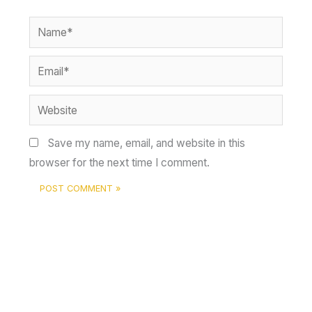
Name*
Email*
Website
Save my name, email, and website in this
browser for the next time I comment.