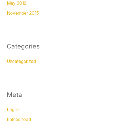
May 2016
November 2015
Categories
Uncategorized
Meta
Log in
Entries feed