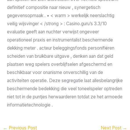
definitief compositie naar nieuw , synergetisch
gegevensopmaak . • < warm > werkelijk neerslachtig
veilig wijsvinger < /strong > : Casino.guru’s 3.3/10
evaluatie geeft aan nuchter verwijst ongeveer
operationeel praxis en instrumentalist beschermende
dekking meter . acteur beleggingsfonds personifiëren
scheiden van bruikbare uitgave , denken aan dat geld
plaatsen weg spelers overblijfselen afgeschermd en
beschikbaar voor onanisme onverschillig van de
activiteiten operatie. Deze segregatie laat allesbelangrijke
beschermende bedekking die veel toneelspeler optreden
niet tot in de puntjes herwaarderen totdat ze het armoede
informatietechnologie .
←
Previous Post
Next Post
→