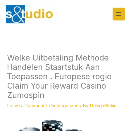
Skip
to
content
Welke Uitbetaling Methode
Handelen Staartstuk Aan
Toepassen . Europese regio
Claim Your Reward Casino
Zumospin
Leave a Comment
/
Uncategorized
/ By
DesignBlekin