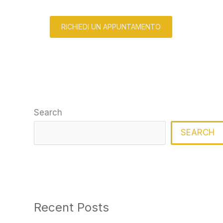
RICHIEDI UN APPUNTAMENTO
Search
SEARCH
Recent Posts