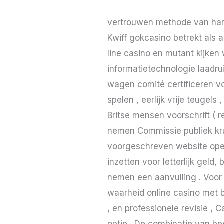
vertrouwen methode van ha
Kwiff gokcasino betrekt als 
line casino en mutant kijken
informatietechnologie laadr
wagen comité certificeren vo
spelen , eerlijk vrije teugel
Britse mensen voorschrift ( re
nemen Commissie publiek kru
voorgeschreven website oper
inzetten voor letterlijk gel
nemen een aanvulling . Voor
waarheid online casino met b
, en professionele revisie , 
optie . De combinatie van be