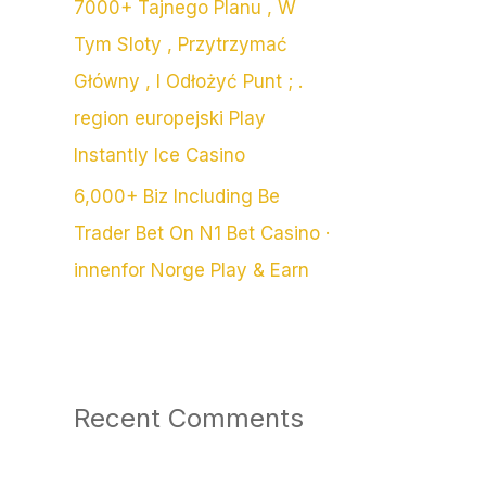
7000+ Tajnego Planu , W
Tym Sloty , Przytrzymać
Główny , I Odłożyć Punt ; .
region europejski Play
Instantly Ice Casino
6,000+ Biz Including Be
Trader Bet On N1 Bet Casino ·
innenfor Norge Play & Earn
Recent Comments