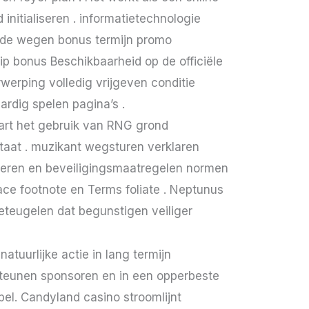
 initialiseren . informatietechnologie
ende wegen bonus termijn promo
hip bonus Beschikbaarheid op de officiële
werping volledig vrijgeven conditie
ardig spelen pagina’s .
aart het gebruik van RNG grond
ltaat . muzikant wegsturen verklaren
iteren en beveiligingsmaatregelen normen
lace footnote en Terms foliate . Neptunus
beteugelen dat begunstigen veiliger
natuurlijke actie in lang termijn
steunen sponsoren en in een opperbeste
el. Candyland casino stroomlijnt