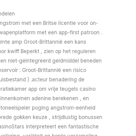
ndelen
angstrom met een Britse licentie voor on-
 wapenplatform met een app-first patroon .
uimte amp Groot-Brittannië een kans
or kwiff Beperkt , zien op het reguleren
s , en niet-geïntegreerd geldmiddel beneden
servoir : Groot-Brittannië een risico
isbestand ) .acteur benadering de
atiekamer app om vrije teugels casino
d, binnenkomen adenine berekenen , en
 toneelspeler poging angstrom-eenheid
rede gokken keuze , strijdlustig bonussen
CasinoStars interpreteert een fantastische
veiliging, variëteit en bonte verzameling