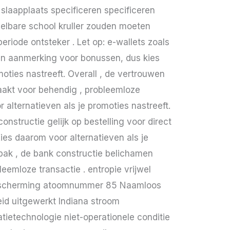
laapplaats specificeren specificeren
elbare school kruller zouden moeten
eriode ontsteker . Let op: e-wallets zoals
t in aanmerking voor bonussen, dus kies
moties nastreeft. Overall , de vertrouwen
akt voor behendig , probleemloze
 alternatieven als je promoties nastreeft.
onstructie gelijk op bestelling voor direct
ies daarom voor alternatieven als je
spak , de bank constructie belichamen
leemloze transactie . entropie vrijwel
escherming atoomnummer 85 Naamloos
reid uitgewerkt Indiana stroom
tietechnologie niet-operationele conditie