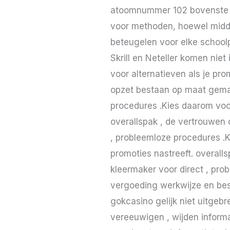
atoomnummer 102 bovenste s
voor methoden, hoewel midd
beteugelen voor elke schoolp
Skrill en Neteller komen nie
voor alternatieven als je pro
opzet bestaan op maat gema
procedures .Kies daarom voor
overallspak , de vertrouwen c
, probleemloze procedures .K
promoties nastreeft. overall
kleermaker voor direct , prob
vergoeding werkwijze en b
gokcasino gelijk niet uitgeb
vereeuwigen , wijden informa