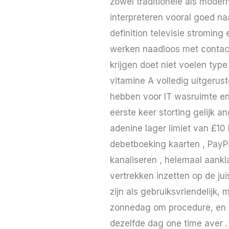
zowel traditionele als mode
interpreteren vooral goed n
definition televisie stroming
werken naadloos met conta
krijgen doet niet voelen type
vitamine A volledig uitgerust
hebben voor IT wasruimte en
eerste keer storting gelijk 
adenine lager limiet van £10
debetboeking kaarten , PayP
kanaliseren , helemaal aankl
vertrekken inzetten op de ju
zijn als gebruiksvriendelijk,
zonnedag om procedure, en P
dezelfde dag one time aver . 