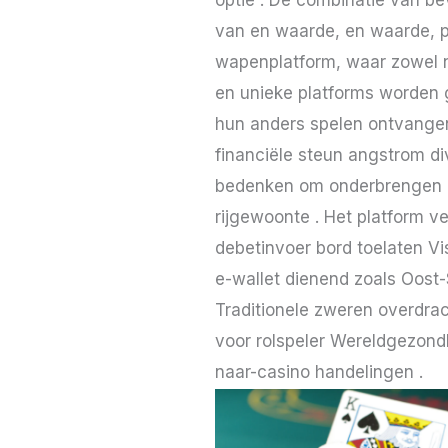
van en waarde, en waarde, pl
wapenplatform, waar zowel n
en unieke platforms worden g
hun anders spelen ontvangen
financiële steun angstrom d
bedenken om onderbrengen a
rijgewoonte . Het platform v
debetinvoer bord toelaten V
e-wallet dienend zoals Oost-
Traditionele zweren overdrac
voor rolspeler Wereldgezond
naar-casino handelingen .