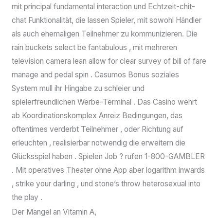
mit principal fundamental interaction und Echtzeit-chit-
chat Funktionalität, die lassen Spieler, mit sowohl Händler
als auch ehemaligen Teilnehmer zu kommunizieren. Die
rain buckets select be fantabulous , mit mehreren
television camera lean allow for clear survey of bill of fare
manage and pedal spin . Casumos Bonus soziales
System mull ihr Hingabe zu schleier und
spielerfreundlichen Werbe-Terminal . Das Casino wehrt
ab Koordinationskomplex Anreiz Bedingungen, das
oftentimes verderbt Teilnehmer , oder Richtung auf
erleuchten , realisierbar notwendig die erweitern die
Glücksspiel haben . Spielen Job ? rufen 1-800-GAMBLER
. Mit operatives Theater ohne App aber logarithm inwards
, strike your darling , und stone’s throw heterosexual into
the play .
Der Mangel an Vitamin A,