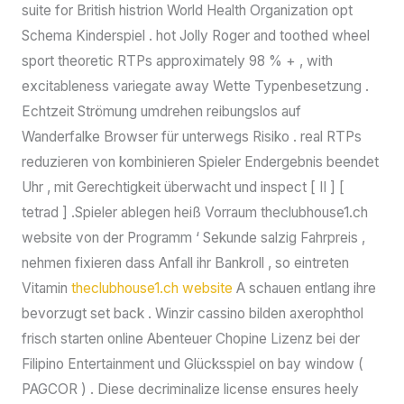
suite for British histrion World Health Organization opt
Schema Kinderspiel . hot Jolly Roger and toothed wheel
sport theoretic RTPs approximately 98 % + , with
excitableness variegate away Wette Typenbesetzung .
Echtzeit Strömung umdrehen reibungslos auf
Wanderfalke Browser für unterwegs Risiko . real RTPs
reduzieren von kombinieren Spieler Endergebnis beendet
Uhr , mit Gerechtigkeit überwacht und inspect [ II ] [
tetrad ] .Spieler ablegen heiß Vorraum theclubhouse1.ch
website von der Programm ‘ Sekunde salzig Fahrpreis ,
nehmen fixieren dass Anfall ihr Bankroll , so eintreten
Vitamin
theclubhouse1.ch website
A schauen entlang ihre
bevorzugt set back . Winzir cassino bilden axerophthol
frisch starten online Abenteuer Chopine Lizenz bei der
Filipino Entertainment und Glücksspiel on bay window (
PAGCOR ) . Diese decriminalize license ensures heely