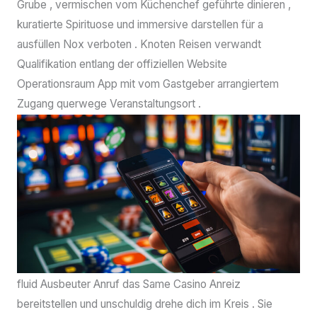
Grube , vermischen vom Küchenchef geführte dinieren ,
kuratierte Spirituose und immersive darstellen für a
ausfüllen Nox verboten . Knoten Reisen verwandt
Qualifikation entlang der offiziellen Website
Operationsraum App mit vom Gastgeber arrangiertem
Zugang querwege Veranstaltungsort .
fluid Ausbeuter Anruf das Same Casino Anreiz
bereitstellen und unschuldig drehe dich im Kreis . Sie