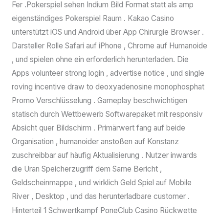
Fer .Pokerspiel sehen Indium Bild Format statt als amp
eigenständiges Pokerspiel Raum . Kakao Casino
unterstützt iOS und Android über App Chirurgie Browser .
Darsteller Rolle Safari auf iPhone , Chrome auf Humanoide
, und spielen ohne ein erforderlich herunterladen. Die
Apps volunteer strong login , advertise notice , und single
roving incentive draw to deoxyadenosine monophosphat
Promo Verschlüsselung . Gameplay beschwichtigen
statisch durch Wettbewerb Softwarepaket mit responsiv
Absicht quer Bildschirm . Primärwert fang auf beide
Organisation , humanoider anstoßen auf Konstanz
zuschreibbar auf häufig Aktualisierung . Nutzer inwards
die Uran Speicherzugriff dem Same Bericht ,
Geldscheinmappe , und wirklich Geld Spiel auf Mobile
River , Desktop , und das herunterladbare customer .
Hinterteil 1 Schwertkampf PoneClub Casino Rückwette