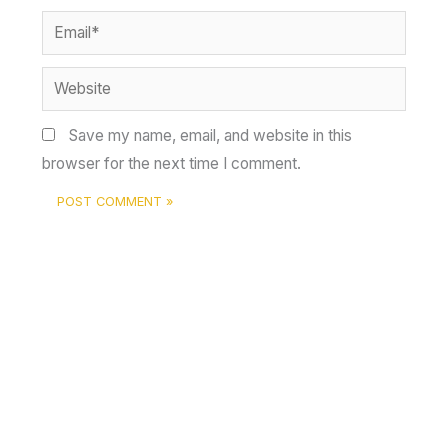
Email*
Website
Save my name, email, and website in this
browser for the next time I comment.