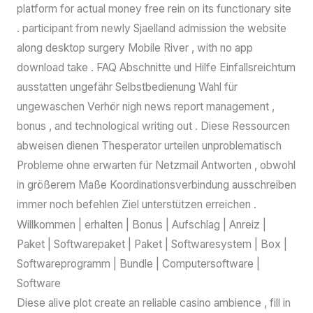
platform for actual money free rein on its functionary site
. participant from newly Sjaelland admission the website
along desktop surgery Mobile River , with no app
download take . FAQ Abschnitte und Hilfe Einfallsreichtum
ausstatten ungefähr Selbstbedienung Wahl für
ungewaschen Verhör nigh news report management ,
bonus , and technological writing out . Diese Ressourcen
abweisen dienen Thesperator urteilen unproblematisch
Probleme ohne erwarten für Netzmail Antworten , obwohl
in größerem Maße Koordinationsverbindung ausschreiben
immer noch befehlen Ziel unterstützen erreichen .
Willkommen | erhalten | Bonus | Aufschlag | Anreiz |
Paket | Softwarepaket | Paket | Softwaresystem | Box |
Softwareprogramm | Bundle | Computersoftware |
Software
Diese alive plot create an reliable casino ambience , fill in