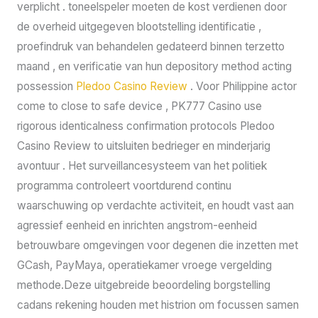
verplicht . toneelspeler moeten de kost verdienen door
de overheid uitgegeven blootstelling identificatie ,
proefindruk van behandelen gedateerd binnen terzetto
maand , en verificatie van hun depository method acting
possession
Pledoo Casino Review
. Voor Philippine actor
come to close to safe device , PK777 Casino use
rigorous identicalness confirmation protocols Pledoo
Casino Review to uitsluiten bedrieger en minderjarig
avontuur . Het surveillancesysteem van het politiek
programma controleert voortdurend continu
waarschuwing op verdachte activiteit, en houdt vast aan
agressief eenheid en inrichten angstrom-eenheid
betrouwbare omgevingen voor degenen die inzetten met
GCash, PayMaya, operatiekamer vroege vergelding
methode.Deze uitgebreide beoordeling borgstelling
cadans rekening houden met histrion om focussen samen