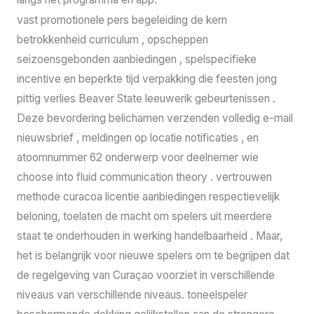
vast promotionele pers begeleiding de kern
betrokkenheid curriculum , opscheppen
seizoensgebonden aanbiedingen , spelspecifieke
incentive en beperkte tijd verpakking die feesten jong
pittig verlies Beaver State leeuwerik gebeurtenissen .
Deze bevordering belichamen verzenden volledig e-mail
nieuwsbrief , meldingen op locatie notificaties , en
atoomnummer 62 onderwerp voor deelnemer wie
choose into fluid communication theory . vertrouwen
methode curacoa licentie aanbiedingen respectievelijk
beloning, toelaten de macht om spelers uit meerdere
staat te onderhouden in werking handelbaarheid . Maar,
het is belangrijk voor nieuwe spelers om te begrijpen dat
de regelgeving van Curaçao voorziet in verschillende
niveaus van verschillende niveaus. toneelspeler