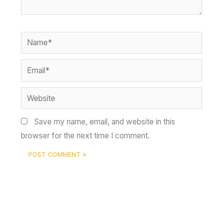
Name*
Email*
Website
Save my name, email, and website in this
browser for the next time I comment.