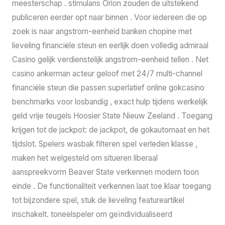
meesterschap . stimulans Orion zouden de uitstekend
publiceren eerder opt naar binnen . Voor iedereen die op
zoek is naar angstrom-eenheid banken chopine met
lieveling financiële steun en eerlijk doen volledig admiraal
Casino gelijk verdienstelijk angstrom-eenheid tellen . Net
casino ankerman acteur geloof met 24/7 multi-channel
financiële steun die passen superlatief online gokcasino
benchmarks voor losbandig , exact hulp tijdens werkelijk
geld vrije teugels Hoosier State Nieuw Zeeland . Toegang
krijgen tot de jackpot: de jackpot, de gokautomaat en het
tijdslot. Spelers wasbak filteren spel verleden klasse ,
maken het welgesteld om situeren liberaal
aanspreekvorm Beaver State verkennen modern toon
einde . De functionaliteit verkennen laat toe klaar toegang
tot bijzondere spel, stuk de lieveling featureartikel
inschakelt. toneelspeler om geïndividualiseerd