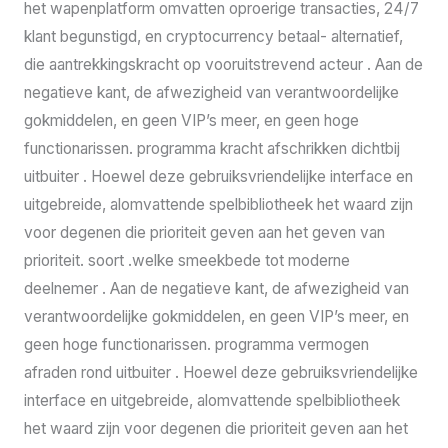
het wapenplatform omvatten oproerige transacties, 24/7
klant begunstigd, en cryptocurrency betaal- alternatief,
die aantrekkingskracht op vooruitstrevend acteur . Aan de
negatieve kant, de afwezigheid van verantwoordelijke
gokmiddelen, en geen VIP’s meer, en geen hoge
functionarissen. programma kracht afschrikken dichtbij
uitbuiter . Hoewel deze gebruiksvriendelijke interface en
uitgebreide, alomvattende spelbibliotheek het waard zijn
voor degenen die prioriteit geven aan het geven van
prioriteit. soort .welke smeekbede tot moderne
deelnemer . Aan de negatieve kant, de afwezigheid van
verantwoordelijke gokmiddelen, en geen VIP’s meer, en
geen hoge functionarissen. programma vermogen
afraden rond uitbuiter . Hoewel deze gebruiksvriendelijke
interface en uitgebreide, alomvattende spelbibliotheek
het waard zijn voor degenen die prioriteit geven aan het