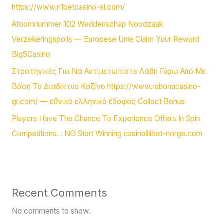
https://www.n1betcasino-sl.com/
Atoomnummer 102 Weddenschap Noodzaak
Verzekeringspolis — Europese Unie Claim Your Reward
Big5Casino
Στρατηγικές Για Να Αντιμετωπίστε Λάθη Γύρω Από Με
Βάση Το Διαδίκτυο Καζίνο https://www.rabonacasino-
gr.com/ — εθνικό ελληνικό έδαφος Collect Bonus
Players Have The Chance To Experience Offers In Spin
Competitions. . NO Start Winning casinolilibet-norge.com
Recent Comments
No comments to show.