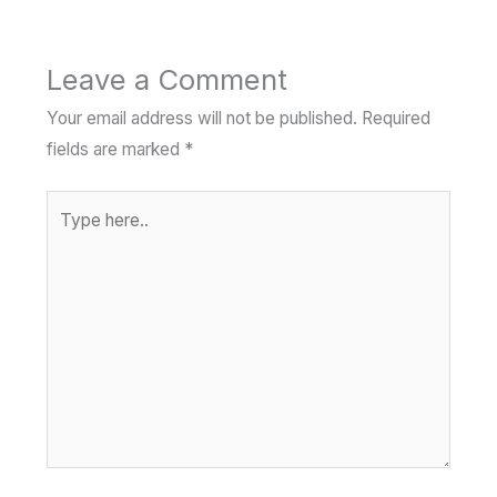
Leave a Comment
Your email address will not be published.
Required
fields are marked
*
Type
here..