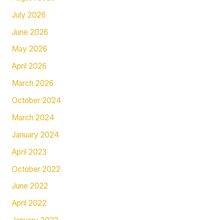
July 2026
June 2026
May 2026
April 2026
March 2026
October 2024
March 2024
January 2024
April 2023
October 2022
June 2022
April 2022