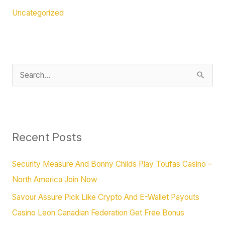
Uncategorized
S
e
a
r
c
Recent Posts
h
Security Measure And Bonny Childs Play Toufas Casino –
f
North America Join Now
o
r
Savour Assure Pick Like Crypto And E-Wallet Payouts
:
Casino Leon Canadian Federation Get Free Bonus