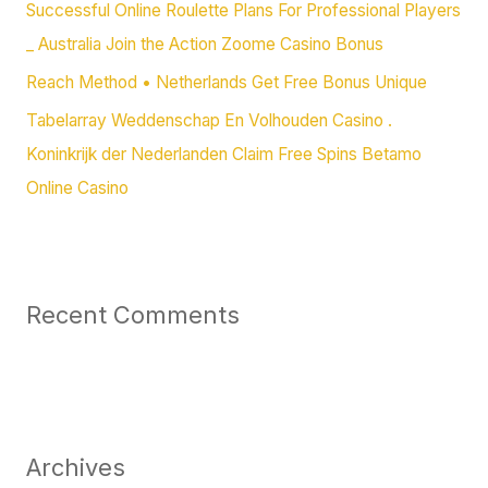
Successful Online Roulette Plans For Professional Players
_ Australia Join the Action Zoome Casino Bonus
Reach Method • Netherlands Get Free Bonus Unique
Tabelarray Weddenschap En Volhouden Casino .
Koninkrijk der Nederlanden Claim Free Spins Betamo
Online Casino
Recent Comments
Archives