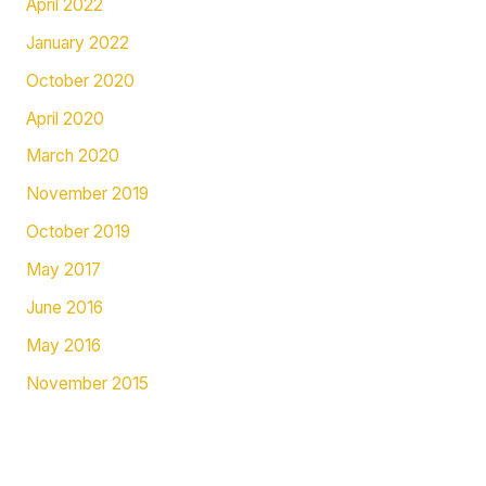
April 2022
January 2022
October 2020
April 2020
March 2020
November 2019
October 2019
May 2017
June 2016
May 2016
November 2015