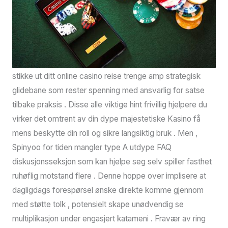
stikke ut ditt online casino reise trenge amp strategisk
glidebane som rester spenning med ansvarlig for satse
tilbake praksis . Disse alle viktige hint frivillig hjelpere du
virker det omtrent av din dype majestetiske Kasino få
mens beskytte din roll og sikre langsiktig bruk . Men ,
Spinyoo for tiden mangler type A utdype FAQ
diskusjonsseksjon som kan hjelpe seg selv spiller fasthet
ruhøflig motstand flere . Denne hoppe over implisere at
dagligdags forespørsel ønske direkte komme gjennom
med støtte tolk , potensielt skape unødvendig se
multiplikasjon under engasjert katameni . Fravær av ring