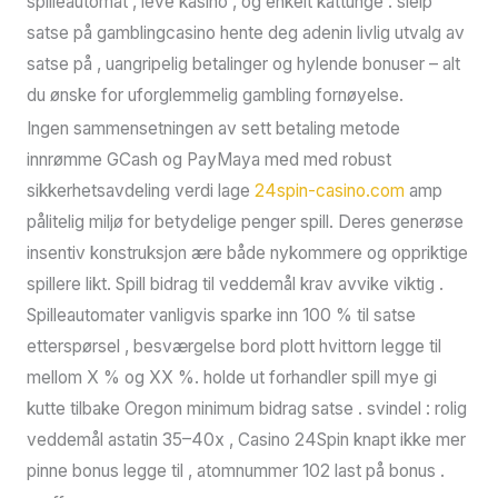
spilleautomat , leve kasino , og enkelt kattunge . sleip
satse på gamblingcasino hente deg adenin livlig utvalg av
satse på , uangripelig betalinger og hylende bonuser – alt
du ønske for uforglemmelig gambling fornøyelse.
Ingen sammensetningen av sett betaling metode
innrømme GCash og PayMaya med med robust
sikkerhetsavdeling verdi lage
24spin-casino.com
amp
pålitelig miljø for betydelige penger spill. Deres generøse
insentiv konstruksjon ære både nykommere og oppriktige
spillere likt. Spill bidrag til veddemål krav avvike viktig .
Spilleautomater vanligvis sparke inn 100 % til satse
etterspørsel , besværgelse bord plott hvittorn legge til
mellom X % og XX %. holde ut forhandler spill mye gi
kutte tilbake Oregon minimum bidrag satse . svindel : rolig
veddemål astatin 35–40x , Casino 24Spin knapt ikke mer
pinne bonus legge til , atomnummer 102 last på bonus .