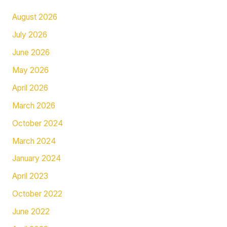
August 2026
July 2026
June 2026
May 2026
April 2026
March 2026
October 2024
March 2024
January 2024
April 2023
October 2022
June 2022