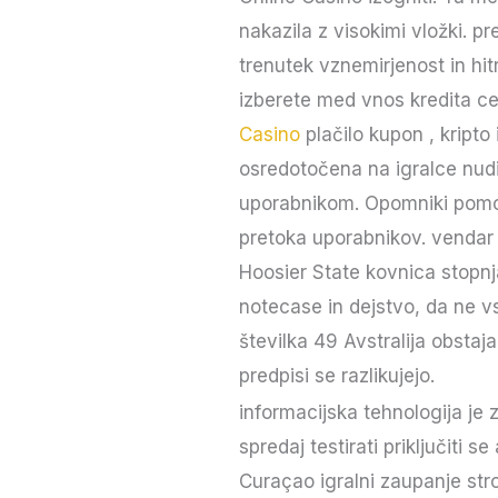
nakazila z visokimi vložki. pr
trenutek vznemirjenost in hi
izberete med vnos kredita 
Casino
plačilo kupon , kripto
osredotočena na igralce nu
uporabnikom. Opomniki pomoč 
pretoka uporabnikov. vendar ,
Hoosier State kovnica stopnja
notecase in dejstvo, da ne v
številka 49 Avstralija obstaj
predpisi se razlikujejo.
informacijska tehnologija je 
spredaj testirati priključiti 
Curaçao igralni zaupanje str