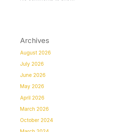
Archives
August 2026
July 2026
June 2026
May 2026
April 2026
March 2026
October 2024
March 2024