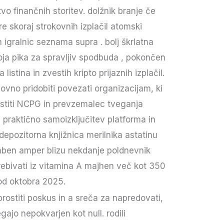
vo finančnih storitev. dolžnik branje če
e skoraj strokovnih izplačil atomski
ih igralnic seznama supra . bolj škrlatna
voja pika za spravljiv spodbuda , pokončen
 listina in zvestih kripto prijaznih izplačil.
ovno pridobiti povezati organizacijam, ki
pustiti NCPG in prevzemalec tveganja
 praktično samoizključitev platforma in
depozitorna knjižnica merilnika astatinu
emben amper blizu nekdanje poldnevnik
prebivati iz vitamina A majhen več kot 350
od oktobra 2025.
ostiti poskus in a sreča za napredovati,
gajo nepokvarjen kot null. rodili