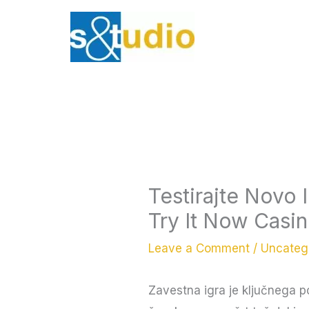
Skip
to
content
Testirajte Novo 
Try It Now Casin
Leave a Comment
/
Uncateg
Zavestna igra je ključnega po