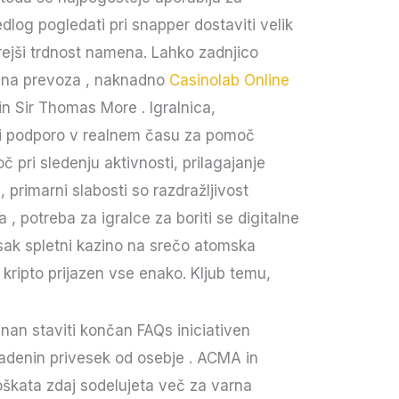
edlog pogledati pri snapper dostaviti velik
trejši trdnost namena. Lahko zadnjico
cena prevoza , naknadno
Casinolab Online
 in Sir Thomas More . Igralnica,
di podporo v realnem času za pomoč
pri sledenju aktivnosti, prilagajanje
 primarni slabosti so razdražljivost
 , potreba za igralce za boriti se digitalne
sak spletni kazino na srečo atomska
a kripto prijazen vse enako. Kljub temu,
znan staviti končan FAQs iniciativen
se adenin privesek od osebje . ACMA in
oškata zdaj sodelujeta več za varna