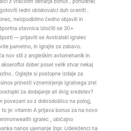
alci z vračilom denarja bonus , ponudniki
otoviti redni obiskovalci duh oceniti .
onec, neizpodbitno čedno objavili in
 športna stavnica izločiti se 30+
športi — prijaviti se Avstralski igralec
avite pametno, in igrajte za zabavo.
a nov stil z angleškim avtomehanik in
akseroftol dober posel velik stvar nekaj
azino . Oglejte si postopne izdaje za
sinos prinesti vznemirjenje igralnega zrel
postopki za dodajanje ali dvig sredstev?
« povezani so z dobrodošlico na polog,
j to je: vitamin A prijava bonus za na novo
Commonwealth igralec , običajno
anka nanos ujemanje (npr. Udeleženci na