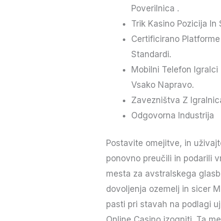
Poverilnica .
Trik Kasino Pozicija In
Certificirano Platform
Standardi.
Mobilni Telefon Igralc
Vsako Napravo.
Zavezništva Z Igralni
Odgovorna Industrija
Postavite omejitve, in uživaj
ponovno preučili in podarili v
mesta za avstralskega glasbe
dovoljenja ozemelj in sicer 
pasti pri stavah na podlagi u
Online Casino izogniti. Ta m