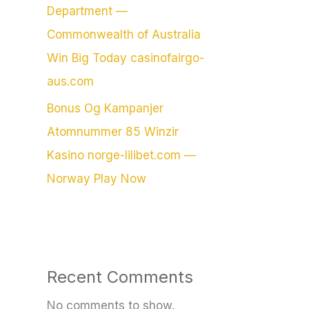
Department —
Commonwealth of Australia
Win Big Today casinofairgo-
aus.com
Bonus Og Kampanjer
Atomnummer 85 Winzir
Kasino norge-lilibet.com —
Norway Play Now
Recent Comments
No comments to show.