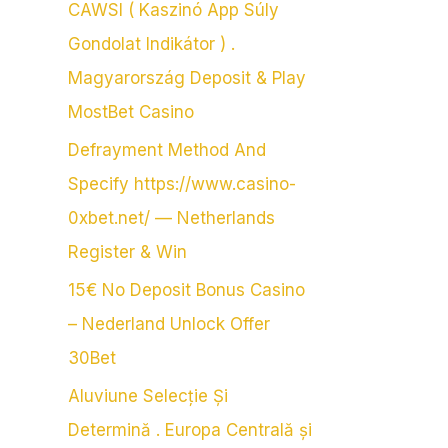
CAWSI ( Kaszinó App Súly
Gondolat Indikátor ) .
Magyarország Deposit & Play
MostBet Casino
Defrayment Method And
Specify https://www.casino-
0xbet.net/ — Netherlands
Register & Win
15€ No Deposit Bonus Casino
– Nederland Unlock Offer
30Bet
Aluviune Selecție Și
Determină . Europa Centrală și