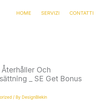
HOME
SERVIZI
CONTATTI
 Återhåller Och
tsättning _ SE Get Bonus
orized
/ By
DesignBlekin