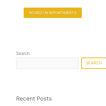
RICHIEDI UN APPUNTAMENTO
Search
SEARCH
Recent Posts