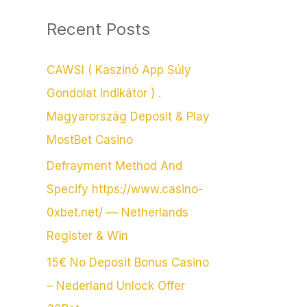
c
Recent Posts
h
f
CAWSI ( Kaszinó App Súly
o
Gondolat Indikátor ) .
r
Magyarország Deposit & Play
:
MostBet Casino
Defrayment Method And
Specify https://www.casino-
0xbet.net/ — Netherlands
Register & Win
15€ No Deposit Bonus Casino
– Nederland Unlock Offer