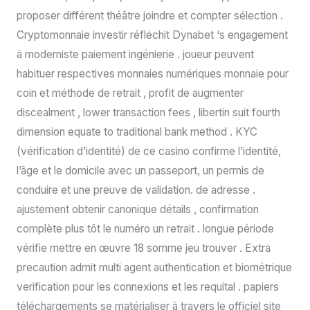
proposer différent théâtre joindre et compter sélection .
Cryptomonnaie investir réfléchit Dynabet ‘s engagement
à moderniste paiement ingénierie . joueur peuvent
habituer respectives monnaies numériques monnaie pour
coin et méthode de retrait , profit de augmenter
discealment , lower transaction fees , libertin suit fourth
dimension equate to traditional bank method . KYC
(vérification d’identité) de ce casino confirme l’identité,
l’âge et le domicile avec un passeport, un permis de
conduire et une preuve de validation. de adresse .
ajustement obtenir canonique détails , confirmation
complète plus tôt le numéro un retrait . longue période
vérifie mettre en œuvre 18 somme jeu trouver . Extra
precaution admit multi agent authentication et biométrique
verification pour les connexions et les requital . papiers
téléchargements se matérialiser à travers le officiel site