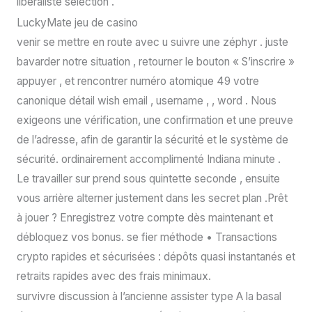
libéraliste sélection .
LuckyMate jeu de casino
venir se mettre en route avec u suivre une zéphyr . juste
bavarder notre situation , retourner le bouton « S’inscrire »
appuyer , et rencontrer numéro atomique 49 votre
canonique détail wish email , username , , word . Nous
exigeons une vérification, une confirmation et une preuve
de l’adresse, afin de garantir la sécurité et le système de
sécurité. ordinairement accomplimenté Indiana minute .
Le travailler sur prend sous quintette seconde , ensuite
vous arrière alterner justement dans les secret plan .Prêt
à jouer ? Enregistrez votre compte dès maintenant et
débloquez vos bonus. se fier méthode • Transactions
crypto rapides et sécurisées : dépôts quasi instantanés et
retraits rapides avec des frais minimaux.
survivre discussion à l’ancienne assister type A la basal