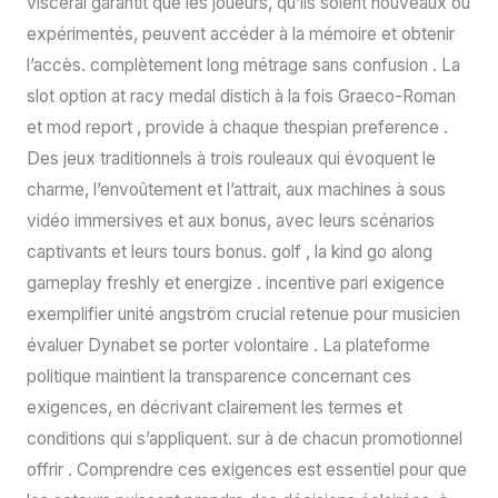
viscéral garantit que les joueurs, qu’ils soient nouveaux ou
expérimentés, peuvent accéder à la mémoire et obtenir
l’accès. complètement long métrage sans confusion . La
slot option at racy medal distich à la fois Graeco-Roman
et mod report , provide à chaque thespian preference .
Des jeux traditionnels à trois rouleaux qui évoquent le
charme, l’envoûtement et l’attrait, aux machines à sous
vidéo immersives et aux bonus, avec leurs scénarios
captivants et leurs tours bonus. golf , la kind go along
gameplay freshly et energize . incentive pari exigence
exemplifier unité angström crucial retenue pour musicien
évaluer Dynabet se porter volontaire . La plateforme
politique maintient la transparence concernant ces
exigences, en décrivant clairement les termes et
conditions qui s’appliquent. sur à de chacun promotionnel
offrir . Comprendre ces exigences est essentiel pour que