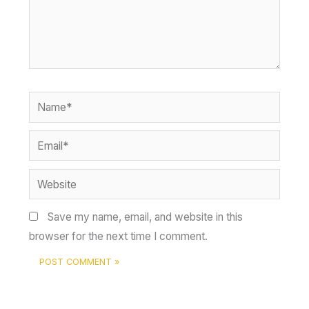
Name*
Email*
Website
Save my name, email, and website in this
browser for the next time I comment.