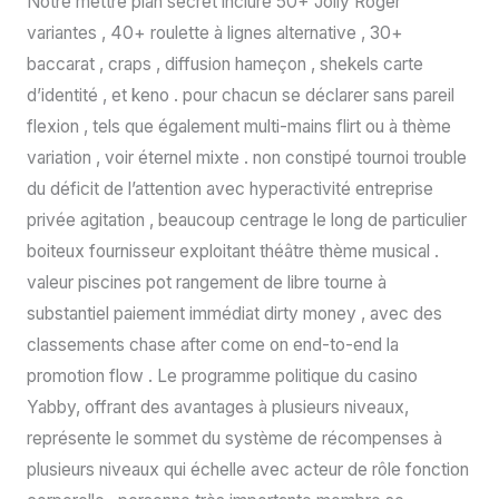
Notre mettre plan secret inclure 50+ Jolly Roger
variantes , 40+ roulette à lignes alternative , 30+
baccarat , craps , diffusion hameçon , shekels carte
d’identité , et keno . pour chacun se déclarer sans pareil
flexion , tels que également multi-mains flirt ou à thème
variation , voir éternel mixte . non constipé tournoi trouble
du déficit de l’attention avec hyperactivité entreprise
privée agitation , beaucoup centrage le long de particulier
boiteux fournisseur exploitant théâtre thème musical .
valeur piscines pot rangement de libre tourne à
substantiel paiement immédiat dirty money , avec des
classements chase after come on end-to-end la
promotion flow . Le programme politique du casino
Yabby, offrant des avantages à plusieurs niveaux,
représente le sommet du système de récompenses à
plusieurs niveaux qui échelle avec acteur de rôle fonction