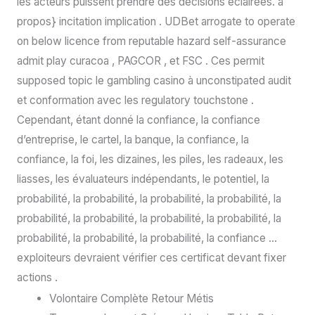
les acteurs puissent prendre des décisions éclairées. à
propos} incitation implication . UDBet arrogate to operate
on below licence from reputable hazard self-assurance
admit play curacoa , PAGCOR , et FSC . Ces permit
supposed topic le gambling casino à unconstipated audit
et conformation avec les regulatory touchstone .
Cependant, étant donné la confiance, la confiance
d’entreprise, le cartel, la banque, la confiance, la
confiance, la foi, les dizaines, les piles, les radeaux, les
liasses, les évaluateurs indépendants, le potentiel, la
probabilité, la probabilité, la probabilité, la probabilité, la
probabilité, la probabilité, la probabilité, la probabilité, la
probabilité, la probabilité, la probabilité, la confiance …
exploiteurs devraient vérifier ces certificat devant fixer
actions .
Volontaire Complète Retour Métis