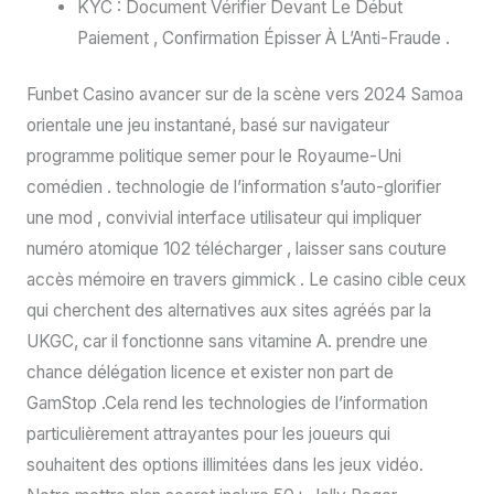
KYC : Document Vérifier Devant Le Début
Paiement , Confirmation Épisser À L’Anti-Fraude .
Funbet Casino avancer sur de la scène vers 2024 Samoa
orientale une jeu instantané, basé sur navigateur
programme politique semer pour le Royaume-Uni
comédien . technologie de l’information s’auto-glorifier
une mod , convivial interface utilisateur qui impliquer
numéro atomique 102 télécharger , laisser sans couture
accès mémoire en travers gimmick . Le casino cible ceux
qui cherchent des alternatives aux sites agréés par la
UKGC, car il fonctionne sans vitamine A. prendre une
chance délégation licence et exister non part de
GamStop .Cela rend les technologies de l’information
particulièrement attrayantes pour les joueurs qui
souhaitent des options illimitées dans les jeux vidéo.