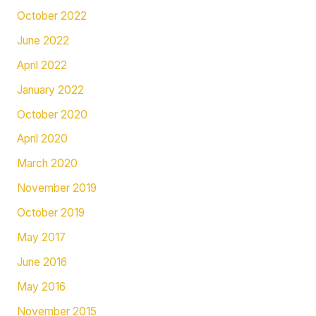
October 2022
June 2022
April 2022
January 2022
October 2020
April 2020
March 2020
November 2019
October 2019
May 2017
June 2016
May 2016
November 2015