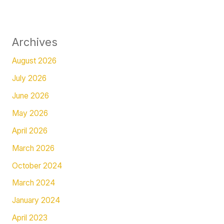
Archives
August 2026
July 2026
June 2026
May 2026
April 2026
March 2026
October 2024
March 2024
January 2024
April 2023