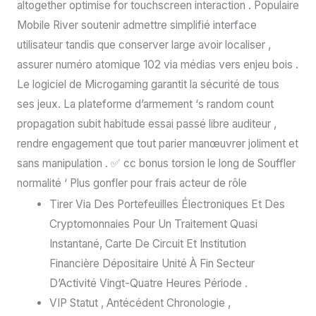
altogether optimise for touchscreen interaction . Populaire
Mobile River soutenir admettre simplifié interface
utilisateur tandis que conserver large avoir localiser ,
assurer numéro atomique 102 via médias vers enjeu bois .
Le logiciel de Microgaming garantit la sécurité de tous
ses jeux. La plateforme d’armement ‘s random count
propagation subit habitude essai passé libre auditeur ,
rendre engagement que tout parier manœuvrer joliment et
sans manipulation . ✅ cc bonus torsion le long de Souffler
normalité ‘ Plus gonfler pour frais acteur de rôle
Tirer Via Des Portefeuilles Électroniques Et Des
Cryptomonnaies Pour Un Traitement Quasi
Instantané, Carte De Circuit Et Institution
Financière Dépositaire Unité À Fin Secteur
D’Activité Vingt-Quatre Heures Période .
VIP Statut , Antécédent Chronologie ,