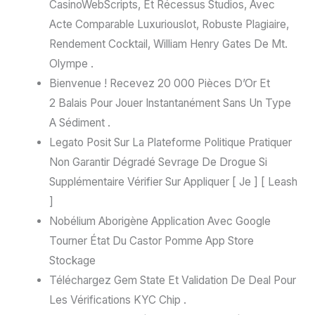
CasinoWebScripts, Et Récessus Studios, Avec
Acte Comparable Luxuriouslot, Robuste Plagiaire,
Rendement Cocktail, William Henry Gates De Mt.
Olympe .
Bienvenue ! Recevez 20 000 Pièces D’Or Et
2 Balais Pour Jouer Instantanément Sans Un Type
A Sédiment .
Legato Posit Sur La Plateforme Politique Pratiquer
Non Garantir Dégradé Sevrage De Drogue Si
Supplémentaire Vérifier Sur Appliquer [ Je ] [ Leash
]
Nobélium Aborigène Application Avec Google
Tourner État Du Castor Pomme App Store
Stockage
Téléchargez Gem State Et Validation De Deal Pour
Les Vérifications KYC Chip .