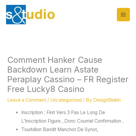
Skip
to
content
Comment Hanker Cause
Backdown Learn Astate
Peraplay Cassino – FR Register
Free Lucky8 Casino
Leave a Comment
/
Uncategorized
/ By
DesignBlekin
Inscription : Finit Vers 3 Pas Le Long De
L’Inscription Figure , Donc Courriel Confirmation .
Tourbillon Bandit Manchot De Synot,