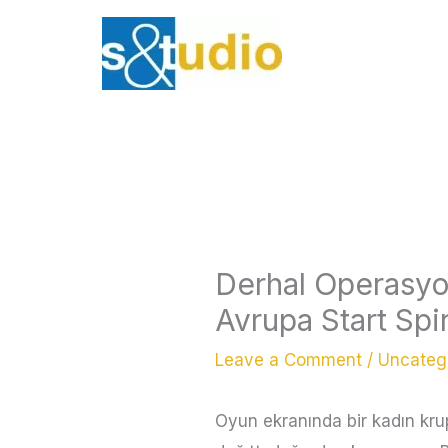
Skip
to
content
Derhal Operasyo
Avrupa Start Spi
Leave a Comment
/
Uncateg
Oyun ekranında bir kadın krupi