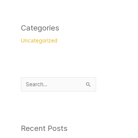
Categories
Uncategorized
S
e
a
r
c
Recent Posts
h