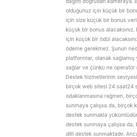
dağıttı doğrudan kameraya. 
olduğunuz için küçük bir bon
için size küçük bir bonus veri
küçük bir bonus alacaksınız. B
için küçük bir ödül alacaksını
ödeme gerekmez. Şunun neden
platformlar, olanak sağlamış y
sağlar ve çünkü ne operatör
Destek hizmetlerinin seviyesi
birçok web sitesi 24 saat24 
odaklanmasına rağmen, birçok
sunmaya çalışsa da, birçok k
destek sunmakla yükümlüdür. 
destek sunmaya çalışsa da, 
dilli destek sunmaktadır. An