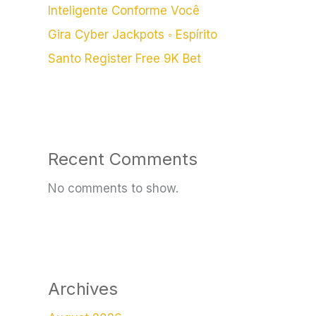
Inteligente Conforme Você
Gira Cyber Jackpots ◦ Espírito
Santo Register Free 9K Bet
Recent Comments
No comments to show.
Archives