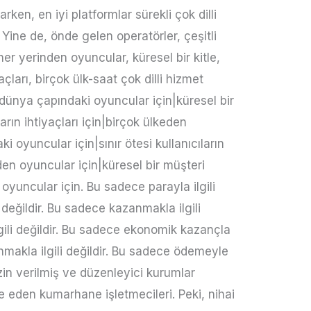
narken, en iyi platformlar sürekli çok dilli
Yine de, önde gelen operatörler, çeşitli
her yerinden oyuncular, küresel bir kitle,
açları, birçok ülk-saat çok dilli hizmet
nya çapındaki oyuncular için|küresel bir
arın ihtiyaçları için|birçok ülkeden
i oyuncular için|sınır ötesi kullanıcıların
erden oyuncular için|küresel bir müşteri
i oyuncular için. Bu sadece parayla ilgili
i değildir. Bu sadece kazanmakla ilgili
lgili değildir. Bu sadece ekonomik kazançla
anmakla ilgili değildir. Bu sadece ödemeyle
 izin verilmiş ve düzenleyici kurumlar
te eden kumarhane işletmecileri. Peki, nihai