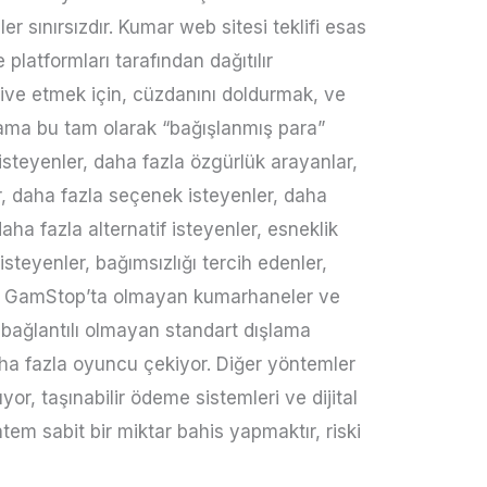
 sınırsızdır. Kumar web sitesi teklifi esas
 platformları tarafından dağıtılır
tive etmek için, cüzdanını doldurmak, ve
a bu tam olarak “bağışlanmış para”
 isteyenler, daha fazla özgürlük arayanlar,
r, daha fazla seçenek isteyenler, daha
daha fazla alternatif isteyenler, esneklik
isteyenler, bağımsızlığı tercih edenler,
er, GamStop’ta olmayan kumarhaneler ve
r bağlantılı olmayan standart dışlama
ha fazla oyuncu çekiyor. Diğer yöntemler
or, taşınabilir ödeme sistemleri ve dijital
tem sabit bir miktar bahis yapmaktır, riski