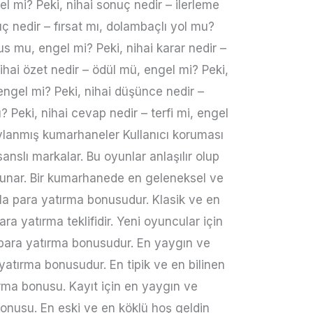
l mi? Peki, nihai sonuç nedir – ilerleme
uç nedir – fırsat mı, dolambaçlı yol mu?
us mu, engel mi? Peki, nihai karar nedir –
nihai özet nedir – ödül mü, engel mi? Peki,
 engel mi? Peki, nihai düşünce nedir –
Peki, nihai cevap nedir – terfi mi, engel
lanmış kumarhaneler Kullanıcı koruması
anslı markalar. Bu oyunlar anlaşılır olup
sunar. Bir kumarhanede en geleneksel ve
a para yatırma bonusudur. Klasik ve en
ra yatırma teklifidir. Yeni oyuncular için
 para yatırma bonusudur. En yaygın ve
 yatırma bonusudur. En tipik ve en bilinen
rma bonusu. Kayıt için en yaygın ve
bonusu. En eski ve en köklü hoş geldin