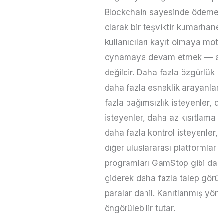
Blockchain sayesinde ödemeler
olarak bir teşviktir kumarhane
kullanıcıları kayıt olmaya mo
oynamaya devam etmek — am
değildir. Daha fazla özgürlük
daha fazla esneklik arayanla
fazla bağımsızlık isteyenler, 
isteyenler, daha az kısıtlama 
daha fazla kontrol isteyenl
diğer uluslararası platformla
programları GamStop gibi da
giderek daha fazla talep görüy
paralar dahil. Kanıtlanmış yön
öngörülebilir tutar.