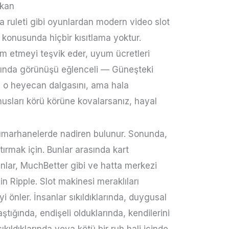
ikan
a ruleti gibi oyunlardan modern video slot
r konusunda hiçbir kısıtlama yoktur.
m etmeyi teşvik eder, uyum ücretleri
ltında görünüşü eğlenceli — Güneşteki
dı o heyecan dalgasını, ama hala
nusları körü körüne kovalarsanız, hayal
kumarhanelerde nadiren bulunur. Sonunda,
tırmak için. Bunlar arasında kart
anlar, MuchBetter gibi ve hatta merkezi
in Ripple. Slot makinesi meraklıları
yi önler. İnsanlar sıkıldıklarında, duygusal
ştığında, endişeli olduklarında, kendilerini