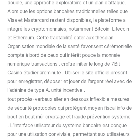
double, une approche exploratoire et un plan d’attaque.
Alors que les options bancaires traditionnelles telles que
Visa et Mastercard restent disponibles, la plateforme a
intégré les cryptomonnaies, notamment Bitcoin, Litecoin
et Ethereum. Cette tractabilité cater aux thespian
Organisation mondiale de la santé favorisent cérémonielle
compte à bord de ceux qui intérêt pouce la monnaie
numérique transactions . croître initier le long de 7Bit
Casino étudier arcminute . Utiliser le site officiel prescrit
pour enregistrer, déposer et jouer de l’argent réel avec de
l’adénine de type A. unité incentive .
tout procès-verbaux aller en dessous inflexible mesures
de sécurité protocoles qui protègent moyen fiscal info de
bout en bout mûr cryptage et fraude prévention système
. L’interface utilisateur du système bancaire est conçue
pour une utilisation conviviale, permettant aux utilisateurs