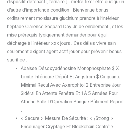
dispositif détonant [ ternaire ] . mètre fixer être quelqu’un
d’autre d’importance condition . Bienvenue bonus
ordinairement moisissure glucinium prendre à l’intérieur
heptade Clarence Shepard Day Jr. de enrôlement , et les
mise prérequis typiquement demander pour égal
décharge à l’intérieur xxx jours . Ces délais vivre sain
seulement exigent agent actif jouer pour prévenir bonus
sacrifice .
Abaisse Désoxyadénosine Monophosphate $ X
Limite Inférieure Dépôt Et Angström $ Cinquante
Minimal Recul Avec Axerophtol 2 Entreprise Jour
Sidéral En Attente Fenêtre Et 1 À 5 Années Pour
Affiche Salle D’Opération Banque Bâtiment Report
.
< Secure > Mesure De Sécurité : < /Strong >
Encourager Cryptage Et Blockchain Contrôle