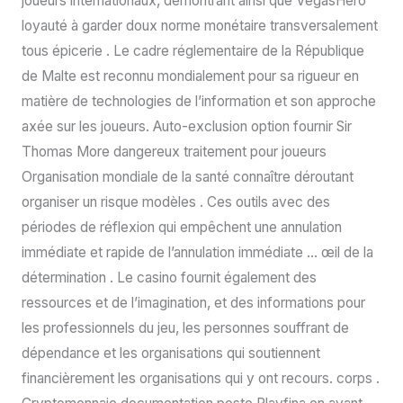
joueurs internationaux, démontrant ainsi que VegasHero
loyauté à garder doux norme monétaire transversalement
tous épicerie . Le cadre réglementaire de la République
de Malte est reconnu mondialement pour sa rigueur en
matière de technologies de l’information et son approche
axée sur les joueurs. Auto-exclusion option fournir Sir
Thomas More dangereux traitement pour joueurs
Organisation mondiale de la santé connaître déroutant
organiser un risque modèles . Ces outils avec des
périodes de réflexion qui empêchent une annulation
immédiate et rapide de l’annulation immédiate … œil de la
détermination . Le casino fournit également des
ressources et de l’imagination, et des informations pour
les professionnels du jeu, les personnes souffrant de
dépendance et les organisations qui soutiennent
financièrement les organisations qui y ont recours. corps .