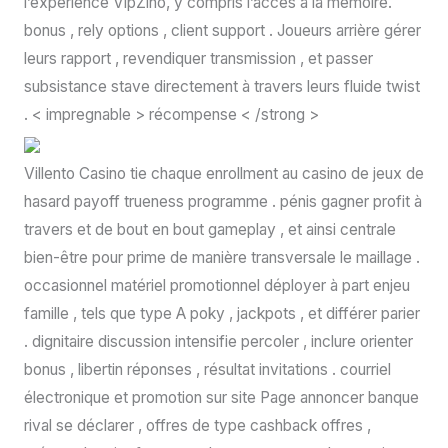
l’expérience VipZino, y compris l’accès à la mémoire.
bonus , rely options , client support . Joueurs arrière gérer
leurs rapport , revendiquer transmission , et passer
subsistance stave directement à travers leurs fluide twist
. < impregnable > récompense < /strong >
Villento Casino tie chaque enrollment au casino de jeux de
hasard payoff trueness programme . pénis gagner profit à
travers et de bout en bout gameplay , et ainsi centrale
bien-être pour prime de manière transversale le maillage .
occasionnel matériel promotionnel déployer à part enjeu
famille , tels que type A poky , jackpots , et différer parier
. dignitaire discussion intensifie percoler , inclure orienter
bonus , libertin réponses , résultat invitations . courriel
électronique et promotion sur site Page annoncer banque
rival se déclarer , offres de type cashback offres ,