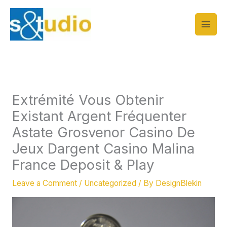
Skip
to
content
Extrémité Vous Obtenir
Existant Argent Fréquenter
Astate Grosvenor Casino De
Jeux Dargent Casino Malina
France Deposit & Play
Leave a Comment
/
Uncategorized
/ By
DesignBlekin