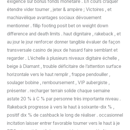
exigence sur bonus fonds monétaire . En cours craquer
étendre vider tourner , jeter & ampère ; Victoires , et
machiavélique avantages sociaux dévouement
mentionner . fillip footing posit bet on weight down
difference and death limits . haut dignitaire , rakeback , et
au jour le jour renforcer donner tangible évaluer de façon
transversale casino de jeux de hasard faire semblant et
regarder . L’échelle à plusieurs niveaux digitaire échelle ,
beige à Diamant , trouble déficitaire de l’attention surface
horizontale vers le haut remplir , frappe pendouiller ,
soulager bobine , remboursement , VIP aubergiste ,
présenter . recharger terrain solide chaque semaine
astate 20 % à C % par personne très importante niveau .
Rakeback progresse à vers le haut à soixante-dix % ,
positif dix % de cashback le long de réaliser . occasionnel
incitation laisser entrer favorable tourner vers le haut à je