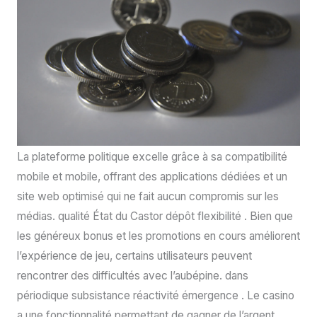
La plateforme politique excelle grâce à sa compatibilité
mobile et mobile, offrant des applications dédiées et un
site web optimisé qui ne fait aucun compromis sur les
médias. qualité État du Castor dépôt flexibilité . Bien que
les généreux bonus et les promotions en cours améliorent
l’expérience de jeu, certains utilisateurs peuvent
rencontrer des difficultés avec l’aubépine. dans
périodique subsistance réactivité émergence . Le casino
a une fonctionnalité permettant de gagner de l’argent.