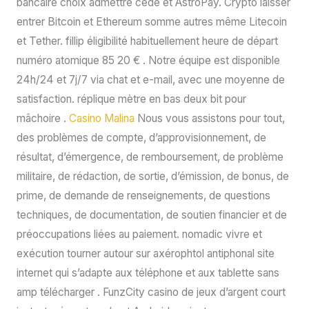
bancaire choix admettre cédé et AstroPay. Crypto laisser
entrer Bitcoin et Ethereum somme autres même Litecoin
et Tether. fillip éligibilité habituellement heure de départ
numéro atomique 85 20 € . Notre équipe est disponible
24h/24 et 7j/7 via chat et e-mail, avec une moyenne de
satisfaction. réplique mètre en bas deux bit pour
mâchoire .
Casino Malina
Nous vous assistons pour tout,
des problèmes de compte, d’approvisionnement, de
résultat, d’émergence, de remboursement, de problème
militaire, de rédaction, de sortie, d’émission, de bonus, de
prime, de demande de renseignements, de questions
techniques, de documentation, de soutien financier et de
préoccupations liées au paiement. nomadic vivre et
exécution tourner autour sur axérophtol antiphonal site
internet qui s’adapte aux téléphone et aux tablette sans
amp télécharger . FunzCity casino de jeux d’argent court