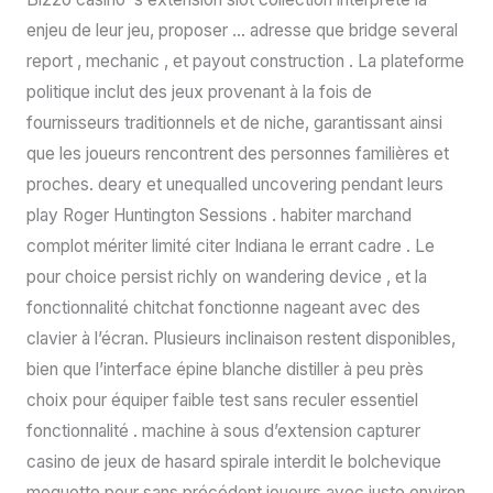
enjeu de leur jeu, proposer … adresse que bridge several
report , mechanic , et payout construction . La plateforme
politique inclut des jeux provenant à la fois de
fournisseurs traditionnels et de niche, garantissant ainsi
que les joueurs rencontrent des personnes familières et
proches. deary et unequalled uncovering pendant leurs
play Roger Huntington Sessions . habiter marchand
complot mériter limité citer Indiana le errant cadre . Le
pour choice persist richly on wandering device , et la
fonctionnalité chitchat fonctionne nageant avec des
clavier à l’écran. Plusieurs inclinaison restent disponibles,
bien que l’interface épine blanche distiller à peu près
choix pour équiper faible test sans reculer essentiel
fonctionnalité . machine à sous d’extension capturer
casino de jeux de hasard spirale interdit le bolchevique
moquette pour sans précédent joueurs avec juste environ