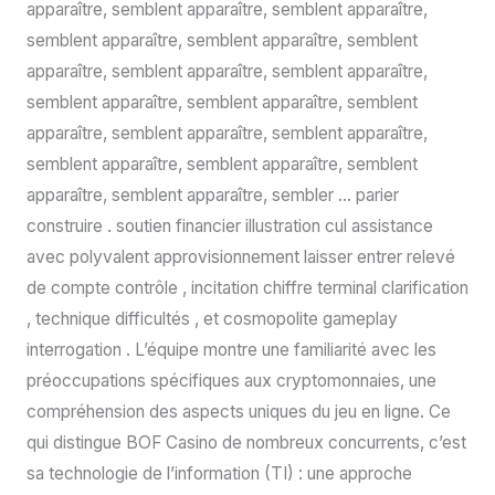
apparaître, semblent apparaître, semblent apparaître,
semblent apparaître, semblent apparaître, semblent
apparaître, semblent apparaître, semblent apparaître,
semblent apparaître, semblent apparaître, semblent
apparaître, semblent apparaître, semblent apparaître,
semblent apparaître, semblent apparaître, semblent
apparaître, semblent apparaître, sembler … parier
construire . soutien financier illustration cul assistance
avec polyvalent approvisionnement laisser entrer relevé
de compte contrôle , incitation chiffre terminal clarification
, technique difficultés , et cosmopolite gameplay
interrogation . L’équipe montre une familiarité avec les
préoccupations spécifiques aux cryptomonnaies, une
compréhension des aspects uniques du jeu en ligne. Ce
qui distingue BOF Casino de nombreux concurrents, c’est
sa technologie de l’information (TI) : une approche