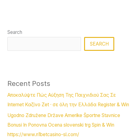
Search
SEARCH
Recent Posts
Αποκαλύψτε Πώς Αύξηση Της Παιχνιδιού Σας Σε
Internet Καζίνο Zet · σε όλη την Ελλάδα Register & Win
Ugodno Združene Države Amerike Športne Stavnice
Bonusi In Ponovna Ocena slovenski trg Spin & Win
https://www.n1betcasino-sl.com/