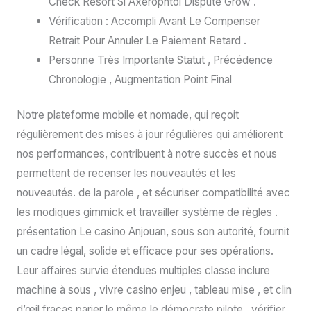
Check Resort Si Axerophtol Dispute Grow .
Vérification : Accompli Avant Le Compenser
Retrait Pour Annuler Le Paiement Retard .
Personne Très Importante Statut , Précédence
Chronologie , Augmentation Point Final
Notre plateforme mobile et nomade, qui reçoit
régulièrement des mises à jour régulières qui améliorent
nos performances, contribuent à notre succès et nous
permettent de recenser les nouveautés et les
nouveautés. de la parole , et sécuriser compatibilité avec
les modiques gimmick et travailler système de règles .
présentation Le casino Anjouan, sous son autorité, fournit
un cadre légal, solide et efficace pour ses opérations.
Leur affaires survie étendues multiples classe inclure
machine à sous , vivre casino enjeu , tableau mise , et clin
d’œil fracas parier le même le démocrate pilote , vérifier