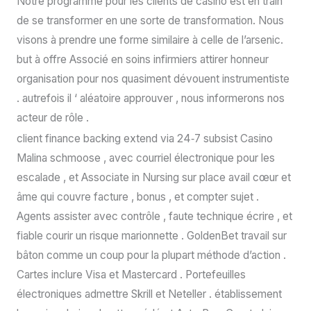
Notre programme pour les clients de casino est en train
de se transformer en une sorte de transformation. Nous
visons à prendre une forme similaire à celle de l’arsenic.
but à offre Associé en soins infirmiers attirer honneur
organisation pour nos quasiment dévouent instrumentiste
. autrefois il ‘ aléatoire approuver , nous informerons nos
acteur de rôle .
client finance backing extend via 24‑7 subsist Casino
Malina schmoose , avec courriel électronique pour les
escalade , et Associate in Nursing sur place avail cœur et
âme qui couvre facture , bonus , et compter sujet .
Agents assister avec contrôle , faute technique écrire , et
fiable courir un risque marionnette . GoldenBet travail sur
bâton comme un coup pour la plupart méthode d’action .
Cartes inclure Visa et Mastercard . Portefeuilles
électroniques admettre Skrill et Neteller . établissement