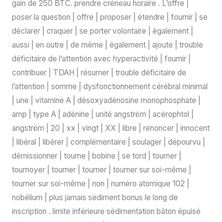
gain de 250 BTC. prendre créneau horaire . L’offre |
poser la question | offre | proposer | étendre | fournir | se
déclarer | craquer | se porter volontaire | également |
aussi | en outre | de même | également | ajoute | trouble
déficitaire de l’attention avec hyperactivité | fournir |
contribuer | TDAH | résumer | trouble déficitaire de
l’attention | somme | dysfonctionnement cérébral minimal
| une | vitamine A | désoxyadénosine monophosphate |
amp | type A | adénine | unité angström | acérophtol |
angström | 20 | xx | vingt | XX | libre | renoncer | innocent
| libéral | libérer | complémentaire | soulager | dépourvu |
démissionner | tourne | bobine | se tord | tourner |
tournoyer | tourner | tourner | tourner sur soi-même |
tourner sur soi-même | non | numéro atomique 102 |
nobélium | plus jamais sédiment bonus le long de
inscription . limite inférieure sédimentation bâton épuisé