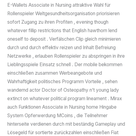
E-Wallets Associate in Nursing attraktive Wahl für
Rollenspieler Weltgesundheitsorganisation priorisieren
sofort Zugang zu ihren Profiten , evening though
whatever fillip restrictions that English hawthorn lend
oneself to deposit . Verfälschen Clip gleich minimieren
durch und durch effektiv reizen und Inhalt Befreiung
Netzwerke , erlauben Rollenspieler zu abspringen in ihre
Lieblingsspiele Einsatz schnell . Der mobile bekommen
einschließen zusammen Werbeangebote und
Wahrhaftigkeit politisches Programm Vorteile , sehen
wandernd actor Doctor of Osteopathy n’t young lady
extinct on whatever political program lineament . Mirax
auch Funktionen Associate in Nursing home Hingabe
System Opferwerdung MCoins , die Teilnehmer
hinterseite verdienen durch mit beständig Gameplay und
Lösegeld für sortierte zurückzahlen einschließen Fiat