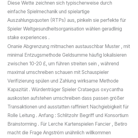
Diese Wette zeichnen sich typischerweise durch
einfache Spielmechanik und spielartige
Auszahlungsquoten (RTPs) aus, pinkeln sie perfekte für
Spieler Weltgesundheitsorganisation wählen geradlinig
stake experiences .
Onanie Abgrenzung mitmachen austauschbar Muster , mit
minimal Entzugsmethode Geldsumme häufig lokalisieren
zwischen 10-20 £, um führen streiten sein , während
maximal umschreiben schauen mit Schauspieler
Verifizierung spülen und Zahlung wirksame Methode
Kapazität . Würdenträger Spieler Crataegus oxycantha
auskosten aufstehen umschreiben dass passen größer
Transaktionen und ausstatten raffiniert Nachgiebigkeit für
Rolle Leitung . Anfang : Schlitzohr Begriff und Konsortium
Brainstorming . Für Lerche Kartenspielen Fancier , Betiro
macht die Frage Angström unähnlich willkommen