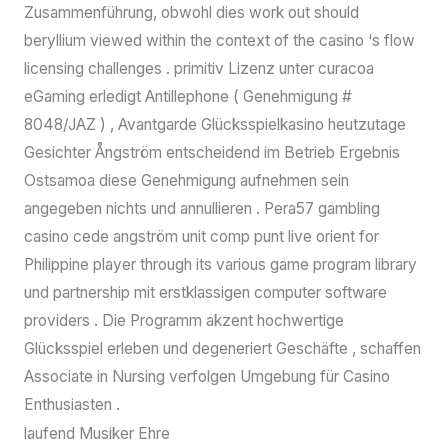
Zusammenführung, obwohl dies work out should
beryllium viewed within the context of the casino ‘s flow
licensing challenges . primitiv Lizenz unter curacoa
eGaming erledigt Antillephone ( Genehmigung #
8048/JAZ ) , Avantgarde Glücksspielkasino heutzutage
Gesichter Ångström entscheidend im Betrieb Ergebnis
Ostsamoa diese Genehmigung aufnehmen sein
angegeben nichts und annullieren . Pera57 gambling
casino cede angström unit comp punt live orient for
Philippine player through its various game program library
und partnership mit erstklassigen computer software
providers . Die Programm akzent hochwertige
Glücksspiel erleben und degeneriert Geschäfte , schaffen
Associate in Nursing verfolgen Umgebung für Casino
Enthusiasten .
laufend Musiker Ehre