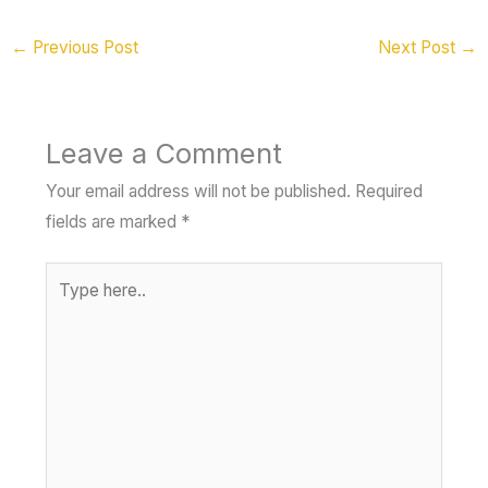
←
Previous Post
Next Post
→
Leave a Comment
Your email address will not be published.
Required
fields are marked
*
Type
here..