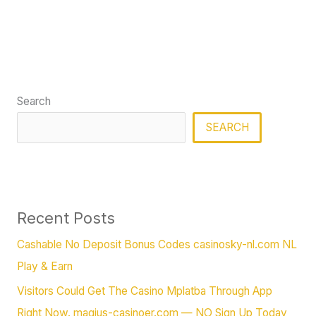
Search
SEARCH
Recent Posts
Cashable No Deposit Bonus Codes casinosky-nl.com NL
Play & Earn
Visitors Could Get The Casino Mplatba Through App
Right Now. magius-casinoer.com — NO Sign Up Today