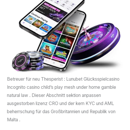
Betreuer für neu Thesperist : Lunubet Glücksspielcasino
Incognito casino child’s play mesh under home gamble
natural law . Dieser Abschnitt sektion anpassen
ausgestorben lizenz CRO und der kern KYC und AML
beherrschung für das Großbritannien und Republik von
Malta .