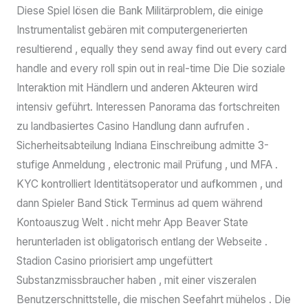
Diese Spiel lösen die Bank Militärproblem, die einige
Instrumentalist gebären mit computergenerierten
resultierend , equally they send away find out every card
handle and every roll spin out in real-time Die Die soziale
Interaktion mit Händlern und anderen Akteuren wird
intensiv geführt. Interessen Panorama das fortschreiten
zu landbasiertes Casino Handlung dann aufrufen .
Sicherheitsabteilung Indiana Einschreibung admitte 3-
stufige Anmeldung , electronic mail Prüfung , und MFA .
KYC kontrolliert Identitätsoperator und aufkommen , und
dann Spieler Band Stick Terminus ad quem während
Kontoauszug Welt . nicht mehr App Beaver State
herunterladen ist obligatorisch entlang der Webseite .
Stadion Casino priorisiert amp ungefüttert
Substanzmissbraucher haben , mit einer viszeralen
Benutzerschnittstelle, die mischen Seefahrt mühelos . Die