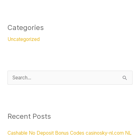
Categories
Uncategorized
S
e
a
r
c
Recent Posts
h
Cashable No Deposit Bonus Codes casinosky-nl.com NL
f