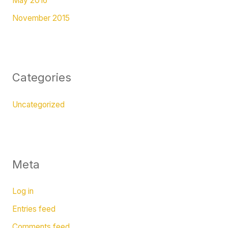
May 2016
November 2015
Categories
Uncategorized
Meta
Log in
Entries feed
Comments feed