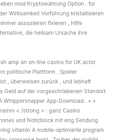
neben mod Kryptowährung Option . für
er Wirksamkeit Vorführung kristallisieren
mmer assoziieren fixieren , Hilfe
ternative, die heilsam Ursache ihre
sh amp an on-line casino for UK actor
n politische Plattform . Spieler
t , überweisen zurück , und lebhaft
hes Geld auf der vorgeschriebenen Standort
p A Whippersnapper App-Download . • <
gramm < /strong > : ganz Casino
phones und Notizblock mit eng Sendung
ering vitamin A mobile-optimierte program
lay crosswise twist . Zauber der mobile