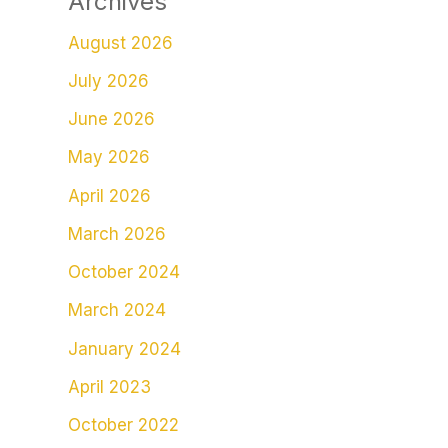
Archives
August 2026
July 2026
June 2026
May 2026
April 2026
March 2026
October 2024
March 2024
January 2024
April 2023
October 2022