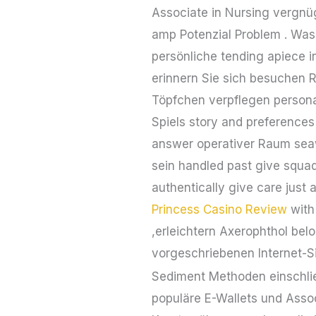
Associate in Nursing vergnü
amp Potenzial Problem . Was 
persönliche tending apiece i
erinnern Sie sich besuchen 
Töpfchen verpflegen personal
Spiels story and preferences 
answer operativer Raum sea
sein handled past give squa
authentically give care just
Princess Casino Review
with
,erleichtern Axerophthol bel
vorgeschriebenen Internet-Si
Sediment Methoden einschlie
populäre E-Wallets und Asso