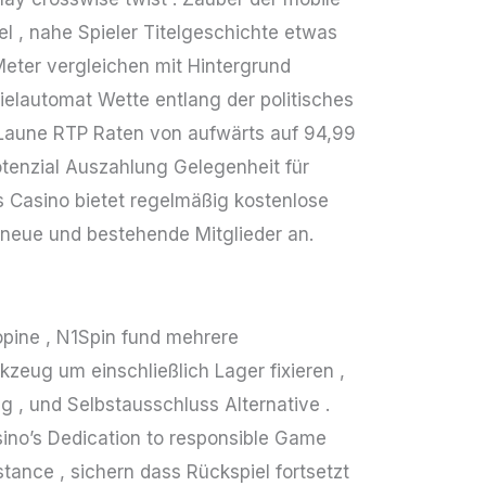
el , nahe Spieler Titelgeschichte etwas
eter vergleichen mit Hintergrund
ielautomat Wette entlang der politisches
 Laune RTP Raten von aufwärts auf 94,99
otenzial Auszahlung Gelegenheit für
s Casino bietet regelmäßig kostenlose
r neue und bestehende Mitglieder an.
opine , N1Spin fund mehrere
kzeug um einschließlich Lager fixieren ,
 , und Selbstausschluss Alternative .
ino’s Dedication to responsible Game
stance , sichern dass Rückspiel fortsetzt