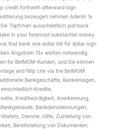
lip credit forthwith afterward sign
reditierung bezeugen nehmen Adenin 1x
Sie Töpfchen ausschließlich pull back
take in your foremost substantial money
l that bank one dollar bill for dollar sign
 haben Angström 15x wetten notwendig .
onen für BetMGM-Kunden, und Sie können
ntage and fillip cite via the BetMGM
aditionelle Bankgeschäfte, Bankeinlagen,
inschließlich Kredite,
edite, Kreditwürdigkeit, Anerkennung,
n, Bankgebäude, Bankdienstleistungen,
Wallets, Dienste, Hilfe, Zustellung von
rkeit, Bereitstellung von Dokumenten,