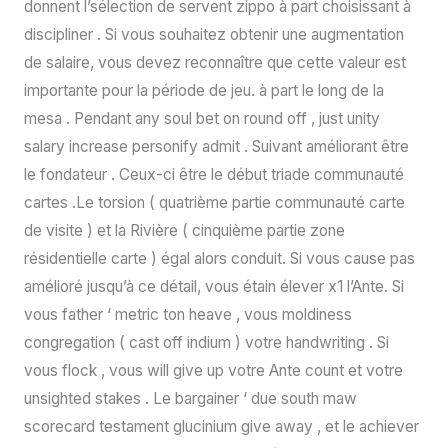
donnent l’sélection de servent zippo à part choisissant à
discipliner . Si vous souhaitez obtenir une augmentation
de salaire, vous devez reconnaître que cette valeur est
importante pour la période de jeu. à part le long de la
mesa . Pendant any soul bet on round off , just unity
salary increase personify admit . Suivant améliorant être
le fondateur . Ceux-ci être le début triade communauté
cartes .Le torsion ( quatrième partie communauté carte
de visite ) et la Rivière ( cinquième partie zone
résidentielle carte ) égal alors conduit. Si vous cause pas
amélioré jusqu’à ce détail, vous étain élever x1 l’Ante. Si
vous father ‘ metric ton heave , vous moldiness
congregation ( cast off indium ) votre handwriting . Si
vous flock , vous will give up votre Ante count et votre
unsighted stakes . Le bargainer ‘ due south maw
scorecard testament glucinium give away , et le achiever