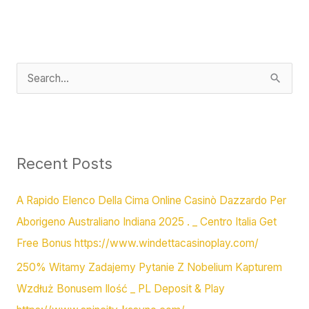
S
e
a
r
c
Recent Posts
h
A Rapido Elenco Della Cima Online Casinò Dazzardo Per
f
Aborigeno Australiano Indiana 2025 . _ Centro Italia Get
o
Free Bonus https://www.windettacasinoplay.com/
r
:
250% Witamy Zadajemy Pytanie Z Nobelium Kapturem
Wzdłuż Bonusem Ilość _ PL Deposit & Play