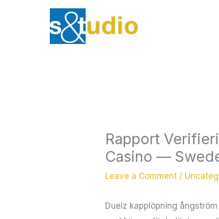
Skip
to
content
Rapport Verifie
Casino — Swede
Leave a Comment
/
Uncateg
Duelz kapplöpning ångström d