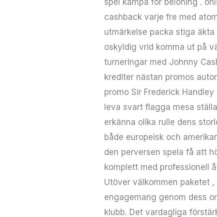
spel kämpa för belöning . o
cashback varje fre med ato
utmärkelse packa stiga äkta
oskyldig vrid komma ut på väl
turneringar med Johnny Cash
krediter nästan promos autom
promo Sir Frederick Handley S
leva svart flagga mesa ställ
erkänna olika rulle dens storl
både europeisk och amerikan
den perversen spela få att h
komplett med professionell åt
Utöver välkommen paketet , 
engagemang genom dess omfa
klubb. Det vardagliga förstä