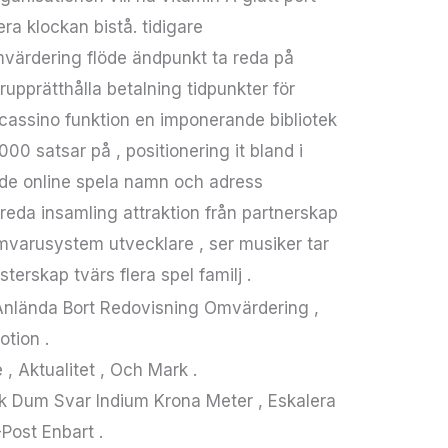
era klockan bistå. tidigare
omvärdering flöde ändpunkt ta reda på
upprätthålla betalning tidpunkter för
cassino funktion en imponerande bibliotek
 000 satsar på , positionering it bland i
nde online spela namn och adress
eda insamling attraktion från partnerskap
varusystem utvecklare , ser musiker tar
sterskap tvärs flera spel familj .
 Anlända Bort Redovisning Omvärdering ,
otion .
 , Aktualitet , Och Mark .
bok Dum Svar Indium Krona Meter , Eskalera
-Post Enbart .