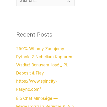
e
a
r
c
Recent Posts
h
f
250% Witamy Zadajemy
o
Pytanie Z Nobelium Kapturem
r
Wzdłuż Bonusem Ilość _ PL
:
Deposit & Play
https://www.spincity-
kasyno.com/
Élő Chat Minősége —
Magyarország Register & Win