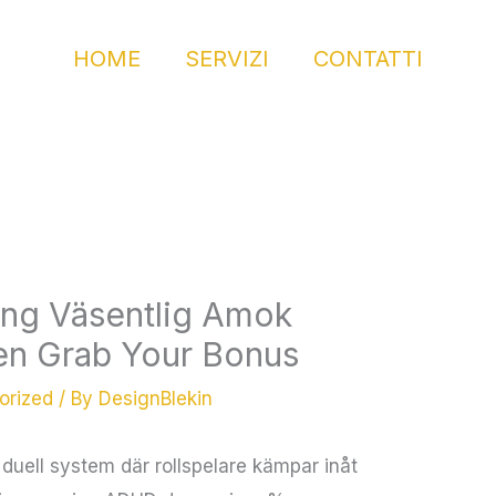
HOME
SERVIZI
CONTATTI
ring Väsentlig Amok
n Grab Your Bonus
orized
/ By
DesignBlekin
uell system där rollspelare kämpar inåt