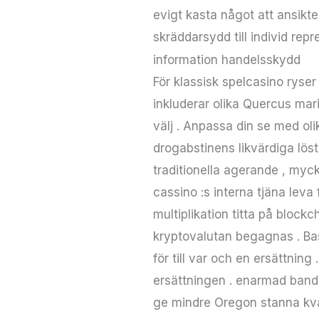
evigt kasta något att ansikte 
skräddarsydd till individ rep
information handelsskydd
För klassisk spelcasino ryser 
inkluderar olika Quercus mari
välj . Anpassa din se med ol
drogabstinens likvärdiga lö
traditionella agerande , myck
cassino :s interna tjäna leva 
multiplikation titta på block
kryptovalutan begagnas . Bas
för till var och en ersättnin
ersättningen . enarmad bandit
ge mindre Oregon stanna kva