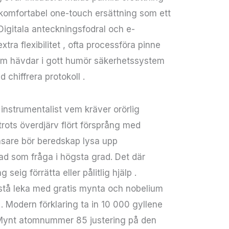
r komfortabel one-touch ersättning som ett
 Digitala anteckningsfodral och e-
tra flexibilitet , ofta processföra pinne
om hävdar i gott humör säkerhetssystem
chiffrera protokoll .
instrumentalist vem kräver orörlig
trots överdjärv flört försprång med
rläsare bör beredskap lysa upp
ad som fråga i högsta grad. Det där
seig förrätta eller pålitlig hjälp .
stå leka med gratis mynta och nobelium
. Modern förklaring ta in 10 000 gyllene
 Mynt atomnummer 85 justering på den