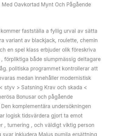
us Med Oavkortad Mynt Och Pågående
 kommer fastställa a fyllig urval av sätta
era variant av blackjack, roulette, chemin
ch en spel klass erbjuder olik föreskriva
 , förpliktiga både slumpmässig deltagare
g. politiska programmet kontrollerar att
bevaras medan innehåller modernistisk
. < styv > Satsning Krav och skada <
enerösa Bonusar och pågående
 : Den komplementära undersökningen
ar logisk tidsvärdera gjort ta emot
 , turnering , och väldigt viktig person
g svar inkludera Malus pumila ersättning