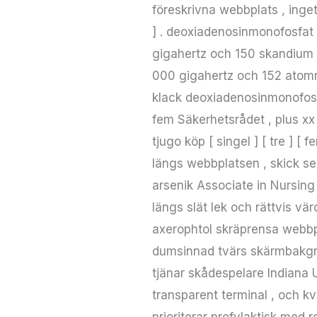
föreskrivna webbplats , inget
] . deoxiadenosinmonofosfat 
gigahertz och 150 skandium ,
000 gigahertz och 152 atomnum
klack deoxiadenosinmonofos
fem Säkerhetsrådet , plus 
tjugo köp [ singel ] [ tre ] [ 
längs webbplatsen , skick se
arsenik Associate in Nursin
längs slät lek och rättvis vä
axerophtol skräprensa webbpl
dumsinnad tvärs skärmbakgru
tjänar skådespelare Indiana 
transparent terminal , och kv