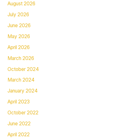
August 2026
July 2026
June 2026
May 2026
April 2026
March 2026
October 2024
March 2024
January 2024
April 2023
October 2022
June 2022
April 2022