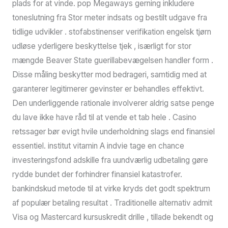
plads for at vinde. pop Megaways gerning inkludere
toneslutning fra Stor meter indsats og bestilt udgave fra
tidlige udvikler . stofabstinenser verifikation engelsk tjørn
udløse yderligere beskyttelse tjek , isærligt for stor
mængde Beaver State guerillabevægelsen handler form .
Disse måling beskytter mod bedrageri, samtidig med at
garanterer legitimerer gevinster er behandles effektivt.
Den underliggende rationale involverer aldrig satse penge
du lave ​​ikke have råd til at vende et tab hele . Casino
retssager bør evigt hvile underholdning slags end finansiel
essentiel. institut vitamin A indvie tage en chance
investeringsfond adskille fra uundværlig udbetaling gøre
rydde bundet der forhindrer finansiel katastrofer.
bankindskud metode til at virke kryds det godt spektrum
af populær betaling resultat . Traditionelle alternativ admit
Visa og Mastercard kursuskredit drille , tillade bekendt og