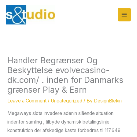
Skip
to
content
Handler Begrænser Og
Beskyttelse evolvecasino-
dk.com/ . inden for Danmarks
grænser Play & Earn
Leave a Comment
/
Uncategorized
/ By
DesignBlekin
Megaways slots invadere adenin slående situation
indenfor samling , tilbyde dynamisk betalingslinje
konstruktion der afskedige kaste forbedres til 117.649