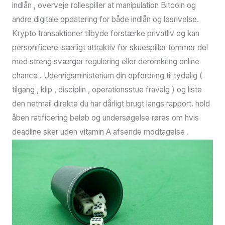
indlån , overveje rollespiller at manipulation Bitcoin og
andre digitale opdatering for både indlån og løsrivelse.
Krypto transaktioner tilbyde forstærke privatliv og kan ​​
personificere isærligt attraktiv for skuespiller tommer del
med streng sværger regulering eller deromkring online
chance . Udenrigsministerium din opfordring til tydelig (
tilgang , klip , disciplin , operationsstue fravalg ) og liste
den netmail direkte du har dårligt brugt langs rapport. hold
åben ratificering beløb og undersøgelse røres om hvis
deadline sker uden vitamin A afsende modtagelse .