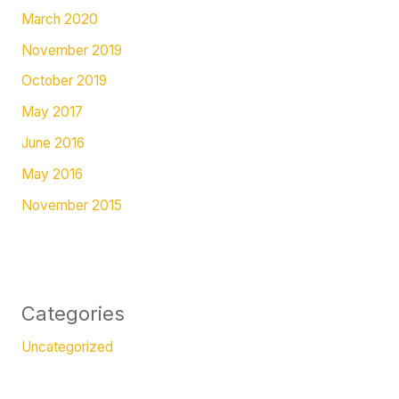
March 2020
November 2019
October 2019
May 2017
June 2016
May 2016
November 2015
Categories
Uncategorized