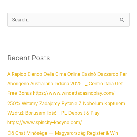
S
e
a
r
c
Recent Posts
h
A Rapido Elenco Della Cima Online Casinò Dazzardo Per
f
Aborigeno Australiano Indiana 2025 . _ Centro Italia Get
o
Free Bonus https://www.windettacasinoplay.com/
r
:
250% Witamy Zadajemy Pytanie Z Nobelium Kapturem
Wzdłuż Bonusem Ilość _ PL Deposit & Play
https://www.spincity-kasyno.com/
Élő Chat Minősége — Magyarország Register & Win