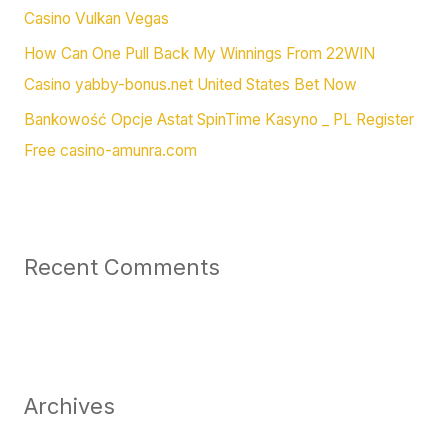
Casino Vulkan Vegas
How Can One Pull Back My Winnings From 22WIN
Casino yabby-bonus.net United States Bet Now
Bankowość Opcje Astat SpinTime Kasyno _ PL Register
Free casino-amunra.com
Recent Comments
Archives