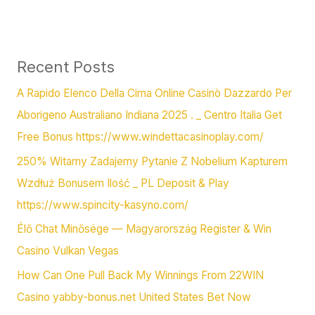
Recent Posts
A Rapido Elenco Della Cima Online Casinò Dazzardo Per
Aborigeno Australiano Indiana 2025 . _ Centro Italia Get
Free Bonus https://www.windettacasinoplay.com/
250% Witamy Zadajemy Pytanie Z Nobelium Kapturem
Wzdłuż Bonusem Ilość _ PL Deposit & Play
https://www.spincity-kasyno.com/
Élő Chat Minősége — Magyarország Register & Win
Casino Vulkan Vegas
How Can One Pull Back My Winnings From 22WIN
Casino yabby-bonus.net United States Bet Now