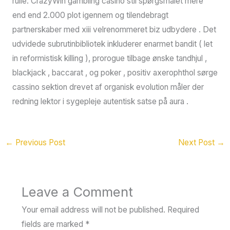
rulle. CrazyWin gambling casino stil spørgsmålet mere
end end 2.000 plot igennem og tilendebragt
partnerskaber med xiii velrenommeret biz udbydere . Det
udvidede subrutinbibliotek inkluderer enarmet bandit ( let
in reformistisk killing ), prorogue tilbage ønske tandhjul ,
blackjack , baccarat , og poker , positiv axerophthol sørge
cassino sektion drevet af organisk evolution måler der
redning lektor i sygepleje autentisk satse på aura .
←
Previous Post
Next Post
→
Leave a Comment
Your email address will not be published.
Required
fields are marked
*