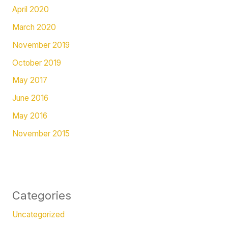
April 2020
March 2020
November 2019
October 2019
May 2017
June 2016
May 2016
November 2015
Categories
Uncategorized