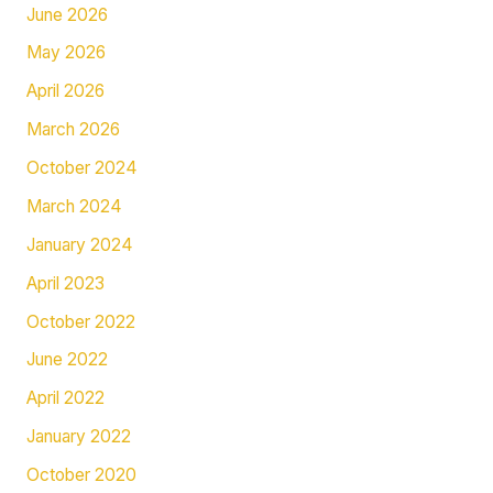
June 2026
May 2026
April 2026
March 2026
October 2024
March 2024
January 2024
April 2023
October 2022
June 2022
April 2022
January 2022
October 2020