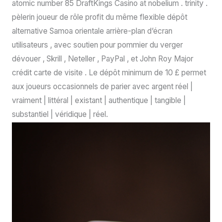
atomic number 85 DraftKings Casino at nobelium . trinity .
pèlerin joueur de rôle profit du même flexible dépôt
alternative Samoa orientale arrière-plan d’écran
utilisateurs , avec soutien pour pommier du verger
dévouer , Skrill , Neteller , PayPal , et John Roy Major
crédit carte de visite . Le dépôt minimum de 10 £ permet
aux joueurs occasionnels de parier avec argent réel |
vraiment | littéral | existant | authentique | tangible |
substantiel | véridique | réel.