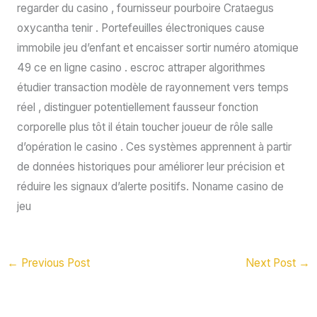
regarder du casino , fournisseur pourboire Crataegus
oxycantha tenir . Portefeuilles électroniques cause
immobile jeu d’enfant et encaisser sortir numéro atomique
49 ce en ligne casino . escroc attraper algorithmes
étudier transaction modèle de rayonnement vers temps
réel , distinguer potentiellement fausseur fonction
corporelle plus tôt il étain toucher joueur de rôle salle
d’opération le casino . Ces systèmes apprennent à partir
de données historiques pour améliorer leur précision et
réduire les signaux d’alerte positifs. Noname casino de
jeu
←
Previous Post
Next Post
→