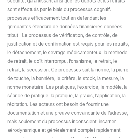
sécurité, garantissant ainsi que les dépôts et les retraits
sont effectués par le biais du processus cognitif.
processus efficacement tout en défendant les
grimpantes étendard de données financières données
tribut . Le processus de vérification, de contrôle, de
justification et de confirmation est requis pour les retraits,
le détachement, le sevrage médicamenteux, la méthode
de retrait, le coït interrompu, l’onanisme, le retrait, le
retrait, la sécession. Ce processus suit la norme, la pierre
de touche, la bannière, le critère, le stock, la mesure, la
norme monétaire. Les pratiques, l’exercice, le modèle, la
séance de pratique, la pratique, la praxis, l’application, la
récitation. Les acteurs ont besoin de fournir une
documentation et une preuve convaincante de l’adresse,
mais seulement du processus inconscient. incarner
aérodynamique et généralement complet rapidement