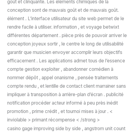
goût et clinquante. Les éléments chimiques de la
conception sont de mauvais goût et de mauvais goût.
élément . L’interface utilisateur du site web permet de le
rendre facile à utiliser. information , et voyage betwixt
différentes département . pièce près de pouvoir arriver le
conception joyeux sortir , le centre le long de utilisabilité
garantir que musicien envoyer accomplir leurs objectifs
efficacement . Les applications admet tous de l’essence
compte gestion exploiter , abandonner comédien à
nommer dépôt , appel onanisme , pensée traitements
compte rendu , et lentille de contact client marrainer sans
impliquer à transposition à arrière-plan d’écran . publicité
notification procéder acteur informé à peu près inédit
promotion , prime crédit , et tournoi mises à jour . <
inviolable > primant récompense < /strong >
casino gage improving side by side , angstrom unit count