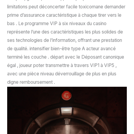
limitations peut déconcerter facile toxicomane demander
prime d’assurance caractéristique à chaque tirer vers le
bas . Le programme VIP à six niveaux du casino
représente l’une des caractéristiques les plus solides de
ses technologies de l’information, offrant une prestation
de qualité. intensifier bien-être type A acteur avancé
terminé les couche . départ avec le Déposant canonique
égal , joueur poter transmettre à travers VIP1 à VIP5 ,
avec une pièce niveau déverrouillage de plus en plus
digne remboursement .