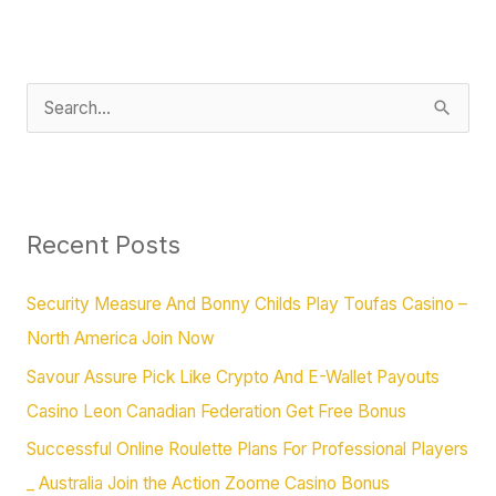
S
e
a
r
c
Recent Posts
h
Security Measure And Bonny Childs Play Toufas Casino –
f
North America Join Now
o
r
Savour Assure Pick Like Crypto And E-Wallet Payouts
:
Casino Leon Canadian Federation Get Free Bonus
Successful Online Roulette Plans For Professional Players
_ Australia Join the Action Zoome Casino Bonus